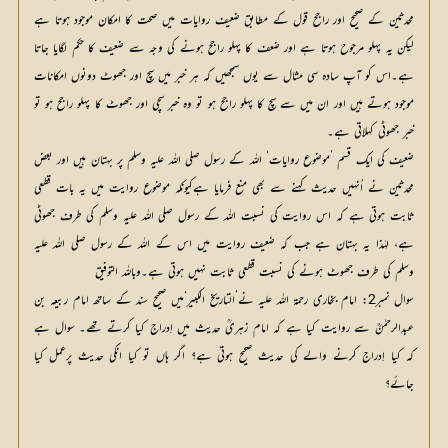
محدثین کے صحیح اور راجح قول کے مطابق ضعیف روایات میں صحت کا امکان موجود ہوتا ہے
لیکن یہ پہلو مرجوح ہوتا ہے اور ضعف کا پہلو راجح ہونے کی وجہ سے ضعیف کا حکم لگایا جاتا
ہے۔اس کو آپ سادہ سی مثال سے یوں سمجھیں کہ ہر خبر میں سچ اور جھوٹ دونوں امکانات
موجود ہوتے ہیں اور ان میں سے سچ کا پہلو راجح ہو تو وہ خبر سچی اور جھوٹ کا پہلو راجح ہو تو
خبر جھوٹی کہلاتی ہے۔
ضعیف کی ایک قسم ’موضوع روایات‘ اللہ کے رسول صلی اللہ علیہ وسلم پر بہتان ہیں اور بعض
محدثین نے اُنہیں حدیث کہنے سے بھی منع فرمایا ہےکیونکہ موضوع روایت میں یہ بات قطعی
ثابت ہوتی ہے کہ اس روایت کی نسبت اللہ کے رسول صلی اللہ علیہ وسلم کی طرف جھوٹی
ہے، لہٰذا یہ بہتان ہے جب کہ ضعیف روایت میں اس کے اللہ کے رسول صلی اللہ علیہ
وسلم کی طرف جھوٹ ہونے کی نسبت قطعی ثابت نہیں ہوتی ہے۔وباللہ التوفیق
سوال نمبر2: امام بخاری رحمۃ اللہ علیہ نے’التاریخ الکبیر‘میں صحیح سند کے ساتھ امام ربیعہ بن
عبدالرحمٰنؒ سے روایت کیا ہے کہ امام زہریؒ حدیث میں اِدراج کیا کرتے تھے۔ سوال ہے
کہ کیا اِدراج کرنے والے کی حدیث صحیح ہوتی ہے؟ اگر ہاں تو کیا انکی حدیث پرعمل کیا
جائے؟