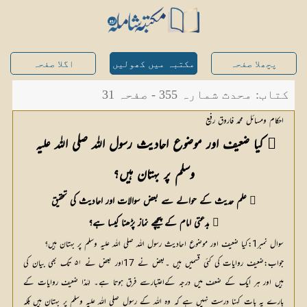
پچھلا صفحہ
مکتبہ میں کھولیں
اگلا صفحہ
کتاب: محدث شمارہ 355 - صفحہ 31
احکام ومسائل محمد فاروق رفیع
 کیا ضعیف اور موضوع احادیث رسول اللہ صلی اللہ علیہ 
وسلم پر بہتان ہیں؟
 علم حدیث کے حوالے سے بعض سوالات اور احادیث کی تحقیق
 بدعتی امام کے پیچھے نماز پڑھنا کیسا ہے؟
سوال نمبر1:کیا ضعیف اور موضوع احادیث رسول اللہ صلی اللہ علیہ وسلم پر بہتان ہیں؟
جواب:ضعیف روایات کی کئی قسمیں ہیں ۔بعض نے 17اور بعض نے ۵۱ تک بھی بیان کی
ہیں اور ہر ایک کے ضعف میں درجہ کےاعتبارسے فرق ہوتا ہے۔ لہٰذا ضعیف روایات کے
بارے یہ بات کہنا درست نہیں ہے کہ وہ اللہ کے رسول صلی اللہ علیہ وسلم پر بہتان ہیں بلکہ