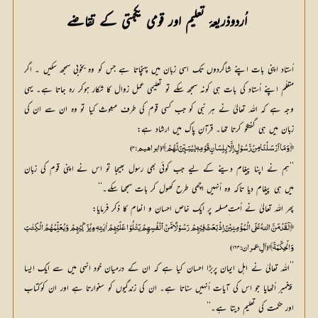
 اُردوذریعۂ تعلیم اور قومی یکجہتی کے تقاضے
اُستاد اپنی بات اپنے شاگردوں تک اسی زبان میں پہنچاتا ہے جس کو وہ بخوبی سمجھ سکیں ۔ اگر
متعلّم اپنے اُستاد کی بات ہی کونہ سمجھ سکے تو تعلیمی عمل زوال کا شکار ہوکر رہ جاتا ہے۔ یہی
وجہ ہے کہ اللہ تعالیٰ نے ہر نبی کو جب کسی قوم کی طرف مبعوث کیا تو وہ ان سے ان کی
زبان میں ہی گفتگو کرتا تھا۔ قرآنِ پاک میں ارشاد ہے:
﴿وَمَا اَرْسَلْنَا مِنْ رَّسُوْلٍ اِلَّا بِلِسَانِ قَوْمِہٖ لِیُبَــیِّنَ لَھُمْ﴾ (ابراہیم:۴)
’’ہم نے اپنا پیغام دینے کے لیے جب کوئی بھی رسول بھیجا تو اس نے اپنی قوم کی زبان
میں ہی پیغام دیا تاکہ وہ اُنہیں اچھی طرح کھول کر بات سمجھا سکے۔‘‘
پھر اللہ تعالیٰ نے اُمت ِمسلمہ پر ایک خاص احسان و انعام کا ذکر فرمایا:
﴿لَقَدْ مَنَّ اﷲُ عَلَی الْمُؤْمِنِیْنَ اِذْ بَعَثَ فِیْھِمْ رَسُوْلًا مَّنْ اَنْفُسِہِمْ یَتْلُوْا عَلَیْھِمْ اٰیٰتِہٖ و َیُزَکِّیْھِمْ وَیُعَلِّمُھُمُ الْکِتٰبَ
وَالْحِکْمَۃَ﴾ (آلِ عمران:۱۶۴)
’’اللہ تعالیٰ نے اہل ایمان پربڑا احسان کیا ہے کہ ان کے درمیان خود انہی میں سے ایک ایسا
پیغمبر اُٹھایا جو اس کی آیات اُنہیں سناتا ہے۔ ان کی زندگیوں کو سنوارتا ہے اور ان کوکتاب
اور حکمت کی تعلیم دیتا ہے۔‘‘