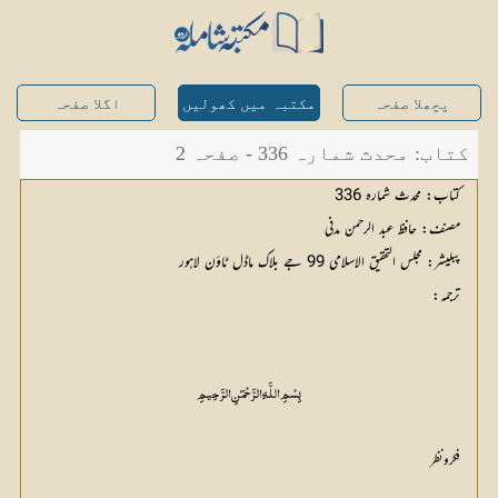
پچھلا صفحہ
مکتبہ میں کھولیں
اگلا صفحہ
کتاب: محدث شمارہ 336 - صفحہ 2
فکرونظر