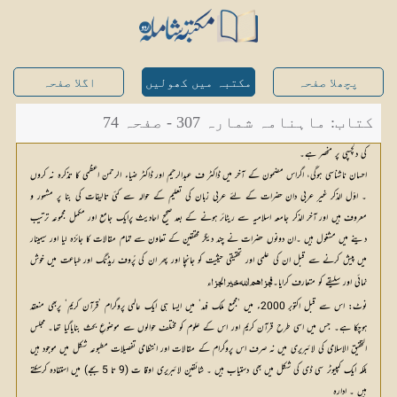
پچھلا صفحہ
مکتبہ میں کھولیں
اگلا صفحہ
کتاب: ماہنامہ شمارہ 307 - صفحہ 74
کی دلچسپی پر منحصر ہے۔
احسان ناشناسی ہوگی، اگراس مضمون کے آخر میں ڈاکٹر ف عبدالرحیم اور ڈاکٹر ضیاء الرحمن اعظمی کا تذکرہ نہ کروں
۔ اوّل الذکر غیر عربی دان حضرات کے لئے عربی زبان کی تعلیم کے حوالہ سے کئی تالیفات کی بنا پر مشہور و
معروف ہیں اور آخر الذکر جامعہ اسلامیہ سے ریٹائر ہونے کے بعد صحیح احادیث پرایک جامع اور مکمل مجموعہ ترتیب
دینے میں مشغول ہیں ۔ان دونوں حضرات نے چند دیگر محققین کے تعاون سے تمام مقالات کا جائزہ لیا اور سیمینار
میں پیش کرنے سے قبل ان کی علمی اور تحقیقی حیثیت کو جانچا اور پھر ان کی پُروف ریڈنگ اور طباعت میں خوش
نمائی اور سلیقے کو متعارف کرایا۔
 فجزاهم الله خير الجزاء 
نوٹ: اس سے قبل اکتوبر 2000ء میں ’مجمع ملک فہد‘ میں ایسا ہی ایک عالمی پروگرام ’قرآن کریم‘ پربھی منعقد
ہوچکا ہے۔ جس میں اسی طرح قرآن کریم اور اس کے علوم کو مختلف حوالوں سے موضوعِ بحث بنایاگیا تھا۔ مجلس
التحقیق الاسلامی کی لائبریری میں نہ صرف اس پروگرام کے مقالات اور انتظامی تفصیلات مطبوعہ شکل میں موجود ہیں
بلکہ ایک کمپیوٹر سی ڈی کی شکل میں بھی دستیاب ہیں ۔ شائقین لائبریری اوقا ت (9 تا 5 بجے) میں استفادہ کرسکتے
ہیں ۔ ادارہ