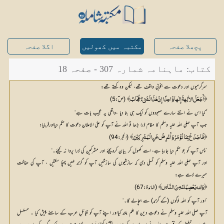
پچھلا صفحہ
مکتبہ میں کھولیں
اگلا صفحہ
کتاب: ماہنامہ شمارہ 307 - صفحہ 18
سرگرمیوں اور دعوت سے بخوبی واقف تھے، لیکن وہ کہتے تھے:
 (ص ٓ:5)
﴿أَجَعَلَ الاٰلِهةَ إِلٰها وَّاحِدًا إِنَّ هٰذَا لَشَيْءٌ عُجَابٌ﴾
”کیا اس نے اتنے سارے معبودوں کو ایک ہی بنا دیا ،واقعی یہ عجیب بات ہے“
جب آپ صلی اللہ علیہ وسلم کا مقام ذرا بڑھا تو اللہ نے آپ کو علیٰ الاعلان دعوت کا حکم دیااورفرمایا:
 (الحجر:94)
﴿فَاصْدَعْ بِمَا تُؤْمَرُ وَأَعْرِضْ عَنِ الْمُشْرِكِيْنَ﴾
”پس آپ کو جو حکم دیا جارہا ہے، اسے کھول کر بیان کردیجئے اور مشرکین کی ذرا پروا نہ کیجئے۔“
اور آپ صلی اللہ علیہ وسلم کو تسلی دی کہ سازشیوں کی سازشیں آپ کو گزند نہیں پہنچا سکتیں ، آپ کی حفاظت
میرے ذمے ہے:
 (المائدة:67)
﴿وَالله يَعْصِمُكَ مِنَ النَّاسِ﴾
”اور آپ کو اللہ لوگوں (کے گزند) سے بچالے گا۔“
آپ صلی اللہ علیہ وسلم نے دعوتِ دین کا علم بلند کیااور اپنے آپ کو قبائلِ عرب کے سامنے پیش کیا ۔ مسلسل