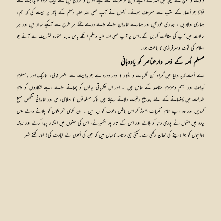
دعوت و تبلیغ کے نتیجہ میں اللہ نے اپنے دین کو عزت بخشنے کیلئے اَوس و خزرج میں سے ایک گروہ کو ہدایت سے
نوازا جو اَنصار کے لقب سے معروف ہوئے۔ اُنہوں نے آپ صلی اللہ علیہ وسلم کے ہاتھ پر بیعت کی کہ ہم،
ہماری اولادیں ، ہماری عورتیں اور ہمارے خاندان والے دامے درمے سخنے ہر طرح سے آپکے ساتھ ہیں اور ہر
حالات میں آپ کی حفاظت کریں گے۔اس پر آپ صلی اللہ علیہ وسلم انکے پاس مدینہ منورہ تشریف لے آئے جو
اسلام کی قوت وسرفرازی کا باعث ہوا۔
مسلم اُمہ کے ذمہ دارعناصر کو یاددہانی
اے اُمت ِمحمدیہ!دنیا میں گمراہ کن نظریات و افکار کا دور دورہ ہے جو ہدایت سے یکسر خالی، تاریک اور نامعلوم
اَہداف اور مبہم وموہوم مقاصد کے حامل ہیں ۔ اور ان نظریاتی جالوں کو پھلانے والے اپنے شکاروں کو دامِ
ضلالت میں پھنسانے کے لئے بتدریج رغبت دلاتے رہتے ہیں تاکہ مسلمانوں کا اسلامی، ملی اور خاندانی تشخص مسخ
کردیں اور وہ اپنے تمام نظریات چھوڑ کر اس باطل دعوت کو اپنا لیں ۔ ان فکری تحریکوں کو چلانے والے پس
پردہ ہیں جنہوں نے پوری دنیا کو ہلانے اور اس کے تار پود بکھیرنے، اس کی صفوں میں انتشار پیدا کرنے اور ریشہ
دوانیوں کو ہوا دینے کی ٹھان رکھی ہے۔کتنی ہی دسیسہ کاریاں ہیں کہ جن کی اُنہوں نے قیادت کی؟ اور کتنے شہر