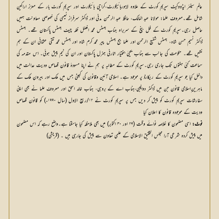
عالم سینئر ایڈووکیٹ سپریم کورٹ کے علاوہ لاہورہائیکورٹ،کراچی ہائیکورٹ اور سپریم کورٹ بار کے معزز اراکین
شامل تھے۔معروف علما: مولانا عبد المالک، حافظ عبد الرحمن مدنی اور ڈاکٹر سرفراز نعیمی کی خصوصی معاونت ہمیں
حاصل رہی۔سپریم کورٹ کے فل بنچ کے سربراہ جناب جسٹس محمد افضل ظلہ چیف جسٹس پاکستان تھے۔ جسٹس
ڈاکٹر نسیم حسن شاہ، جسٹس شفیع الرحمن اور علما جج جسٹس پیر محمد کرم شاہ اور جسٹس محمد تقی عثمانی ان کے ہم
نشیں تھے۔ حکومت کی جانب سے جناب یحییٰ بختیار اٹارنی جنرل پاکستان اور ان کی ٹیم پیش ہوئی۔ اس مقدمہ کی
سماعت کئی ہفتوں تک جاری رہی۔سپریم کورٹ کے مطالبہ پر ہم نے اپنا مسودۂ قانون قصاص ودیت عدالت میں
داخل کیا جو سپریم کورٹ کے ریکارڈ پر موجود ہے۔ اسلامی آئین وقانون کی کمیٹی جس میں ملک اور بیرونِ ملک کے
ماہرین ِاسلامی قانون جن میں ڈاکٹر دوالیبی،جناب اے کے بروہی، جناب خالد اسحق اور معروف علما نے بھی اپنی
سفارشات سپریم کورٹ کو پیش کر دیں جس پر سپریم کورٹ نے ۱۲/ربیع الاول (سال ۱۹۹۰ء) کو قانون قصاص
ودیت کے موجودہ قانون کا اعلان کیا
نوٹ:
 اسی مضمون کا خلاصہ نوائے وقت (۲۹ اور ۳۰ اکتوبر) میں بھی ملاحظہ کیا جاسکتا ہے۔واضح رہے کہ اس مضمون 
میں پیش کردہ شرعی آرا مجلس التحقیق الاسلامی کے علمی تعاون سے پیش کی جارہی ہیں ۔ (قریشی) 