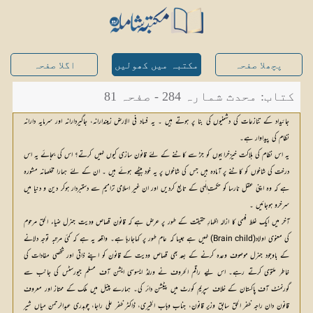
پچھلا صفحہ
مکتبہ میں کھولیں
اگلا صفحہ
کتاب: محدث شمارہ 284 - صفحہ 81
جائیداد کے تنازعات کی دشمنیوں کی بنا پر ہوتے ہیں ۔ یہ فساد فی الارض زمیندارانہ، جاگیردارانہ اور سرمایہ دارانہ
نظام کی پیداوار ہے۔
یہ اس نظام کی ہلاکت خیزخرابیوں کو جڑ سے کاٹنے کے لئے قانون سازی کیوں نہیں کرتے؟ اس کی بجائے یہ اس
درخت کی شاخوں کو کاٹنے پر آمادہ ہیں جس کی شاخوں پر یہ خود بیٹھے ہوئے ہیں ۔ ان کے لئے ہمارا مخلصانہ مشورہ
ہے کہ وہ اپنی عقل نارسا کو حکمت ِالٰہی کے تابع کردیں اور ان غیر اسلامی ترامیم سے دستبردار ہوکر دین و دنیا میں
سرخرو ہوجائیں ۔
آخر میں ایک غلط فہمی کا ازالہ اظہارِ حقیقت کے طور پر عرض ہے کہ قانون قصاص ودیت جنرل ضیاء الحق مرحوم
کی معنوی اولاد(Brain child) نہیں ہے جیسا کہ عام طور پر کہاجارہا ہے۔ واقعہ یہ ہے کہ کئی مرتبہ توجہ دلانے
کے باوجود جنرل موصوف وعدہ کرنے کے بعد بھی قصاص ودیت کے قانون کو اپنے ذاتی اور شخصی مفادات کی
خاطر ملتوی کرتے رہے۔ اس لیے راقم الحروف نے ورلڈ ایسوسی ایشن آف مسلم جیورسٹس کی جانب سے
گورنمنٹ آف پاکستان کے خلاف سپریم کورٹ میں پٹیشن دائر کی۔ ہمارے پینل میں ملک کے ممتاز اور معروف
قانون دان راجہ ظفر الحق سابق وزیر قانون، جناب وہاب الخیری، ڈاکٹر ظفر علی راجا، چوہدری عبدالرحمن میاں شیر