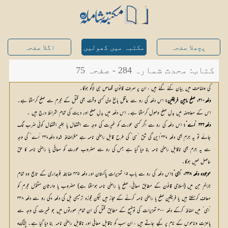
پچھلا صفحہ
مکتبہ میں کھولیں
اگلا صفحہ
کتاب: محدث شمارہ 284 - صفحہ 75
کی وضاحت میں بیان کئے گئے ہیں ، ان پر صرف قانونِ قصاص ہی لاگو ہوگا۔
دفعہ۳۱۰، صلح مابین فریقین:
 اس دفعہ کی رو سے عاقل بالغ ولی کسی وقت بھی قتل کے مجرم سے صلح کرسکتا ہے۔ 
اس کے معاوضہ میں بدلِ صلح وصول کرسکتا ہے۔ اس دفعہ میں بدلِ صلح اور دیت کی تمام شرائط درج ہیں ۔
دفعہ۳۳۲ ’اے‘:
اس دفعہ کی رو سے اگر کسی عورت کو غیرت کی وجہ سے اشتعال یا بغیر اشتعال کوئی ضرب لگ 
جائے تو یہ جرم بھی دفعہ ۳۳۷’این‘کی شق ’سی‘ کی طرح قابل راضی نامہ ہے مگراضافہ شدہ دفعہ۳۳۷ ’اے‘ کی وجہ 
سے یہ جرم بھی ناقابل راضی نامہ بنا دیا گیا ہے جس کی رو سے مضروب عورت کو معافی یا راضی نامہ کا حق 
حاصل نہیں ہوگا۔
موجودہ دفعہ ۳۳۸، ’ای‘:
اس دفعہ کی رو سے باب ۱۵ تعزیراتِ پاکستان اور دفعہ ۳۴۵ ضابطہ فوجداری کے تابع وہ تمام 
جرائم جن میں (اسلامی قانون کے مطابق معافی، صلح یا راضی نامہ ہوسکتا ہے) مضروب یا وارثانِ مقتول مجرم کو 
معاف کرسکتے ہیں یا فریقین صلح یا راضی نامہ کرنے کے مجاز ہیں لیکن مجوزہ ترمیمی بل کی دفعہ ۷کی رو سے دفعہ ۳۳۸ 
’ای‘ میں اضافہ کرکے دفعہ ۳۰۰ تعزیرات کی توضیح کے مطابق قتل کی ان تمام صورتوں میں جو غیرت کی وجہ سے 
یاعزت وناموس کے نام پر کیے جاتے ہیں ، ان سب کو ناقابل معافی اور ناقابل راضی نامہ بنا دیا گیا ہے۔ 