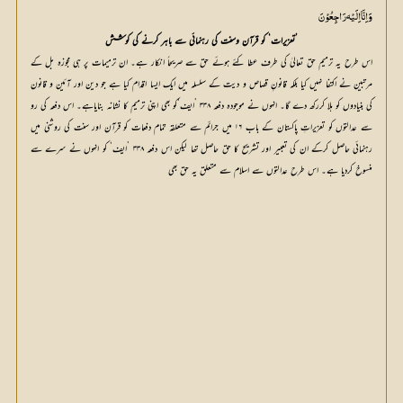
وَاِنَّا اِلَيْه رَاجِعُوْنَ
’تعزیرات‘ کو قرآن وسنت کی رہنمائی سے باہر کرنے کی کوشش
اس طرح یہ ترمیم حق تعالیٰ کی طرف عطا کئے ہوئے حق سے صریحاً انکار ہے۔ ان ترمیمات پر ہی مجوزہ بل کے
مرتبین نے اکتفا نہیں کیا بلکہ قانونِ قصاص و دیت کے سلسلہ میں ایک ایسا اقدام کیا ہے جو دین اور آئین و قانون
کی بنیادوں کو ہلا کررکھ دے گا۔ انہوں نے موجودہ دفعہ ۳۳۸ ’ایف‘کو بھی اپنی ترمیم کا نشانہ بنایاہے۔ اس دفعہ کی رو
سے عدالتوں کو تعزیراتِ پاکستان کے باب ۱۶ میں جرائم سے متعلقہ تمام دفعات کو قرآن اور سنت کی روشنی میں
رہنمائی حاصل کرکے ان کی تعبیر اور تشریح کا حق حاصل تھا لیکن اس دفعہ ۳۳۸ ’ایف‘ کو انہوں نے سرے سے
منسوخ کردیا ہے۔ اس طرح عدالتوں سے اسلام سے متعلق یہ حق بھی