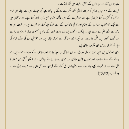
ہے جو ان آزاد رو مرد وزن کے عشق ومحبت میں فتور ڈالتاہے۔
غیرت کے نام پران جرائم کو صرف قانونی نقطہ نظر سے روکنے یا جائزہ لینے کی بجائے اس سے پہلے ان تمام
مراحل کو کنٹرول کرنا ضروری ہے اور معاشرے کے اس نازک موڑ پر ہمیں یہی فیصلہ کرنا ہے۔ دو راستوں میں
سے ایک کا انتخاب اور اس کے لوازم اور نتائج وعواقب کے لیے خودکو تیار کرنا۔معاشرے میں ہر طرف اس دو
رخی سے المیے جنم لے رہے ہیں ۔ پارکوں ، کلبوں میں دن رات محبت کے نام پر عصمت دری کا جرم ہو رہا ہے
اور گلیوں محلوں میں قتل وغارت۔ عدالتیں ایسے مسائل سے بھری پڑی ہیں اور حکومتیں ان کی روک تھام کی
بجائے آخری بندھن بھی توڑ دینا چاہتی ہیں ۔
ایسی صورتحال میں ہمیں ٹھنڈے دل ودماغ سے ان مسائل پر سوچنا چاہئے اور معاشرے کو درست سمت میں لے
جانے کے لئے مناسب اور موزوں قانون سازی اور عوامی رویے اپنانے چاہئیں ۔ نہ قانون شکنی اس مسئلہ کا
حل ہے اور نہ غیرت جیسے جائز جذبہ سے دستبرداری نبی کریم کے فرامین سے بھی یہی بات ثابت ہوتی ہے ۔
وما علينا إلا البلاغ