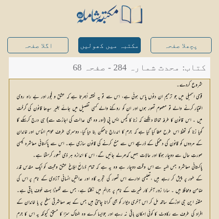
پچھلا صفحہ
مکتبہ میں کھولیں
اگلا صفحہ
کتاب: محدث شمارہ 284 - صفحہ 68
شروع کردے۔
قومی اسمبلی میں جو ترمیم ان دنوں پاس ہوئی ہے، اس سے تو یہ نقشہ اُبھرتا ہے کہ عشق و فجور اور بے راہ روی
اختیار کرنے والے تو معصوم تصور ہوں اور ان کو روکنے والے کسی تفصیل میں جائے بغیر سیدھا قانون کی گرفت
میں ۔ اس قانون کا طرفہ تماشا دیکھئے کہ زنا کا کیس ایس پی (اور وہ بھی عدالت کی اجازت سے) ہی درج کرسکے گا
گویا زنا کو تحفظ اس طرح عطا کیا گیا ہے کہ جرم کا اندراج ناممکن بنا دیا گیا، دوسری طرف عوام الناس اور خاندان
کے مردوں کو قانون کی دھمکی کے ذریعے اس سے منع کرنے کی قانون سازی ہے۔ اس سے پاکستانی معاشرہ کیسی
صورتِ حال سے دوچار ہوگا اور حالات ہمیں کدھرلے جائیں گے، اس کا اندازہ ہر ذی شعور کرسکتا ہے۔
پاکستانی معاشرہ جس المیہ سے اس وقت دوچار ہے وہ یہ ہے کہ تمام ذرائع ابلاغ عشق ومحبت کو ایک مقدس قدر
کے طور پر پیش کر رہے ہیں ،تعلیمی ادارے اس تصور کی تجربہ گاہ اور عدالتیں انسانی آزادی کے نام پر اس کی
ضامن ومحافظ ہیں ۔ سارا زور آخر کار غیرت کے نام پر جرائم میں نکلتا ہے، جس سے تھوڑا بہت خوف باقی ہے۔
مقننہ این جی اوزکے ساتھ مل کر اس آخری دیوار کو بھی گرانا چاہتی ہیں جس کے بعد معاشرتی سطح پر یا خاندان کے
افراد کی طرف سے رکاوٹ کا کوئی اِمکان باقی نہ رہے اور جوایسا کرے وہ المناک سزا کا مستحق کیونکہ یہ اس کا جرم