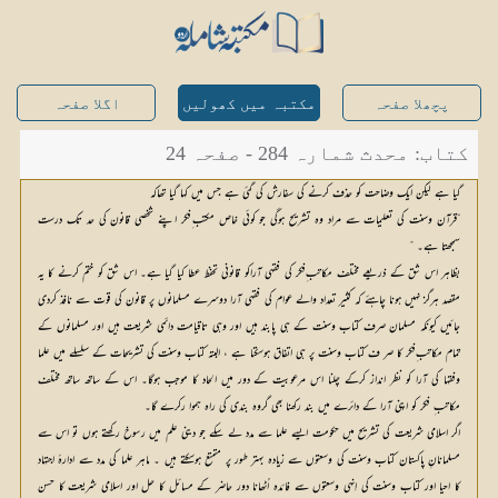
پچھلا صفحہ
مکتبہ میں کھولیں
اگلا صفحہ
کتاب: محدث شمارہ 284 - صفحہ 24
گیا ہے لیکن ایک وضاحت کو حذف کرنے کی سفارش کی گئی ہے جس میں کہا گیا تھاکہ
”قرآن وسنت کی تعلیمات سے مراد وہ تشریح ہوگی جو کوئی خاص مکتب ِفکر اپنے شخصی قانون کی حد تک درست
سمجھتا ہے۔ “
بظاہر اس شق کے ذریعے مختلف مکاتب ِفکر کی فقہی آراکو قانونی تحفظ عطا کیا گیا ہے۔ اس شق کو ختم کرنے کا یہ
مقصد ہرگز نہیں ہونا چاہئے کہ کثیر تعداد والے عوام کی فقہی آرا دوسرے مسلمانوں پر قانون کی قوت سے نافذ کردی
جائیں کیونکہ مسلمان صرف کتاب وسنت کے ہی پابند ہیں اور وہی تاقیامت دائمی شریعت ہیں اور مسلمانوں کے
تمام مکاتب ِفکر کا صر ف کتاب وسنت پر ہی اتفاق ہوسکتا ہے ، البتہ کتاب وسنت کی تشریحات کے سلسلے میں علما
وفقہا کی آرا کو نظر انداز کرکے چلنا اس مرعوبیت کے دور میں الحاد کا موجب ہوگا۔ اس کے ساتھ ساتھ مختلف
مکاتب ِ فکر کو اپنی آرا کے دائرے میں بند رکھنا بھی گروہ بندی کی راہ ہموا رکرے گا۔
اگر اسلامی شریعت کی تشریح میں حکومت ایسے علما سے مدد لے سکے جو دینی علم میں رسوخ رکھتے ہوں تو اس سے
مسلمانانِ پاکستان کتاب وسنت کی وسعتوں سے زیادہ بہتر طور پر متمتع ہوسکتے ہیں ۔ ماہر علما کی مدد سے ادارۂ اجتہاد
کا احیا اور کتاب وسنت کی اِنہی وسعتوں سے فائدہ اُٹھانا دور حاضر کے مسائل کا حل اور اسلامی شریعت کا حسن