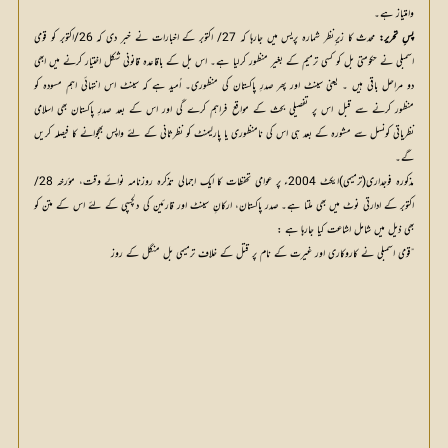
وامتیاز ہے۔
پسِ تحریر:
 محدث کا زیر ِنظر شمارہ پریس میں جارہا کہ 27/ اکتوبر کے اخبارات نے خبر دی کہ 26/اکتوبر کو قومی 
اسمبلی نے حکومتی بل کو کسی ترمیم کے بغیر منظور کرلیا ہے۔ اس بل کے باقاعدہ قانونی شکل اختیار کرنے میں ابھی 
دو مراحل باقی ہیں ۔ یعنی سینٹ اور پھر صدرِ پاکستان کی منظوری۔ اُمید ہے کہ سینٹ اس انتہائی اہم مسودہ کو 
منظور کرنے سے قبل اس پر تفصیلی بحث کے مواقع فراہم کرے گی اور اس کے بعد صدرِ پاکستان بھی اسلامی 
نظریاتی کونسل سے مشورہ کے بعد ہی اس کی نامنظوری یا پارلیمنٹ کو نظرثانی کے لئے واپس بھجوانے کا فیصلہ کریں 
گے۔
مذکورہ فوجداری(ترمیمی)ایکٹ 2004ء پر عوامی تحفظات کا ایک اجمالی تذکرہ روزنامہ نوائے وقت، موٴرخہ 28/
اکتوبر کے ادارتی نوٹ میں بھی ملتا ہے۔ صدر پاکستان، ارکانِ سینٹ اور قارئین کی دلچسپی کے لئے اس کے متن کو
بھی ذیل میں شامل اشاعت کیا جارہا ہے :
”قومی اسمبلی نے کاروکاری اور غیرت کے نام پر قتل کے خلاف ترمیمی بل منگل کے روز