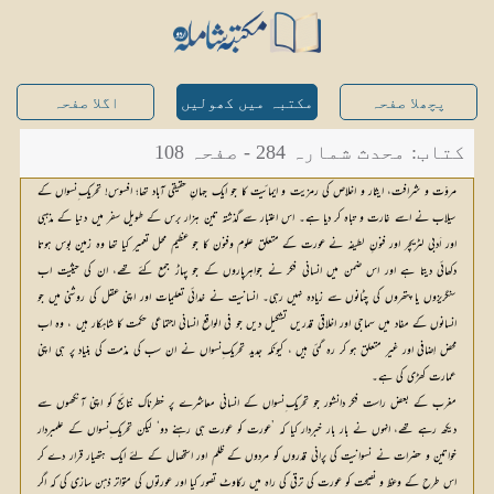
پچھلا صفحہ
مکتبہ میں کھولیں
اگلا صفحہ
کتاب: محدث شمارہ 284 - صفحہ 108
مروّت و شرافت، ایثار و اخلاص کی رمزیت و ایمائیت کا جو ایک جہانِ حقیقی آباد تھا؛ افسوس! تحریک ِنسواں کے
سیلاب نے اسے غارت و تباہ کر دیا ہے۔ اس اعتبار سے گذشتہ تین ہزار برس کے طویل سفر میں دنیا کے مذہبی
اور اَدبی لٹریچر اور فنونِ لطیفہ نے عورت کے متعلق علوم وفنون کا جو عظیم محل تعمیر کیا تھا وہ زمین بوس ہوتا
دکھائی دیتا ہے اور اس ضمن میں انسانی فکر نے جواہرپاروں کے جو پہاڑ جمع کئے تھے، ان کی حیثیت اب
سنگریزوں یا پتھروں کی چٹانوں سے زیادہ نہیں رہی۔ انسانیت نے خدائی تعلیمات اور اپنی عقل کی روشنی میں جو
انسانوں کے مفاد میں سماجی اور اخلاقی قدریں تشکیل دیں جو فی الواقع انسانی اجتماعی حکمت کا شاہکار ہیں ، وہ اب
محض اِضافی اور غیر متعلق ہو کر رہ گئی ہیں ، کیونکہ جدید تحریک ِنسواں نے ان سب کی مذمت کی بنیاد پر ہی اپنی
عمارت کھڑی کی ہے۔
مغرب کے بعض راست فکر دانشور جو تحریک ِنسواں کے انسانی معاشرے پر خطرناک نتائج کو اپنی آنکھوں سے
دیکھ رہے تھے، انہوں نے بار بار خبردار کیا کہ ’عورت کو عورت ہی رہنے دو‘ لیکن تحریک ِنسواں کے علمبردار
خواتین و حضرات نے نسوانیت کی پرانی قدروں کو مردوں کے ظلم اور استحصال کے لئے ایک ہتھیار قرار دے کر
اس طرح کے وعظ و نصیحت کو عورت کی ترقی کی راہ میں رکاوٹ تصور کیا اور عورتوں کی متواتر ذہن سازی کی کہ اگر