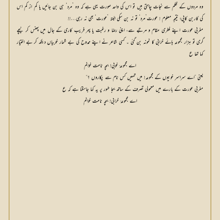
وہ مردوں کے ظلم سے نجات چاہتی ہیں تو اس کی واحد صورت یہی ہے کہ وہ ’مرد‘ ہی بن جائیں یا کم از کم اس
کی کاربن کاپی؛ نتیجہ معلوم ! عورت’مرد‘ تو نہ بن سکی البتہ ’عورت‘ بھی نہ رہی…!!
مغربی عورت اپنے فطری مقام و مرتبے سے، اپنی رضا و رغبت یا پھر فریب کاری کے جال میں پھنس کر نیچے
گری تو ہزار مجموعہ ہائے خرابی کا نمونہ بن گئی ۔ کسی شاعر نے اپنے ممدوح کی بے شمار خوبیاں دیکھ کر بے اختیار
کہا تھا ع
اے مجموعہٴ خوبی! بچہ نامت خوانم
یعنی ”اے سراسر خوبیوں کے مجموعہ! میں تمہیں کس نام سے پکاروں ؟“
مغربی عورت کے بارے میں معمولی تصرف کے ساتھ بجا طور پر یہ کہا جاسکتا ہے کہ ع
اے مجموعہٴ خرابی! بچہ نامت خوانم