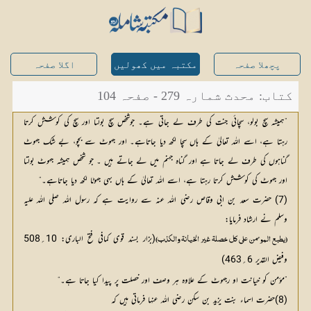
پچھلا صفحہ
مکتبہ میں کھولیں
اگلا صفحہ
کتاب: محدث شمارہ 279 - صفحہ 104
”ہميشہ سچ بولو، سچائى جنت كى طرف لے جاتى ہے۔ جوشخص سچ بولتا اور سچ كى كوشش كرتا
رہتا ہے، اسے اللہ تعالىٰ كے ہاں سچا لكھ ديا جاتاہے۔ اور جهوٹ سے بچو، بے شك جهوٹ
گناہوں كى طرف لے جاتا ہے اور گناہ جہنم ميں لے جاتے ہيں ۔ جو شخص ہميشہ جهوٹ بولتا
اور جهوٹ كى كوشش كرتا رہتا ہے، اسے اللہ تعالىٰ كے ہاں بهى جهوٹا لكھ ديا جاتاہے۔“
(7) حضرت سعد بن ابى وقاص رضی اللہ عنہ سے روايت ہے كہ رسول اللہ صلی اللہ علیہ
وسلم نے ارشاد فرمايا:
(بزار بسند قوى كمافى فتح البارى: 10؍508 
(يطبع الموٴمن على كل خصلة غير الخيانة والكذب)
وفيض القدير 6؍463)
”موٴمن كو خيانت او رجهوٹ كے علاوہ ہر وصف اور خصلت پر پيدا كيا جاتا ہے۔“
(8)حضرت اسماء بنت يزيد بن سكن رضی اللہ عنہا فرماتى ہيں كہ