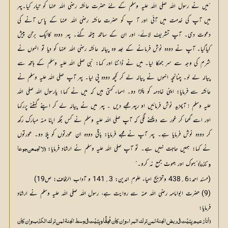
”ميں نے رسول اللہ صلی اللہ علیہ وسلم كے لئے حضرت عائشہ رضی اللہ عنہا كو تيار كيا۔پهر
ميں آپ كى خدمت ميں آئى اور آ پ كو حضرت عائشہ رضی اللہ عنہا كے پاس آنے كى
دعوت دى۔ آپ تشريف لائے، اور ان كے ساتھ بیٹھ گئے۔ پهر دودہ كاايك برتن پيش
كياگيا۔ آپ نے دودہ نوش فرمانے كے بعد وہ پيالہ عائشہ رضی اللہ عنہا كو ديا تو انہوں نے
شرم كى وجہ سے سر جھكا ليا۔ ميں نے ڈانٹا اور كہا: نبى صلی اللہ علیہ وسلم كے ہاتھ سے
پيالہ لے لو۔ چنانچہ انہوں نے پيالہ لے كر كچھ دودہ پى ليا۔ پهر آپ صلی اللہ علیہ وسلم نے
عائشہ سے فرمايا: اپنى خادمہ كو پكڑا دو۔ اسماء كہتى ہيں كہ ميں نے كہا: يارسول اللہ صلی اللہ
علیہ وسلم ! آپمزيد نوش فرمائيں او رپهر مجهے ديں ۔ پهر ميں نے پيالہ لے كر اپنے گهٹنے پرركها
اور اسے گھما كر غور سے ديكهنے لگى كہ آپ صلی اللہ علیہ وسلم نے كس جگہ اپنا منہ مبارك ركھ
كر دودہ نوش فرمايا ہے۔ پهر آپ نے مجهے فرمايا: باقى دودہ ان عورتوں كو پلا دو۔ عورتوں
نے كہا: ہميں حاجت نہيں ہے۔ تو آپ صلی اللہ علیہ وسلم نے ارشاد فرمايا:
”بهوك اور جهوٹ جمع نہ كرو۔“
وكذبا )
(مسند احمد:6؍438 وتخريج احياء علوم الدين: 3؍141 و آداب الزفاف: ص19)
(9) حضرت ابوامامہ رضی اللہ عنہ سے روايت ہے، رسول اللہ صلی اللہ علیہ وسلم نے ارشاد
فرمايا:
(أنا زعيم بِبَيْت في ربض الجنة لمن ترك المراء وإن كان مُحِقًّا وبِبَيْت في وسط الجنة لمن ترك الكذب وإن كان