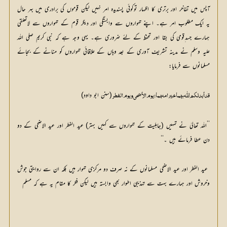
آپس میں تفاخر اور برتری کا اظہار توکوئی پسندیدہ امر نہیں لیکن قوموں کی برادری میں بہر حال 
یہ ایک مطلوب امر ہے۔ اپنے تہواروں سے وابستگی اور دیگر قوم کے تہواروں سے لاتعلقی 
ہمارے جسد ِقومی کی بقا اور تحفظ کے لئے ضروری ہے۔ یہی وجہ ہے کہ نبی کریم صلی اللہ 
علیہ وسلم نے مدینہ تشریف آوری کے بعد وہاں کے علاقائی تہواروں کو منانے کے بجائے 
مسلمانوں سے فرمایا: 
(سنن ابو داود)
قد أبدلکم اللّٰه بہما خیرا منہما: یوم الأضحی ویوم الفطر 
’’اللہ تعالیٰ نے تمہیں (جاہلیت کے تہواروں سے کہیں بہتر) عید الفطر اور عید الاضحی کے دو 
دن عطا فرمائے ہیں ۔‘‘ 
 عید الفطر اور عید الاضحی مسلمانوں کے نہ صرف دو مرکزی تہوار ہیں بلکہ ان سے روایتی جوش 
وخروش اور ہمارے بہت سے تہذیبی اطوار بھی وابستہ ہیں لیکن فکر کا مقام یہ ہے کہ مسلم