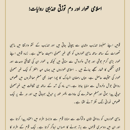
اسلامی تہوار اور دم توڑتی تہذیبی روایات!
قومیں اپنے مضبوط تہذیب وتمدن سے پہچانی جاتی ہیں اور تہذیب کے نشو وارتقا میں مذہبی 
تصورات کے ساتھ ساتھ مذہبی تہواروں کو بھی غیر معمولی اہمیت حاصل ہے۔ زندہ قومیں اپنے 
تہوار بڑی گرم جوشی اور جوش وخروش سے مناتی ہیں کیونکہ یہ تہوار ان کی ثقافتی وحدت اور 
قومی تشخص کا شعار سمجھے جاتے ہیں ۔ اسلامی تہواروں میں جہاں عید الفطر کو ایک غیر معمولی 
تہوار کی حیثیت حاصل ہے، وہاں رمضان المبارک کا پورا مہینہ بھی مسلم معاشروں میں مخصوص 
روایتی جوش وخروش سے منایا جاتا ہے۔اس ماہ کی آمد کے ساتھ ہی ثقافت میں غیرمعمولی 
تبدیلی پیدا ہوتی اورمسلم معاشرے کی عادات یکسر طور پر تبدیل ہوجاتی ہیں اور ہر شے پر ایک 
مخصوص نورانی رنگ نظر آنے لگتا ہے۔
مذہبی تہواروں کو روایتی شان وشوکت سے منانا قوم سے وابستہ افراد میں اعتماد پیدا کرتا ہے 
اور ان میں دوسری قوموں سے برتر ہونے کا احساس اجاگر کرتا ہے۔ ایک قوم کے افراد کا 