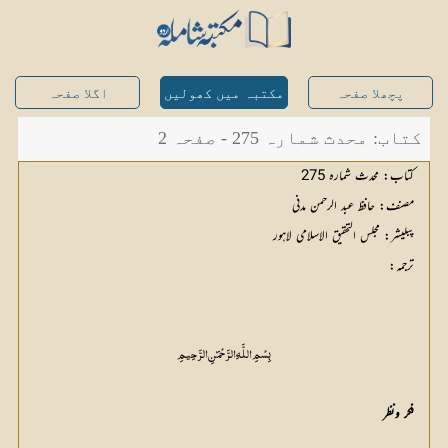
پچھلا صفحہ
مکتبہ میں کھولیں
اگلا صفحہ
کتاب: محدث شمارہ 275 - صفحہ 2
بِسْمِ اللَّـهِ الرَّحْمَـٰنِ الرَّحِيمِ
فکر ونظر