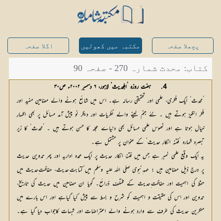
پچھلا صفحہ
مکتبہ میں کھولیں
اگلا صفحہ
کتاب: محدث شمارہ 270 - صفحہ 90
4. 	ہفت روزہ ’اہلحدیث‘ لاہور، ۶ دسمبر ۲۰۰۲ء ص۳۰
’محدث‘ ایک فکری، علمی اور تحقیقی رسالہ ہے۔ اس میں شائع ہونے والے مضامین مفید اور
فکر انگیز ہوتے ہیں ۔ نئے جنم لینے والے نظریات اور دیگر نو پیش آمد مسائل پر بھی اظہارِ
خیال ہوتا ہے اور ٹھوس علمی مسائل بھی دنیاے مجلہ کا حسن ہوتے ہیں ۔ ’محدث‘ کا زیر
تبصرہ شمارہ ’فتنہ انکارِ حدیث‘ کے عنوان پر مشتمل ہے۔
یہ ایک وقیع علمی نمبر ہے جس میں فتنۂ انکار حدیث پر ایک عمدہ اداریہ اور پھر تدوین حدیث
پر درج ذیل مضامین ہیں : عہد ِنبوی صلی اللہ علیہ وسلم میں کتابت ِحدیث، حفاظت ِحدیث میں
حفظ کی اہمیت اور حفاظت ِحدیث کے مختلف ذرائع۔ گویا ان مضامین میں حدیث کی تاریخ،
تدوین اور اس کی حقیقت و اہمیت کو شرح و بسط سے پیش کیا گیاہے اور اس بارے میں
منکرین حدیث کی طرف سے وارد ہونے والے اعتراضات اور شبہات کاجواب دیا گیا ہے۔