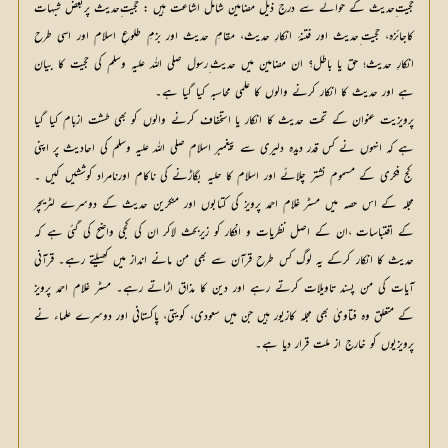
حجیت ِحدیث کے حوالے سے درج ذیل مضامین شامل اشاعت ہیں : حجیت ِحدیث پربعض شبہات
کاجائزہ، حجیت ِحدیث اور فتنۂ انکارِ حدیث، مقامِ حدیث اور بزمِ طلوعِ اسلام اور اسی طرح
انکارِ حدیث؛ حق یا باطل؟ ان مضامین میں حدیث ِرسول صلی اللہ علیہ وسلم کی حجیت کا بیان
ہے اور حدیث کا انکار کرنے والوں کا علمی محاسبہ کیا گیا ہے۔
پرویزیت عنوان کے تحت حدیث کا انکار یا استخفاف کرنے والوں کو بھی طشت ازبام کیا گیا
ہے کہ انہوں نے کس قدر دیدہ دلیری سے پیغمبر اسلام صلی اللہ علیہ وسلم کی احادیث پر اپنی
کج فکری کے مسموم نشتر چلائے اور اسلام کا حلیہ بگاڑنے کی ناکام اورنامراد کوششیں کیں ۔
مجلہ کے اس حصہ میں مسٹر غلام احمد پرویز کی کتابوں اور منکرین حدیث کے دوسرے لٹریچر
کے اقتباسات ،ان کے اصل نظریات و افکار کو زیربحث لاکر ان کی کجی واضح کی گئی ہے کہ
حدیث کا انکار کرکے یہ لوگ کس طرح قرآن سے بھی من مانے انداز میں کھیلتے رہے۔ قرآنی
آیات کی من پسند تاویلات کرتے رہے اور دین کا مذاق اڑاتے رہے۔ مسٹر غلام احمد پرویز
کے متعلق وہ فتاویٰ بھی مجلہ کازیور ہیں جن میں سعودی، کویتی، پاکستانی اور دوسرے علماء نے
پرویزیوں کو خارج از ملت قرار دیا ہے۔