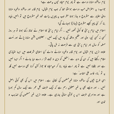
یوم سالگرہ منانا درست ہے تو پھر یومِ میلاد کیوں بدعت ہے؟
جواب: یہ اعتراض تب درست ہوسکتا تھا کہ جب یوم اقبال، یومِ قائد اور سالگرہ وغیرہ منانا
دینی اعتبار سے مشروع و جائز ہوتا مگر جب یہ چیزیں بذاتِ خود غیر مشروع ہیں تو انہیں بنیاد
بنا کر نئی چیز کیسے مشروع (جائز) ہوجائے گی؟
اسلام میں ایام پرستی کا کوئی تصور نہیں ۔ اگر ایام پرستی کا اسلام نے لحاظ رکھا ہوتا تو ہر روز
کسی نہ کسی نبی، ولی اور عظیم واقعہ کی یاد میں ایک نہیں ، سینکڑوں جشن منانا پڑتے اور اُمت
مسلمہ کو سال بھر ایام پرستی ہی سے فرصت نہ مل پاتی۔
علاوہ ازیں یوم اقبال اور یوم قائد وغیرہ منانے والے کیا اسلامی شریعت میں ایسا امتیازی
مقام رکھتے ہیں کہ ان کی وجہ سے اسفعل کو دین و حجت قرا ر دے دیا جائے ؟ اگر ایسا نہیں
ہے اور یقینا نہیں ہے تو پھر اسے بنیاد بنا کر عید ِمیلاد کا جواز کشید کرنا بھی درست نہیں بلکہ
یہ تو ’بناء فاسد علیٰ الفاسد‘ ہے!
اسی طرح بچوں کی سالگرہ منانا غیرمسلموں کی نقالی ہے۔ اسلام میں اس کی بھی کوئی اصل
نہیں ۔ اور ویسے بھی یہ غیر معقول رسم ہے کہ ایک طرف کل عمر سے ایک سال کم ہورہا
ہے اور دوسری طرف اس پر خوشی منائی جارہی ہے۔ علاوہ ازیں غیر مسلموں کی تہذیب و
تمدن اور