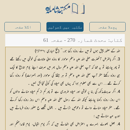
پچھلا صفحہ
مکتبہ میں کھولیں
اگلا صفحہ
کتاب: محدث شمارہ 270 - صفحہ 61
اللہ کے حضور پیش ہوں تو میں نے روزہ رکھا ہو۔‘‘ (فتح الباری :۴/۲۳۶)
3. اگر بالفرض آنحضرت صلی اللہ علیہ وسلم سوموار کا روزہ اپنی ولادت کی خوشی میں رکھتے تھے
تو پھر چاہئے تو یہ تھا کہ آپ صلی اللہ علیہ وسلم سال بھر میں صرف اپنے یومِ تاریخ کا ایک
ہی روزہ رکھتے مگر آپ صلی اللہ علیہ وسلم تو ہر ہفتے کی سوموار (اور جمعرات) کو روزہ رکھا
کرتے تھے… اس سے بھی معلوم ہوا کہ یہاں بھی میلاد کی کوئی گنجائش نہیں ۔
4. اگر حدیث ِمذکور کی بنا پر خوشی اور میلاد ضروری ہے تو پھر کم از کم میلاد منانے والوں کو
اس روز، روزہ رکھنا چاہئے کیونکہ اللہ کے رسول صلی اللہ علیہ وسلم اس روز روزہ رکھا کرتے
تھے۔ مگر میلاد منانے والے تو دعوتیں اڑاتے ہیں ۔ بقول شخصے ع حضور روزہ فرماتے ہیں
اوریہ عید مناتے ہیں !
4. بعض بھولے بسرے یہ اعتراض بھی اٹھاتے ہیں کہ اگر یوم اقبال، یوم قائداعظم اور