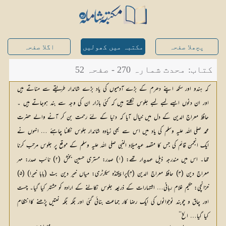
پچھلا صفحہ
مکتبہ میں کھولیں
اگلا صفحہ
کتاب: محدث شمارہ 270 - صفحہ 52
کہ ہندو اور سکھ اپنے دھرم کے بڑے آدمیوں کی یاد بڑے شاندار طریقے سے مناتے ہیں
اور ان دنوں ایسے لمبے لمبے جلوس نکلتے ہیں کہ کئی بازار ان کی وجہ سے بند ہوجاتے ہیں ۔
حافظ معراج الدین کے دل میں خیال آیا کہ دنیا کے لئے رحمت بن کر آنے والے حضرت
محمد صلی اللہ علیہ وسلم کی یاد میں اس سے بھی زیادہ شاندار جلوس نکلنا چاہئے … انہوں نے
ایک انجمن قائم کی جس کا مقصد عیدمیلاد النبی صلی اللہ علیہ وسلم کے موقع پر جلوس مرتب کرنا
تھا۔ اس میں مندرجہ ذیل عہدیدار تھے: (۱) صدر: مستری حسین بخش (۲) نائب صدر: مہر
معراج دین (۳) حافظ معراج الدین (۴)پراپیگنڈہ سیکرٹری: میاں خیر دین بٹ (بابا خیرا) (۵)
خزانچی: حکیم غلام ربانی… اشتہارات کے ذریعہ جلوس نکالنے کے ارادہ کو مشتہر کیا گیا۔ چست
اور چاق و چوبند نوجوانوں کی ایک رضا کار جماعت بنائی گئی اور جگہ جگہ نعتیں پڑھنے کاانتظام
کیا گیا… الخ‘‘