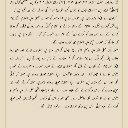
2. روزنامہ ’مشرق‘ مؤرخہ ۲۶/ جنوری ۱۹۸۴ء (۱۲/ ربیع الاول ۱۴۰۴ھ) میں مصطفی کمال پاشا
(صحافی)’’لاہور میں ۱۲ ربیع الاول کا جلوس کیسے شروع ہوا؟‘‘ کی سرخی کے بعد لکھتے ہیں کہ
’’آزادی سے پیشتر ہندوستان میں حکومت ِبرطانیہ ۲۵ دسمبر کو حضرت عیسیٰ علیہ السلام کے یوم
پیدائش کوبڑے تزک و احتشام کے ساتھ منانے کا انتظام کرتی اور اس روز کی فوقیت کو دوبالا
کرنے کے لئے اس دن کو ’بڑے دن‘ کے نام سے منسوب کیا گیا … تاکہ دنیا میں ثابت
کیا جاسکے کہ حضرت مسیح علیہ السلام ہی نجات دہندہ تھے۔
حضور پاک صلی اللہ علیہ وسلم ۱۲/ ربیع الاول کو اس دنیا میں تشریف لائے اور اسی روز
وفات پائی۔ کچھ لوگ اس یومِ مقدس کو ’۱۲ وفات‘ کے نام سے پکارتے ہیں ۔ آزادی سے
پیشتر اس یوم کے تقدس کے پیش نظر مسلمانانِ لاہور نے اظہارِ مسرت و عقیدت کے طور پر
جلوس نکالنے کا فیصلہ کیا… ان دنوں کانگریس اپنے اجتماع موری دروازہ میں منعقد کیا کرتی
تھی اور اس کے مقابلہ میں مسلمان اپنے اجتماع موچی دروازہ لاہورمیں منعقد کرتے تھے، لہٰذا
موچی دروازہ کو سیاسی مرکز ہونے کے علاوہ سب سے پہلے عیدمیلاد النبی صلی اللہ علیہ وسلم کا
جلوس نکالنے کا شرف بھی حاصل ہے۔ علمی طور پر اس کی قیادت انجمن فرزندانِ توحید موچی
گیٹ کے سپرد ہوئی۔ جس میں حافظ معراج دین… وغیرہ شامل تھے۔