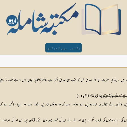
مکتبہ میں کھولیں
 ہیں ۔ چنانچہ حضرت ابو بکر صدیق جن کا لقب ہی صدیق اکبر ہے کانصرۃ ِالٰہیپر ایمان اس درجے تک نہ پہنچا ت
 (التوبہ:۴۰) 
سَکِیْنَتَہٗ عَلَیْہِ وَأَیَّدَہٗ بِجُنُوْدٍ لَّمْ تَرَوْہَا ﴾
 کہ انہیں کافروں نے نکال دیا تھا۔دو میں سے دوسرا جب کہ وہ دونوں غار میں تھے۔ جب وہ اپنے ساتھی س
ں کی اپنے قدموں کی طرف نظر نہ پڑی اور اللہ نے ان کی توجہ پھیر دی۔ جبکہ قرآن میں اس امر کی صراحت 