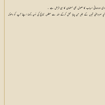
 مادی وروحانی اسباب کا حصول بھی مسلمان کا ہی فرض ہے ۔
نچہ معروضی تجزیہ کے بغیر من چاہا عمل کرکے اللہ سے مطلوبہ نتائج کی اُمید رکھنا اپنے آپ کو دھوکہ