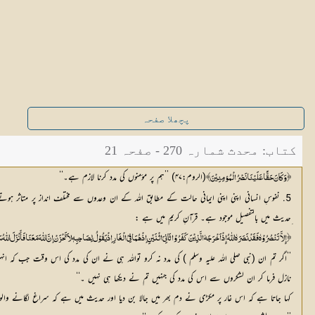
پچھلا صفحہ
کتاب: محدث شمارہ 270 - صفحہ 21
(الروم:۴۷) ’’ہم پر مؤمنوں کی مدد کرنا لازم ہے۔‘‘
﴿وَکَانَ حَقًّا عَلَیْنَا نَصْرُ الْمُؤمِنِیْنَ﴾
5. نفوسِ انسانی اپنی اپنی ایمانی حالت کے مطابق اللہ کے ان وعدوں سے مختلف انداز پر متاثر ہوتے
ِحدیث میں بالتفصیل موجود ہے۔ قرآنِ کریم میں ہے :
﴿ إِلاَّ تَنْصُرُوْہٗ فَقَدْ نَصَرَہٗ اللّٰہُ إِذْ اَخْرَجَہٗ الَّذِیْنَ کَفَرُوْا ثَانِیَ اثْنَیْنِ إذْ ھُمَا فِیْ الْغَارِ إذْ یَقُوْلُ لِصَاحِبِہٖ لاَ تَحْزَنْ إنَّ اللّٰہَ مَعَنَا فَأَنْزَلَ اللّٰہُ 
’’اگر تم ان (نبی صلی اللہ علیہ وسلم ) کی مدد نہ کرو تواللہ ہی نے ان کی مدد کی اس وقت جب
نازل فرما کر ان لشکروں سے اس کی مدد کی جنہیں تم نے دیکھا ہی نہیں ۔‘‘
کہا جاتا ہے کہ اس غار پر مکڑی نے دم بھر میں جالا بن دیا اور حدیث میں ہے کہ سراغ لگانے والو