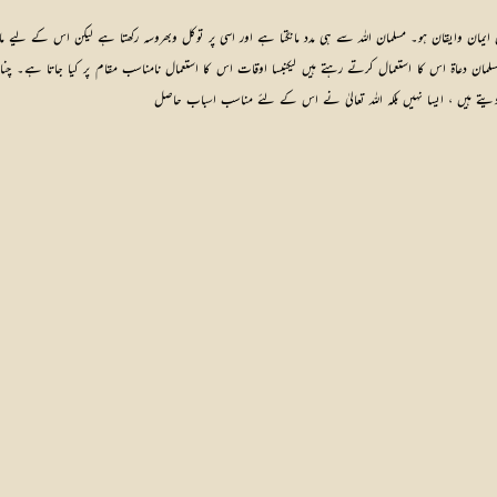
زل ایمان وایقان ہو۔ مسلمان اللہ سے ہی مدد مانگتا ہے اور اسی پر توکل وبھروسہ رکھتا ہے لیکن اس کے لیے
ثرمسلمان دعاۃ اس کا استعمال کرتے رہتے ہیں لیکنبسا اوقات اس کا استعمال نامناسب مقام پر کیا جاتا ہے۔ چنا
 ہیں ، ایسا نہیں بلکہ اللہ تعالیٰ نے اس کے لئے مناسب اسباب حاصل