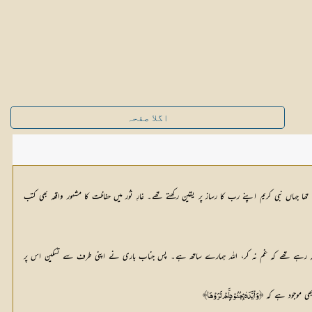
اگلا صفحہ
ھا جہاں نبی کریم اپنے رب کا رساز پر یقین رکھتے تھے۔ غارِ ثور میں حفاظت کا مشہور واقعہ بھی کتب
ے کہہ رہے تھے کہ غم نہ کر، اللہ ہمارے ساتھ ہے۔ پس جناب باری نے اپنی طرف سے تسکین اس پر
بھی موجود ہے کہ
﴿وَأیَّدَہٗ بِجُنُوْدٍ لَّمْ تَرَوْہَا﴾