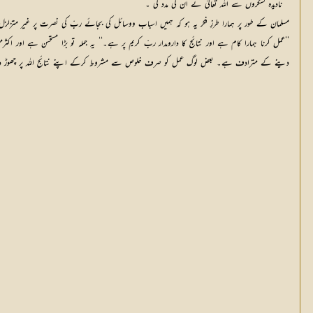
’’ نادیدہ لشکروں سے اللہ تعالیٰ نے ان کی مدد کی ۔‘‘
مسلمان کے طور پر ہمارا طرزِ فکر یہ ہو کہ ہمیں اسباب ووسائل کی بجائے ربّ کی نصرت پر غیر متزل
’’عمل کرنا ہمارا کام ہے اور نتائج کا دارومدار ربّ کریم پر ہے۔‘‘ یہ جملہ تو بڑا مستحسن ہے اور اک
دینے کے مترادف ہے۔ بعض لوگ عمل کو صرف خلوص سے مشروط کرکے اپنے نتائج اللہ پر چھوڑ دیتے