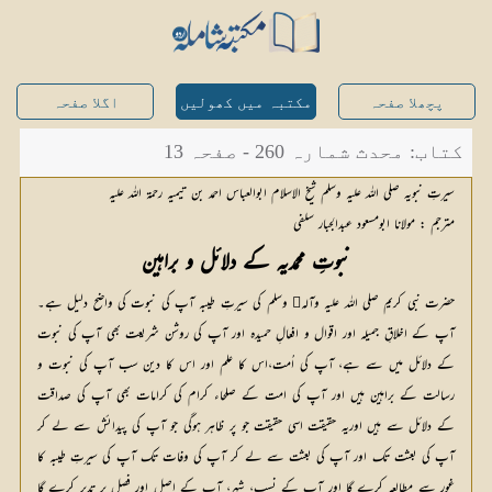
پچھلا صفحہ
مکتبہ میں کھولیں
اگلا صفحہ
کتاب: محدث شمارہ 260 - صفحہ 13
سیرتِ نبویہ صلی اللہ علیہ وسلم شیخ الاسلام ابوالعباس احمد بن تیمیہ رحمۃ اللہ علیہ
مترجم : مولانا ابومسعود عبدالجبار سلفی
نبوتِ محمدیہ کے دلائل و براہین
حضرت نبی کریم صلی اللہ علیہ وآلہ وسلم کی سیرتِ طیبہ آپ کی نبوت کی واضح دلیل ہے۔
آپ کے اخلاقِ جمیلہ اور اقوال و افعالِ حمیدہ اور آپ کی روشن شریعت بھی آپ کی نبوت
کے دلائل میں سے ہے، آپ کی اُمت،اس کا علم اور اس کا دین سب آپ کی نبوت و
رسالت کے براہین ہیں اور آپ کی امت کے صلحاء کرام کی کرامات بھی آپ کی صداقت
کے دلائل سے ہیں اوریہ حقیقت اسی حقیقت جو پر ظاہر ہوگی جو آپ کی پیدائش سے لے کر
آپ کی بعثت تک اور آپ کی بعثت سے لے کر آپ کی وفات تک آپ کی سیرتِ طیبہ کا
غور سے مطالعہ کرے گا اور آپ کے نسب، شہر، آپ کے اصل اور فصل پر تدبر کرے گا