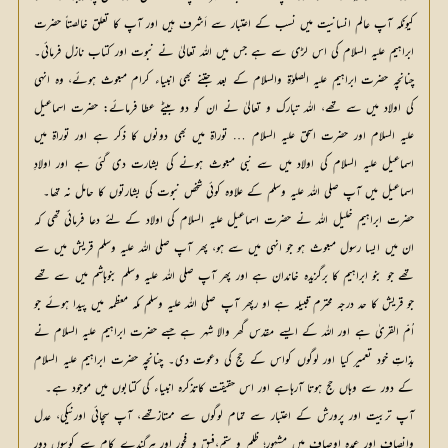
کیونکہ آپ عالم انسانیت میں نسب کے اعتبار سے اَشرف ہیں اور آپ کا تعلق خالصتاً حضرت
ابراہیم علیہ السلام کی اس لڑی سے ہے جس میں اللہ تعالیٰ نے نبوت اور کتاب نازل فرمائی۔
چنانچہ حضرت ابراہیم علیہ الصلوٰة والسلام کے بعد جتنے بھی انبیاء کرام مبعوث ہوئے، وہ انہی
کی اولاد میں سے تھے، اللہ تبارک و تعالیٰ نے ان کو دو بیٹے عطا فرمائے: حضرت اسماعیل
علیہ السلام اور حضرت اسحق علیہ السلام … توراة میں بھی دونوں کا ذکر ہے اور توراة میں
اسماعیل علیہ السلام کی اولاد میں سے نبی مبعوث ہونے کی بشارت دی گئی ہے اور اولادِ
اسماعیل میں آپ صلی اللہ علیہ وسلم کے علاوہ کوئی شخص نبوت کی بشارتوں کا حامل نہ تھا۔
حضرت ابراہیم خلیل اللہ نے حضرت اسماعیل علیہ السلام کی اولاد کے لئے دعا فرمائی تھی کہ
ان میں ایسا رسول مبعوث ہو جو انہی میں سے ہو، پھر آپ صلی اللہ علیہ وسلم قریش میں سے
تھے جو بنو ابراہیم کا برگزیدہ خاندان ہے اور پھر آپ صلی اللہ علیہ وسلم بنوہاشم میں سے تھے
جو قریش کا حد درجہ محترم قبیلہ ہے او رپھر آپ صلی اللہ علیہ وسلم مکہ معظمہ میں پیدا ہوئے جو
اُمّ القریٰ ہے اور اللہ کے ایسے مقدس گھر والا شہر ہے جسے حضرت ابراہیم علیہ السلام نے
بذاتِ خود تعمیر کیا اور لوگوں کواس کے حج کی دعوت دی۔ چنانچہ حضرت ابراہیم علیہ السلام
کے دور سے وہاں حج ہوتا آرہاہے اور اس حقیقت کاتذکرہ انبیاء کی کتابوں میں موجود ہے۔
آپ تربیت اور پرورش کے اعتبار سے تمام لوگوں سے ممتازتھے، آپ سچائی اورنیکی، عدل
وانصاف اور عمدہ اوصاف میں مشہور؛ ظلم و ستم،فسق و فجور اور ہرگندے کام سے کوسوں دور