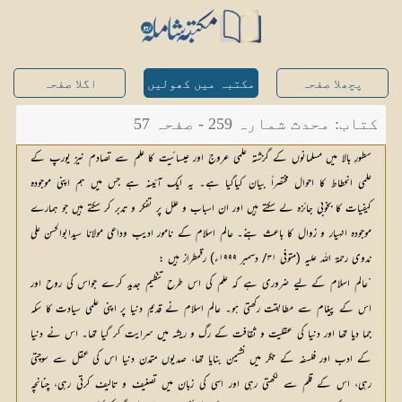
پچھلا صفحہ
مکتبہ میں کھولیں
اگلا صفحہ
کتاب: محدث شمارہ 259 - صفحہ 57
سطورِ بالا میں مسلمانوں کے گزشتہ علمی عروج اور عیسائیت کا علم سے تصادم نیز یورپ کے
علمی انحطاط کا احوال مختصراً بیان کیاگیا ہے۔ یہ ایک آئینہ ہے جس میں ہم اپنی موجودہ
کیفیات کا بخوبی جائزہ لے سکتے ہیں اور ان اسباب و علل پر تفکر و تدبر کر سکتے ہیں جو ہمارے
موجودہ انہیار و زوال کا باعث بنے۔ عالم اسلام کے نامور ادیب وداعی مولانا سیدابوالحسن علی
ندوی رحمۃ اللہ علیہ (متوفی ۳۱/ دسمبر ۱۹۹۹ء) رقمطراز ہیں :
”عالم اسلام کے لیے ضروری ہے کہ علم کی اس طرح تنظیم جدید کرے جواس کی روح اور
اس کے پیغام سے مطابقت رکھتی ہو۔ عالم اسلام نے قدیم دنیا پر اپنی علمی سیادت کا سکہ
جما دیا تھا اور دنیا کی عقلیت و ثقافت کے رگ و ریشہ میں سرایت کر گیا تھا۔ اس نے دنیا
کے ادب اور فلسفہ کے جگر میں نشیمن بنایا تھا، صدیوں متمدن دنیا اس کی عقل سے سوچتی
رہی، اس کے قلم سے لکھتی رہی اور اسی کی زبان میں تصنیف و تالیف کرتی رہی، چنانچہ