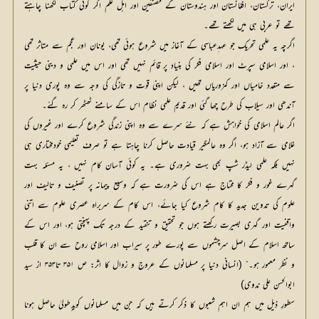
ایران، ترکستان، افغانستان اور ہندوستان کے مصنّفین اور اہل علم اگر کوئی کتاب لکھنا چاہتے
تھے تو عربی ہی میں لکھتے تھے۔
اگرچہ یہ علمی تحریک جو عہد ِعباسی کے آغاز میں شروع ہوئی تھی، یونان اور عجم سے متاثر تھی
، اور اسلامی سپرٹ اور اسلامی فکر کی بنیاد پر قائم نہیں تھی اور اس میں علمی و دینی حیثیت
سے متعدد خامیاں اور کمزوریاں تھیں ، لیکن اپنی قوت و تازگی کی وجہ سے وہ پوری دنیا پر
آندھی اور سیلاب کی طرح چھا گئی اور قدیم علمی نظام اس کے سامنے ٹھٹھر کر رہ گئے۔
اگر عالم اسلامی کی خواہش ہے کہ نئے سرے سے وہ اپنی زندگی شروع کرے اور غیروں کی
غلامی سے آزاد ہو، اگر وہ عالمگیر قیادت حاصل کرنا چاہتا ہے تو صرف تعلیمی خودمختاری ہی
نہیں بلکہ علمی لیڈر شپ بھی بہت ضروری ہے۔ یہ کوئی آسان کام نہیں ، یہ مسئلہ بہت
گہرے غور و فکر کا محتاج ہے اس کی ضرورت ہے کہ وسیع پیمانہ پر تصنیف و تالیف اور
علوم کی تدوین جدید کا کام شروع کیا جائے، اس کام کے سربراہ عصری علوم سے اتنی
واقفیت اور گہری بصیرت رکھتے ہوں جو تحقیق و تنقید کے درجہ تک پہنچتی ہو، اور اس کے
ساتھ اسلام کے اصل سرچشموں سے پورے طور پر سیراب اور اسلامی روح سے ان کا قلب
و نظر معمور ہو۔“ (انسانی دنیا پر مسلمانوں کے عروج و زوال کا اثر: ص ۳۵۱ تا۳۵۳ از سید
ابوالحسن علی ندوی)
سطورِ ذیل میں ہم ان اہم شعبوں کا ذکر کرتے ہیں کہ جن میں مسلمانوں کوید ِطولیٰ حاصل ہونا