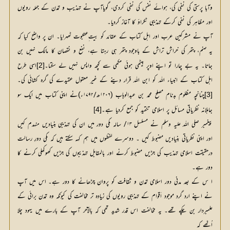
وآبا پرستی کی نفی کی، ہوائے نفس کی نفی کردی، گویاآپ نے تہذیب و تمدن کے جملہ رویوں 
اور مظاہر کی نفی کرکے تہذیبی ٹکراؤ کا آغاز کردیا۔
آپ نے مشرکین عرب اور اہل کتاب کے عقائد کو بیت ِعنکبوت ٹھہرایا۔ ان پر واضح کیا کہ
یہ صنم، پتھر کی خراش تراش کے باوجود پتھر ہی رہتا ہے، نفع و نقصان کا مالک نہیں بن
جاتا۔ یہ بے چارا تو اپنے اوپر بیٹھی ہوئی مکھی سے کچھ واپس نہیں لے سکتا۔
اسی طرح 
[2]
اہل کتاب کے انبیاء اللہ کو ابن اللہ قرار دینے کے غیر معقول عقیدے کی گرہ کشائی کی۔
چنانچہ مظلوم بدنام مصلح محمد بن عبدالوہاب (۱۲۰۶ھ/۱۷۹۲ء)نے اپنی کتاب میں ایک سو 
[3]
جاہلانہ نظریاتی مسائل پر اسلامی تنقید کو جمع کردیا ہے۔
[4]
پیغمبر صلی اللہ علیہ وسلم نے مسلسل ۱۳/ سالہ مکی دور میں ان کی تہذیبی بنیادیں منہدم کیں
اور اپنی نظریاتی بنیادیں مضبوط کیں ۔ دوسرے لفظوں میں ہم کہہ سکتے ہیں کہ مکی دورِ رسالت
درحقیقت اسلامی تہذیب کی جڑیں مضبوط کرنے اور بالمقابل تہذیبوں کی جڑیں کھوکھلی کرنے کا
دور ہے۔
ا س کے بعد مدنی دور اسلامی تمدن و ثقافت کو پروان چڑھانے کا دور ہے۔ اس میں آپ
نے اپنے ارد گرد موجود اَقوام کے تہذیبی رویوں کی زیادہ تر مخالفت کی کیونکہ وہ تمدن برائی کے
علمبردار بن چکے تھے۔ یہ مخالفت اس قدر شدید تھی کہ بالآخر آپ کے بارے میں یہود چلا
اُٹھے کہ