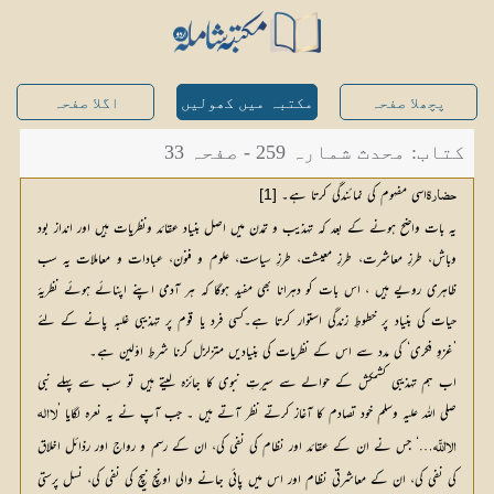
پچھلا صفحہ
مکتبہ میں کھولیں
اگلا صفحہ
کتاب: محدث شمارہ 259 - صفحہ 33
اسی مفہوم کی نمائندگی کرتا ہے۔ 
[1]
حضارة
یہ بات واضح ہونے کے بعد کہ تہذیب و تمدن میں اصل بنیاد عقائد ونظریات ہیں اور انداز بود
وباش، طرزِ معاشرت، طرزِ معیشت، طرزِ سیاست، علوم و فنون، عبادات و معاملات یہ سب
ظاہری رویے ہیں ، اس بات کو دہرانا بھی مفید ہوگا کہ ہر آدمی اپنے اپنائے ہوئے نظریہٴ
حیات کی بنیاد پر خطوطِ زندگی استوار کرتا ہے۔کسی فرد یا قوم پر تہذیبی غلبہ پانے کے لئے
’غزوِ فکری‘ کی مدد سے اس کے نظریات کی بنیادیں متزلزل کرنا شرطِ اوّلین ہے۔
اب ہم تہذیبی کشمکش کے حوالے سے سیرتِ نبوی کا جائزہ لیتے ہیں تو سب سے پہلے نبی
صلی اللہ علیہ وسلم خود تصادم کا آغاز کرتے نظر آتے ہیں ۔ جب آپ نے یہ نعرہ لگایا ’
…‘ جس نے ان کے عقائد اور نظام کی نفی کی، ان کے رسم و رواج اور رذائل اخلاق 
الا اللَّه
کی نفی کی، ان کے معاشرتی نظام اور اس میں پائی جانے والی اونچ نیچ کی نفی کی، نسل پرستی 