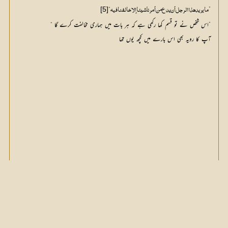
“
”
[5]
ما يريد هذا الرجل أن يدع من أمرنا شيئا إلاخالفنا فيه
”اس شخص نے تو قسم کھا رکھی ہے کہ ہر بات میں ہماری مخالفت کرے گا “
آپ کا رویہ بھی اس بارے میں کچھ یوں تھا