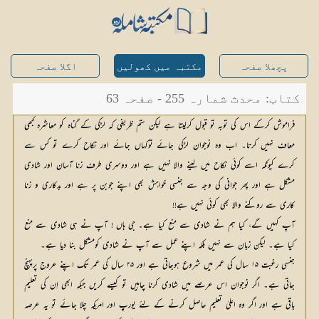
پچھلا صفحہ
مکتبہ میں کھولیں
اگلا صفحہ
کتاب: محدث شمارہ 255 - صفحہ 63
فراموش کرکے اس کی توبہ تو قبول کرلیتا ہے لیکن ستم ظریفی کہ لڑکی کے گناہ کو معاشرہ کبھی
معاف نہیں کرتا۔ اب وہ نوجوان لڑکی جائے توکہاں جائے اور نکاح کرے تو کس سے
کرے کیونکہ اسے کوئی نکاح میں لینے والا نہیں ہے اور دوسری طرف زنا آسان اور شادی
مشکل ہے اور پھر جوانی کی وجہ سے جنسی خواہش بھی اپنے جوبن پر ہے اور بدکاری و زنا
کاری سے روکنے والا بھی کوئی نہیں ہے!!
آپ کہیں گے، کیا ہم نے شادی سے منع کیا ہے۔ جی ہاں ! آپ نے ہی شادی سے منع
کیا ہے۔ لیکن زبان سے نہیں بلکہ اپنے عمل سے آپ نے شادی کومشکل بنا دیا ہے۔
جنسی رغبت ۱۵ سال کی عمر میں شروع ہوجاتی ہے اور ۲۵ سال کی عمر تک اپنے عروج پرپہنچ
جاتی ہے۔ اگر نوجوان اس عرصے میں شادی کرنا چاہیں تو کیسے کریں جبکہ ابھی اِن کی تعلیم
باقی ہے اور اگر وہ اعلیٰ تعلیم حاصل کرنے کے لئے یورپ اور امریکہ چلا جائے تو یہ عرصہ