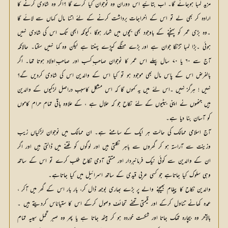
مزید لمبا ہوجائے گا۔ اب بتائیے اس دوران وہ نوجوان کیا کرے گا ؟اگر وہ شادی کرنے کا
ارادہ کر بھی لے تو اس کے اخراجات برداشت کرنے کے لئے اتنا مال کہاں سے لائے گا
۔وہ بڑی عمر کو پہنچنے کے باوجود بھی بچوں میں شمار ہوگا ،کیونکہ ابھی تک اس کی شادی نہیں
ہوئی ۔بڑا لمبا تڑنگا جوان ہے اور بڑے مہنگے کپڑے پہنتا ہے لیکن وہ کما نہیں سکتا۔ حالانکہ
آج سے ۶۰ یا ۷۰ سال پہلے اس عمر کا نوجوان صاحب ِکسب اور صاحب ِاولاد ہوتا تھا۔ اگر
بالفرض اس کے پاس مال بھی موجود ہو تو کیا اس کے والدین اس کی شادی کردیں گے؟
نہیں ! ہرگز نہیں ۔اس لئے میں یہ کہوں گا کہ اس مشکل کاسبب دراصل لڑکیوں کے والدین
ہیں جنھوں نے اپنی بیٹیوں کے لئے نکاح جو کہ حلال ہے ، کے علاوہ باقی تمام حرام کاموں
کو آسان بنا دیا ہے۔
آج اسلامی ممالک کی حالت ہر ایک کے سامنے ہے۔ ان ممالک میں نوجوان لڑکیاں زیب
وزینت سے آراستہ ہو کر گھروں سے باہر نکلتی ہیں اور لوگوں کو فتنے میں ڈالتی ہیں اور اگر
ان کے والدین سے کوئی نیک فرمانبردار اور متقی آدمی نکاح طلب کرے تو اس کے ساتھ
وہی سلوک کیا جاتاہے جو کسی عربی قیدی کے ساتھ اسرائیل میں کیا جاتاہے۔
والدین نکاح کا پیغام بھیجنے والے پر بڑے بھاری بوجھ ڈال کر، بار بار اس کے گھر میں آکر ،
عمدہ کھانے تناول کرکے اور قیمتی تحفے تحائف وصول کرکے اس کا ستیاناس کردیتے ہیں ۔
بالآخر وہ بیچارہ تھک جاتا اور شکست خوردہ ہو کر بیٹھ جاتا ہے یا پھر وہ صبر تحمل سییہ تمام