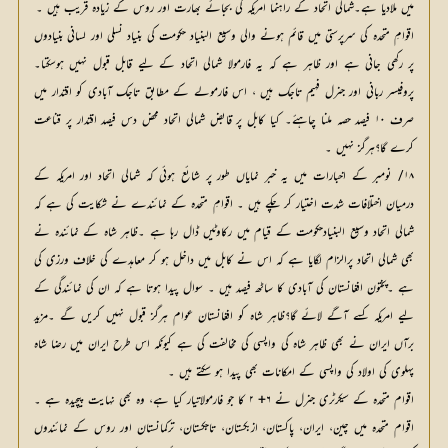
میں ملادیا ہے۔شمالی اتحاد کے راہنما امریکہ کی بجائے بھارت اور روس کے زیادہ قریب ہیں ۔
اقوامِ متحدہ کی سرپرستی میں قائم ہونے والی وسیع البنیاد حکومت کی بنیاد نسلی اور لسانی بنیادوں
پر رکھی جانی ہے اور ظاہر ہے کہ یہ فارمولا شمالی اتحاد کے لیے قابل قبول نہیں ہوسکتا۔
پروفیسر ربانی اور جنرل فہیم تاجک ہیں ، اس فارمولے کے مطابق تاجک آبادی کو اقتدار میں
صرف ۱۰ فیصد حصہ ملنا چاہئے۔ کیا کابل پر قابض شمالی اتحاد محض دس فیصد اقتدار پر قناعت
کرے گا؟ہرگز نہیں ۔
۱۸/ نومبر کے اخبارات میں یہ خبر نمایاں طور پر شائع ہوئی کہ شمالی اتحاد اور امریکہ کے
درمیان اختلافات شدت اختیار کر چکے ہیں ۔ اقوامِ متحدہ کے نمائندے نے شکایت کی ہے کہ
شمالی اتحاد وسیع البنیادحکومت کے قیام میں رکاوٹیں ڈال رہا ہے ۔ظاہر شاہ کے نمائندہ نے
بھی شمالی اتحاد پرالزام لگایا ہے کہ اس نے کابل میں داخل ہو کر معاہدے کی خلاف ورزی کی
ہے ۔پختون افغانستان کی آبادی کا ساٹھ فیصد ہیں ۔ سوال پیدا ہوتا ہے کہ ان کی نمائندگی کے
لیے امریکہ کسے آگے لائے گا؟ظاہر شاہ کو افغانستان عوام ہرگز قبول نہیں کریں گے ۔مزید
برآں ایران نے بھی ظاہر شاہ کی واپسی کی مخالفت کی ہے کیونکہ اس طرح ایران میں رضا شاہ
پہلوی کی اولاد کی واپسی کے امکانات بھی پیدا ہو سکتے ہیں ۔
اقوام متحدہ کے سیکرٹری جنرل نے ۶+ ۲ کا جو فارمولاتیار کیا ہے، وہ بھی نہایت پیچیدہ ہے ۔
اقوام متحدہ میں چین، ایران، پاکستان، ازبکستان، تاجکستان، ترکمانستان اور روس کے نمائندوں