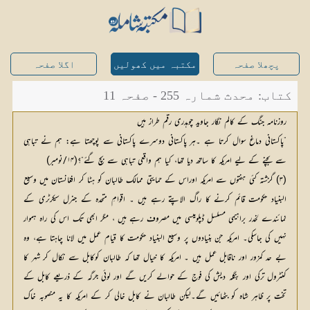
پچھلا صفحہ
مکتبہ میں کھولیں
اگلا صفحہ
کتاب: محدث شمارہ 255 - صفحہ 11
روزنامہ جنگ کے کالم نگار جاوید چوہدری رقم طراز ہیں
”پاکستانی دماغ سوال کرتا ہے ۔ہر پاکستانی دوسرے پاکستانی سے پوچھتا ہے: ہم نے تباہی
سے بچنے کے لیے امریکہ کا ساتھ دیا تھا، کیا ہم واقعی تباہی سے بچ گئے“؟(۱۴/نومبر)
(۳) گزشتہ کئی ہفتوں سے امریکہ اوراس کے حمایتی ممالک طالبان کو ہٹا کر افغانستان میں وسیع
البنیاد حکومت قائم کرنے کا راگ الاپتے رہے ہیں ۔ اقوامِ متحدہ کے جنرل سیکرٹری کے
نمائندے لخدر براہیمی مسلسل ڈپلومیسی میں مصروف رہے ہیں ، مگر ابھی تک اس کی راہ ہموار
نہیں کی جاسکی۔ امریکہ جن بنیادوں پر وسیع البنیاد حکومت کا قیام عمل میں لانا چاہتا ہے، وہ
بے حد کمزور اور ناقابل عمل ہیں ۔ امریکہ کا خیال تھا کہ طالبان کوکابل سے نکال کر شہر کا
کنٹرول ترکی اور بنگلہ دیش کی فوج کے حوالے کریں گے اور لوئی جرگہ کے ذریعے کابل کے
تخت پر ظاہر شاہ کو بٹھائیں گے۔لیکن طالبان نے کابل خالی کر کے امریکہ کا یہ منصوبہ خاک