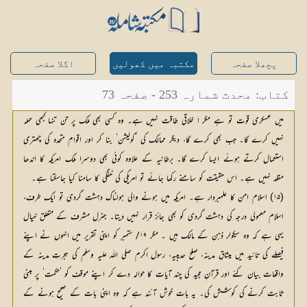
پچھلا صفحہ
مکتبہ میں کھولیں
اگلا صفحہ
کتاب: محدث شمارہ 253 - صفحہ 73
میں عسکری قوت تو ہے مگر ا خلاقی طاقت نہیں ہے۔ وہ کسی بھی ملک پر تن تنہا کبھی حملہ
نہیں کرے گا۔ جب بھی کرے گا، دیگر ممالک کی ’کولیشن‘ بنا کر اور اقوامِ متحدہ کی چھتری
استعمال کرتے ہوئے ایسا کرے گا۔ برطانیہ کے علاوہ کوئی بھی دوسرا ملک امریکہ کا اندھا
مقلد نہیں ہے۔ اس حقیقت کو سامنے رکھا جائے تو امریکی کی خفگی کا سامنا کیا جاسکتا ہے۔
(۱۵) اسلام امن کا علمبردار ہے۔ امریکہ میں ہونے والی ہولناک دہشت گردی تو ایک طرف،
اسلام معمولی درجہ کی دہشت گردی کو بھی جائز قرار نہیں دیتا۔ جنرل مشرف کے متعلق خیال
یہی ہے کہ وہ سیکولر ذہن کے مالک ہیں ۔ مگر ۱۹/ ستمبر کو اپنی تقریر میں انہوں نے اپنے
فیصلے کی تائید میں میثاقِ مدینہ، صلح حدیبیہ، رسول اکرم صلی اللہ علیہ وسلم کی ہجرتِ مدینہ کے
واقعات بیان کئے اور قرآنِ مجید کی چند آیات کا حوالہ دے کر اپنے موقف کو ’حکمت‘ پر مبنی
ثابت کرنے کی کوشش کی۔ یہ بات خوش آئند ہے کہ وہ اپنی بات کے صحیح ہونے کے