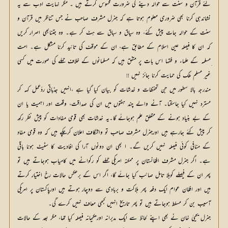
لئے قرآن و سنت سے حوالہ دینے کی ضرورت محسوس کرتے ہیں ۔ مگر نہایت ادب سے یہ
نشاندہی کرنا بھی ضروری معلوم ہوتا ہے کہ جنرل مشرف صاحب نے جس تناظر میں قرآن و
سنت کے حوالہ جات پیش کئے، وہ سیاق و سباق سے ہٹ کر ہے۔ وہ جتنابھی اصرار کریں
کہ ان کا فیصلہ عین اسلام کے مطابق ہے، ان کے موقف کی تائید کرنا مشکل ہے۔ امت
ِمسلمہ کے علماء و فقہا اس بات پر متفق ہیں کہ مسلمانوں کے خلاف حملے کی صورت میں کسی
غیر مسلم ملک کی حمایت کرنا جائز نہیں !!
مندرجہ بالا سطور میں جن تحفظات و خدشات کو بیان کیا گیا ہے ،انہیں جذباتی ردّعمل کہہ کر
مسترد نہیں کیا جاسکتا۔ آنے والے چند ہفتوں میں ان کی صداقت، وقعت اور اہمیت یا ان
کے بے بنیاد ہونے کے متعلق علم ہوجائے گا۔یہ خدشات بھی قومی مفادات کو پیش نظر رکھ
کر پیش کئے جارہے ہیں اورجنرل مشرف صاحب تو واشگاف اعلان کرچکے ہیں کہ وہ قومی مفاد
کے منافی کوئی فیصلہ نہیں کریں گے۔ ا بھی ان دونوں آرا کی افادیت کا سٹیٹ ہونا باقی
ہے۔ اگر جنرل مشرف افغانستان پر ممکنہ امریکی حملے کو رکوانے میں کامیاب ہوجاتے ہیں تو
پھر ان کے فیصلے کوبلا تامل صائب کیا جائے گا، اگر اس کے برعکس حالات رخ اختیار کرتے
ہیں اور افغان عوام ایک دفعہ پھر ہلاکت و بربادی سے دوچار ہوتے ہیں اورپاکستان پر امریکی
آسیب بن کر مسلط ہوجاتے ہیں تو پھر تاریخ انہیں کبھی معاف نہیں کرے گی۔
جنرل یحییٰ خان نے بھی اپنے لحاظ سے ایک مدبرانہ اورحکیمانہ فیصلہ کیا تھا، مگر بعد کے حالات