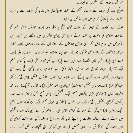
۴۔ فضائی حدود کے استعمال کی اجازت
امریکی صدر کی طرف سے والہانہ تشکر کے اظہار اورپاکستانی وزیرخارجہ کی طرف سے پراسرار
سکوت نے پاکستانی عوام میں شدید ردّعمل پیدا کیا۔
امریکہ سے تعاون کے فیصلہ کے خلاف قومی سطح پر پہلی دفعہ بھرپور مخالفت ۱۶/ ستمبر کو
جماعت اسلامی کی دعوت پر منعقد ہونے والی آل پارٹیز کانفرنس میں دیکھنے میں آئی۔ اس
کانفرنس میں تمام قابل ذکر دینی ومذہبی جماعتوں کے راہنماؤں کے علاوہ درجنوں بظاہر سیکولر
سیاسی جماعتوں کے راہنما بھی شریک ہوئے۔ ان میں نوابزادہ نصراللہ خان، اسفند یار ولی (صدر
اے این پی)، اجمل خان خٹک( صدر این اے پی)، سید کبیرعلی واسطی (صدر پاکستان مسلم
لیگ،قاسم)، سردار فاروق احمد لغاری، اعجاز الحق، سید فخرامام، جاوید ہاشمی، فتح یاب علی
خان(صدر پاکستان مزدور کسان پارٹی)، سید ضیاعباس( جنرل سیکرٹری نیشنل پیپلزپارٹی)، ڈاکٹر
عبدالحئ بلوچ (صدربلوچستان نیشنل موومنٹ) حمیدالدین احمد مشرقی (قائد خاکسار تحریک)، رانا محمد
اشرف خان (سیکرٹری جنرل پاکستان مسلم لیگ فنکشنل)، یونس مسیح بھٹی (سینئر نائب صدر
پاکستان کرسچین نیشنل پارٹی)، ملک حیدر عثمان (سیکرٹری جنرل مسلم لیگ ،جونیجو)، جنرل اسلم
بیگ، جنرل (ر) حمیدگل کے اسمائے گرامی شامل ہیں ۔ کانفرنس نے نیویارک اور واشنگٹن
میں ہونے والے المناک واقعات پر اپنے شدید دکھ اور رنج کا اظہار کیا اوردہشت گردی کی
شدید مذمت کی۔ کانفرنس نے اپنی مفصل قرارداد میں کہا کہ اپنی تحقیقات مکمل کرنے سے