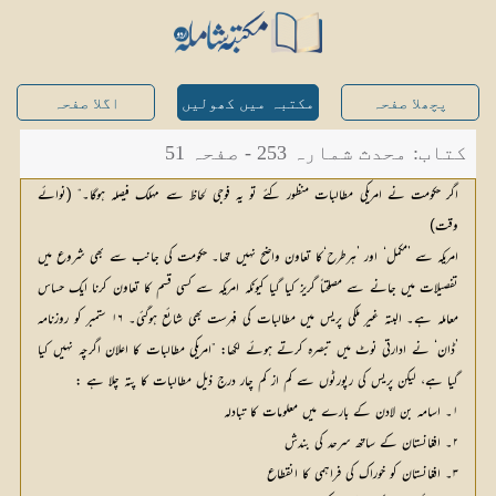
پچھلا صفحہ
مکتبہ میں کھولیں
اگلا صفحہ
کتاب: محدث شمارہ 253 - صفحہ 51
اگر حکومت نے امریکی مطالبات منظور کئے تو یہ فوجی لحاظ سے مہلک فیصلہ ہوگا۔“ (نوائے
وقت)
امریکہ سے ’مکمل‘ اور ’ہرطرح‘کا تعاون واضح نہیں تھا۔ حکومت کی جانب سے بھی شروع میں
تفصیلات میں جانے سے مصلحتاً گریز کیا گیا کیونکہ امریکہ سے کسی قسم کا تعاون کرنا ایک حساس
معاملہ ہے۔ البتہ غیر ملکی پریس میں مطالبات کی فہرست بھی شائع ہوگئی۔ ۱۶ ستمبر کو روزنامہ
’ڈان‘ نے ادارتی نوٹ میں تبصرہ کرتے ہوئے لکھا: ”امریکی مطالبات کا اعلان اگرچہ نہیں کیا
گیا ہے، لیکن پریس کی رپورٹوں سے کم از کم چار درج ذیل مطالبات کا پتہ چلا ہے :
۱۔ اسامہ بن لادن کے بارے میں معلومات کا تبادلہ
۲۔ افغانستان کے ساتھ سرحد کی بندش
۳۔ افغانستان کو خوراک کی فراہمی کا انقطاع