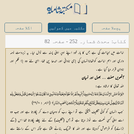
پچھلا صفحہ
مکتبہ میں کھولیں
اگلا صفحہ
کتاب: محدث شمارہ 252 - صفحہ 82
امانت میں خیانت کی ہے جس کا بار خود اپنے اوپر اپنی پسند سے ڈال لیا۔ یہ زبردست ذمہ
داری اور اہم امانت کواٹھاناانسان کی بڑی نادانی اور اندھا پن تھا، اسی لئے وہ بڑا ظلم اور
نادان قرار دیا گیا ہے۔
آٹھویں صفت … بھول اور نسیان
اللہ تعالیٰ کا ارشاد ہے:
﴿وَإذَا مَسَّ الاِنْسَانَ ضُرٌّ دَعَا رَبَّه مَنِيِبْاً إلَيِهِ ثُمَّ إذَا خَوَّلَه نِعْمَةً مِّنْهُ نَسِیَ مَا کَانَ يَدْعُوْا إلَيْه مِنْ قَبْلُ وَجَعَلَ لِلّٰهِ
 (الزمر : ۳۹/۸)
أنْدَادًا لِّيُضِلَّ عَنْ سَبِيْلِهِ قُلْ تَمَتَّعْ بِکُفْرِکَ قَلِيْلًا إنَّکَ مِنْ أصْحٰبِ النَّارِ﴾
”جب انسان کو کوئی تکلیف پہنچتی ہے تو اپنے ربّ کو دھیان دے کر پکارتا ہے اور جب وہ
اسے اپنی کسی نعمت سے نواز دیتا ہے تو جس (تکلیف) کے لئے پہلے پکارتا تھا اس (کے
اِزالے) کو فراموش کردیتا ہے اور اللہ کا شریک بنانے لگتا ہے تاکہ اس کے راستے سے