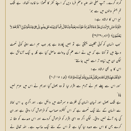
گمراہ کرے۔ آپ صلی اللہ علیہ وسلم فرما دیں کہ اپنے کفر کا تھوڑا سا فائدہ اُٹھالو، بے شک
تم جہنم والوں میں سے ہو“
نیز اس کا ارشاد ہے:
﴿فَإذَا مَسَّ الاِنْسَانَ ضُرٌّ دَعَانَا ثُمَّ إذَا خَوَّلْنٰه نِعْمَةً مِّنَّا قَالَ إنَّمآ أوْتِيْتُه عَلٰی عِلْمٍ بَلْ هِیَ فِتْنَةٌ وَلٰکِنَّ أکْثَرَهُمْ لاَ
 (الزمر:۳۹/۴۹)
يَعْلَمُوْنَ﴾
”جب انسان کو کوئی تکلیف پہنچتی ہے تو ہمیں پکارتا ہے پھر جب ہم اسے اپنی کوئی نعمت
دیتے ہیں تو کہتا ہے کہ میں نے اسے علم کی بدولت حاصل کیا ہے بلکہ یہ ایک آزمائش ہے
لیکن ان میں زیادہ تر اسے نہیں جانتے“
اس کا یہ بھی ارشاد ہے:
 (طہٰ: ۲۰/۱۱۵)
﴿وَلَقَدْ عَهِدْنَا إلٰی اٰدَمَ مِنْ قَبْلُ فَنَسِیَ وَلَمْ نَجِدْ لَه عَزْمًا﴾
”اور اس سے پہلے ہم نے آدم سے اقرار لیا تو وہ بھول گیا اورہم نے اس میں عزم نہیں
پایا“
بے شک بھول اور نسیان انسان کی فطرت و سرشت میں داخل ہے۔ اور اگرچہ یہ اس لحاظ
سے انسان کے لئے ایک نعمت ہے کہ اس کیفکرو مصائب کو فراموش کرا دیتی ہے اور ان
کی یاد آنے نہیں دیتی۔ لیکن اگر وہ اسی اِقرار کو فراموش کردے اور اس وعدے کو وفا نہ
کرے جس کا اس سے وعدہ لیا گیا ہے تو اس کے لئے ایک عذاب ہے۔ اللہ تعالیٰ نے