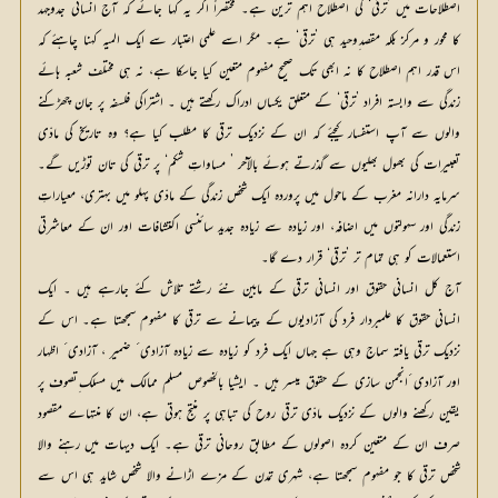
اصطلاحات میں ’ترقی‘ کی اصطلاح اہم ترین ہے۔ مختصراً اگر یہ کہا جائے کہ آج انسانی جدوجہد
کا محور و مرکز بلکہ مقصد ِوحید ہی ’ترقی‘ ہے۔ مگر اسے علمی اعتبار سے ایک المیہ کہنا چاہئے کہ
اس قدر اہم اصطلاح کا نہ ابھی تک صحیح مفہوم متعین کیا جاسکا ہے، نہ ہی مختلف شعبہ ہائے
زندگی سے وابستہ افراد ’ترقی‘ کے متعلق یکساں ادراک رکھتے ہیں ۔ اشتراکی فلسفہ پر جان چھڑکنے
والوں سے آپ استفسار کیجئے کہ ان کے نزدیک ترقی کا مطلب کیا ہے؟ وہ تاریخ کی مادّی
تعبیرات کی بھول بھلیوں سے گذرتے ہوئے بالآخر ’ مساواتِ شکم‘ پر ترقی کی تان توڑیں گے۔
سرمایہ دارانہ مغرب کے ماحول میں پروردہ ایک شخص زندگی کے مادّی پہلو میں بہتری، معیاراتِ
زندگی اور سہولتوں میں اضافہ، اور زیادہ سے زیادہ جدید سائنسی اکتشافات اور ان کے معاشرتی
استعمالات کو ہی تمام تر ’ترقی‘ قرار دے گا۔
آج کل انسانی حقوق اور انسانی ترقی کے مابین نئے رشتے تلاش کئے جارہے ہیں ۔ ایک
انسانی حقوق کا علمبردار فرد کی آزادیوں کے پیمانے سے ترقی کا مفہوم سمجھتا ہے۔ اس کے
نزدیک ترقی یافتہ سماج وہی ہے جہاں ایک فرد کو زیادہ سے زیادہ آزادی ٴ ضمیر ، آزادی ٴ اظہار
اور آزادی ٴانجمن سازی کے حقوق میسر ہیں ۔ ایشیا بالخصوص مسلم ممالک میں مسلک ِتصوف پر
یقین رکھنے والوں کے نزدیک مادّی ترقی روح کی تباہی پر منتج ہوتی ہے، ان کا منتہاے مقصود
صرف ان کے متعین کردہ اصولوں کے مطابق روحانی ترقی ہے۔ ایک دیہات میں رہنے والا
شخص ترقی کا جو مفہوم سمجھتا ہے، شہری تمدن کے مزے اڑانے والا شخص شاید ہی اس سے