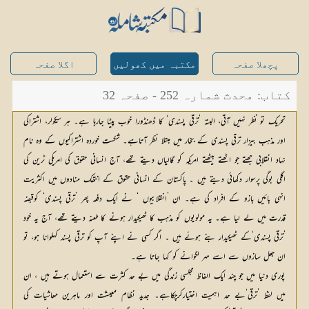
پچھلا صفحہ
مکتبہ میں کھولیں
اگلا صفحہ
کتاب: محدث شمارہ 252 - صفحہ 32
تحریک تو نظر نہیں آتی، البتہ ’ترقی پسندی‘ کا ڈھنڈورا خوب پیٹا جارہا ہے۔ ہر سیکولر، اشتراکی
اور مذہب بیزار ترقی پسندی کے بخار میں مبتلا نظر آتاہے۔ شکست خوردہ اشتراکیوں کے وہ نام
نہاد انقلابی جھتے جو اٹھتے بیٹھتے امریکہ کو گالیاں دیتے تھے، آج انسانی حقوق کی امریکی ٹرین کی
اگلی بوگی پرسوار دکھائی دیتے ہیں ۔ پاکستان کے انسانی حقوق کے انتھک منادوں میں اکثریت
انہی بائیں بازو کے افراد کی ہے۔ ان ’انقلابیوں ‘ نے ایک دفعہ پھر ’ترقی پسندی‘ کوقبضہ
قدرت میں لے لیا ہے۔ یہ مولویوں کو مذہب کا ٹھیکیدار ہونے کا طعنہ دیتے تھے، آج یہ خود
’ترقی پسندی‘کے ٹھیکیدار بنے ہوئے ہیں ۔ اگر کسی نے اپنے آپ کو ترقی پسند کہلوانا ہو، تو
ان جعل سازوں سے اسے مہر لگوانے کو کہا جاتا ہے۔
پوری دنیا میں جو چند ایک الفاظ مجلسی زندگی میں بے حد کثرت سے استعمال ہوتے ہیں ، ان
میں لفظ ’ترقی‘بے حد اہمیت اختیارکرچکاہے۔ جدید نظام معیشت اور ماہرین معاشیات کی