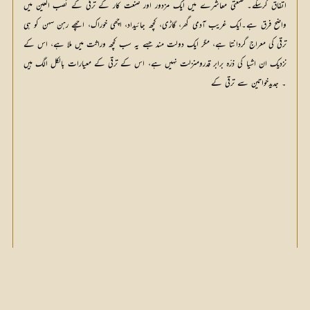
اتفاق کرسکے۔ صنعتی معاشرے میں ایک مزدور اور صنعت کار کے ترقی کے نصب العین میں
واضح فرق ہے۔ایک غریب آدمی گھر، گاڑی، کچھ جائیداد، اچھی خوراک، اچھے رہن سہن کو ہی
ترقی کی معراج گردانتا ہے، مگر ایک دولت مند جسے یہ سب کچھ وراثت میں ملا ہے، اس کے
نزدیک ان اشیا کی ذرّہ برابر قدرومنزلت نہیں ہے، اس کے ترقی کے معیارات بالکل الگ ہیں
۔ جدیدخواتین سے ترقی کے