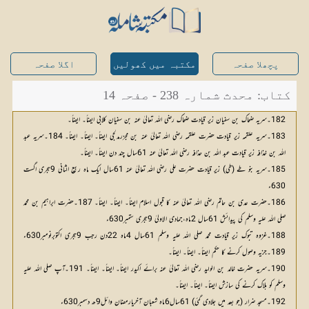
پچھلا صفحہ
مکتبہ میں کھولیں
اگلا صفحہ
کتاب: محدث شمارہ 238 - صفحہ 14
182۔سریہ ضحاک بن سفیان زیر قیادت ضحاک رضی اللہ تعالیٰ عنہ بن سفیان کلابی ایضاً۔ ایضاً۔
183۔سریہ علقمہ زیر قیادت حضرت علقمہ رضی اللہ تعالیٰ عنہ بن مجزرمدلجی ایضاً۔ ایضاً۔ ایضاً۔ 184۔سریہ عبد
اللہ بن خذافہ زیر قیادت عبد اللہ بن حذافہ رضی اللہ تعالیٰ عنہ 61سال چند دن ایضاً۔ ایضاً۔
185۔سریہ بنو طے (طی) زیر قیادت حضرت علی رضی اللہ تعالیٰ عنہ 61سال ایک ماہ ربیع الثانی 9ہجری اگست
630ء
186۔حضرت عدی بن حاتم رضی اللہ تعالیٰ عنہ کا قبول اسلام ایضاً۔ ایضاً۔ ایضاً۔ 187۔حضرت ابراہیم بن محمد
صلی اللہ علیہ وسلم کی پیدائش 61سال 2ماہ،جمادی الاولیٰ 9ہجری ستمبر630ء
188۔غزوہ تبوک زیر قیادت محمد صلی اللہ علیہ وسلم 61سال 4ماہ 22دن رجب 9ہجری اکتوبرنومبر630ء
189۔جزیہ وصول کرنے کا حکم ایضاً۔ ایضاً۔ ایضاً۔
190۔سریہ حضرت خالد بن الولید رضی اللہ تعالیٰ عنہ برائے اکیدر ایضاً۔ ایضاً۔ ایضاً۔ 191۔آپ صلی اللہ علیہ
وسلم کو ہلاک کرنے کی سازش ایضاً۔ ایضاً۔ ایضاً۔
192۔مسجد ضرار (جو بعد میں جلادی گئی) 61سال6ماہ شعبان آخریارمضان وائل9ھ دسمبر630ء