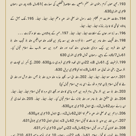
193۔تین صحابہ کرام رضوان اللہ عنہم اجمعین سے مقاطعہ(متخلفین کی معذرت )61سال 6ماہ چند دن رمضان
9ہجری جنوری630ء
194۔وفات حضرت ام کلثوم بنت رسول اللہ صلی اللہ علیہ وسلم ایضاً۔ ایضاً۔ ایضاً۔ 195۔ملک حبش کے
بادشاہ نجاشی کا غائبانہ جنازہ ایضاً۔ ایضاً۔ ایضاً۔
196۔حد زنا اور لعان کے احکامات ایضاً۔ ایضاً۔ ایضاً۔ 197۔حمیر کے بادشاہوں سے خط و کتابت ۔۔۔
198۔وفد ثقیف ،وفد عامر بن صعصعہ ،بنو فزارہ وفد بن سعد ہذیم بن قضاعہ وفد عبدالقیس وفد بنو تجیب ،وفد بنو
حنیفہ وفد فردہ بن سیک مرادی وفدہمدان ،وفد کندہ اور وفد عمرو بن معد یکرب نے اسلام قبول کیا۔
61سال6/7ماہ کے مابین ،رمضان شوال 9ہجری جنوری 630
199۔فرضیت حج۔61سال 8ماہ 22دن ذی قعدہ 9ہجری فروری،مارچ630ء 200۔حج اکبر زیر قیادت ابو
بکر صدیق رضی اللہ تعالیٰ عنہ 61سال9ماہ ذوالحجہ9ہجری اپریل 630ء
201۔حرمت سود ایضاً۔ ایضاً۔ ایضاً۔ 202۔وفد بنی اسد ،قبیلہ عذرہ وفد مزینہ وفد بنو عبس ،وفد جرش اور وفد بنی
طے کا قبول اسلام (ان تمام و فود نے اسی ماہ میں اسلام قبول کیا)
203۔وفد بنو سعد بن بکر عامل روم فردہ بن عمرو جذامی کا وفد اور قبیلہ ذی مرہ کا قبول اسلام ایضاً۔ ایضاً۔ ایضاً۔
204۔وفد بنی مشفق وفد بنو عامر اور وفد بنوازد نے اسلام قبول کیا۔ ایضاً۔ ایضاً۔ ایضاً۔ 205۔وفد نصاریٰ نجر
ان برائے مباہلہ62سال2ماہ ربیع الاول 10ہجری جون630ء
206۔ابراہم بن محمد صلی اللہ علیہ وسلم کا انتقال62سال2ماہ ربیع الاول 10ہجری جون630ء
207۔سریہ خالد بن ولید بنو حارث کا قبول اسلام 62سال 3ماہ جمادی الاولیٰ 10ہجری جولائی631ء
208۔وفد خولان کی آمد اور قبول اسلام62سال5ماہ 22دن شعبان 10ہجری نومبر631ء
209۔وفد غسان کا قبول اسلام 61سال 6ماہ 22دن رمضان 10 ہجری نومبر،دسمبر631، 210۔سریہ