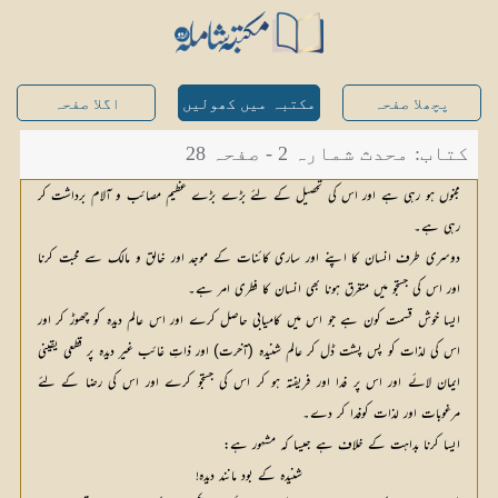
پچھلا صفحہ
مکتبہ میں کھولیں
اگلا صفحہ
کتاب: محدث شمارہ 2 - صفحہ 28
مجنوں ہو رہی ہے اور اس کی تحصیل کے لئے بڑے بڑے عظیم مصائب و آلام برداشت کر
رہی ہے۔
دوسری طرف انسان کا اپنے اور ساری کائنات کے موجد اور خالق و مالک سے محبت کرنا
اور اس کی جستجو میں متغرق ہونا بھی انسان کا فطری امر ہے۔
ایسا خوش قسمت کون ہے جو اس میں کامیابی حاصل کرے اور اس عالم دیدہ کو چھوڑ کر اور
اس کی لذات کو پس پشت ڈل کر عالم شنیدہ (آخرت) اور ذاتِ غائب غیر دیدہ پر قطعی یقینی
ایمان لائے اور اس پر فدا اور فریفتہ ہو کر اس کی جستجو کرے اور اس کی رضا کے لئے
مرغوبات اور لذات کوفدا کر دے۔
ایسا کرنا بداہت کے خلاف ہے جیسا کہ مشہور ہے:
شنیدہ کے بود مانند دیدہ!