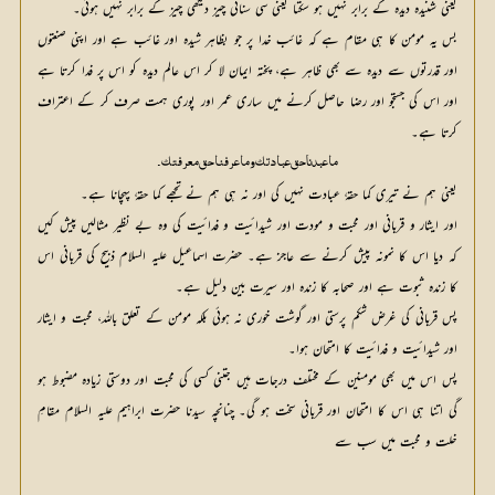
یعنی شنیدہ دیدہ کے برابر نہیں ہو سکتا یعنی سی سنائی چیز دیکھی چیز کے برابر نہیں ہوتی۔
بس یہ مومن کا ہی مقام ہے کہ غائب خدا پر جو بظاہر شیدہ اور غائب ہے اور اپنی صنعتوں
اور قدرتوں سے دیدہ سے بھی ظاہر ہے، پختہ ایمان لا کر اس عالم دیدہ کو اس پر فدا کرتا ہے
اور اس کی جستجو اور رضا حاصل کرنے میں ساری عمر اور پوری ہمت صرف کر کے اعتراف
کرتا ہے۔
ما عبدنا حق عبادتک وما عرفنا حق معرفتک۔
یعنی ہم نے تیری کما حقہٗ عبادت نہیں کی اور نہ ہی ہم نے تجھے کما حقہٗ پہچانا ہے۔
اور ایثار و قربانی اور محبت و مودت اور شیدائیت و فدائیت کی وہ بے نظیر مثالیں پیش کیں
کہ دیا اس کا نمونہ پیش کرنے سے عاجز ہے۔ حضرت اسماعیل علیہ السلام ذبیح کی قربانی اس
کا زندہ ثبوت ہے اور صحابہ کا زندہ اور سیرت بین دلیل ہے۔
پس قربانی کی غرض شکم پرستی اور گوشت خوری نہ ہوئی بلکہ مومن کے تعلق باللہ، محبت و ایثار
اور شیدائیت و فدائیت کا امتحان ہوا۔
پس اس میں بھی مومنین کے مختلف درجات ہیں جتنی کسی کی محبت اور دوستی زیادہ مضبوط ہو
گی اتنا ہی اس کا امتحان اور قربانی سخت ہو گی۔ چنانچہ سیدنا حضرت ابراہیم علیہ السلام مقامِ
خلت و محبت میں سب سے