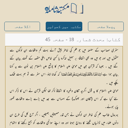
پچھلا صفحہ
مکتبہ میں کھولیں
اگلا صفحہ
کتاب: محدث شمارہ 18 - صفحہ 45
سفری مصائب کے سلسلہ میں جو علم کی خاطر پیش آئے بہت کم واقعات ان لوگوں سے
منقول ہیں اور جو ہیں وہ بھی اتفاقًا، بر سبیل تذکرہ یا کسی خاص اعلیٰ مقصد کے تحت بیان کئے
گئے ہیں ۔ جیسا کہ قرآن مجید میں موسیٰ علیہ السلام کا یوشع علیہ السلام بن نون سے یہ کہنا
بیان ہوا ہے،
 کہ کھانا لاؤ، اس سفر سے تو ہم بہت تھک 
 اٰتِنَا غَدَآءنَا لَقَدْ لَقِيْنَا مِنْ سَفَرِنَا ھٰذَا نَصَبًا
چکے ہیں ۔ 
موسیٰ علیہ السلام کا یہ قول اگرچہ تکان وغیرہ کا اتفاقاً ذکر تھا لیکن قرآن نے اس کا ذِکر اس
لئے کیا ہے کہ اس (تکان اور بھوک) کے احساس سے بعد میں بڑے بڑے واقعات ظہور
پذیر ہوئے۔
بہرحال طالب علم کی خاطر ان لوگوں نے جس قدر مصیبتیں جھیلیں ، اگر آج کل کی طرح ان
دنوں علماء میں ڈائریاں لکھنے کا رواج ہوتا اور وہ اپنے سوانحی واقعات کو جمع رکھنے کا اہتمام