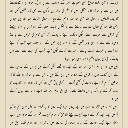
فرماتے تو آج یقیناً تاریخ انہی صعوباتِ سفر کے ابواب سے پُر ہوتی۔ تاہم جو واقعات ملتے
ہیں ان سے یہ اندازہ لگانا مشکل نہیں کہ علم کی خاطر ان لوگوں نے کس قدر محنتیں کیں اور
تکالیف اُٹھائیں ۔ رسول اللہ صلی اللہ علیہ وسلم کے چچا زاد بھائی حضرت عبد اللہ بن عباس
رضی اللہ عنہ کی مثال ہمارے سامنے ہے جو گھنٹوں بڑے صحابہ کے دروازوں پر مسئلہ پوچھنے
کی غرض سے کھڑے رہتے، لیکن دستک دیتے نہ بلاتے، کہ کسی کام کی غرض سے یا نماز
وغیرہ کے لئے خود ہی باہر نکلیں گے تو مسئلہ پوچھ لیں گے اور صحابہ جب آپ کو اپنے
دروازے پر کھڑے ہوئے پاتے و معذرت کرتے لیکن آپؓ ثواب کی نیت سے اسے ٹال
جاتے۔ (جامع بیان العلم وفضلہ لابن عبد البّر)
ذیل میں ہم ابو اتم رازی رحمہ اللہ کے ایک دو قصے نقل کرتے ہیں جو ان کے صاحبزادے
نے اپنی کتاب جرح و تعدیل کے مقدمہ میں رج کئے ہیں ۔ جن سے یہ اندازہ ہو سکے گا کہ
محدثین کرام کو اپنے رحلات کی کتنی قیمت ادا کرنی پڑتی تھی اور کس قدر شدائد اور تکالیف کا
سامنا کر کے یہ لوگ پروان چڑھتے تھے۔ ابن ابی حاتم رحمہ اللہ اپنے والد سے بیان کرتے
ہیں :
’’میں ۲۱۴ھ میں آٹھ ماہ بصرہ میں رہا۔ یہاں میرا ایک سال کا پروگرام تھا لیکن خرچ ختم ہو گیا
تو میں ایک ایک کر کے اپنے کپڑے بیچنے لگا حتیٰ کہ تمام کپڑے ختم ہو گئے تاہم میں حسبِ
دستور اپنے ایک دوست کے ساتھ اساتذہ کی خدمت میں حاضر ہوا اور شام تک سبق میں