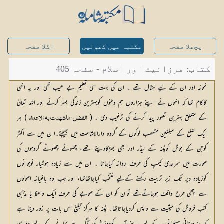
پچھلا صفحہ
مکتبہ میں کھولیں
اگلا صفحہ
کتاب: مرزائیت اور اسلام - صفحہ 405
نمونہ اور ان کے لیے مثال تھے ۔ ان کی بہت سی تعلیم بے عیب تھی اور یہ انہی
کاکام تھا کہ انہوں نے اپنے ہزاروں ہم وطنوں کوبہترین زندگی بسر کرنے اور اللہ تعالیٰ
کے متعلق بہترین تصور پیدا کرنے کی ترغیب دی ۔ (
 ) ہر 
الفضل ‘ ماشھدت به الاعداء
ایک ضلع کے مبلغین متعصب لوگوں کے گروہ دارالاشاعت میں بھیجتے۔ا ن میں سے اکثر 
کوجن کے جوش کوپٹنہ کے لیڈر اور بھی بھڑکادیتے تھے، چھوٹے چھوٹے گروہوں کی 
صورت میں سرحدی کیمپ کی طرف روانہ کیاجاتا ۔ ان میں سے زیادہ ہوشیار نوجوانوں 
کوزیادہ دیر تک زیر تربیت رکھنے کےلیے منتخب کیاجاتھاتھا، اور جب وہ باغیانہ اصولوں 
سے اچھی طرح واقف ہوجاتےتھے توان کو ان کے صوبے کی طرف ایک واعظ یا مذہبی 
کتب فروش کی حیثیت سے واپس کردیاجاتاتھا۔ پٹنہ کا مرکز تبلیغ اس بات پر زور دیتا ہے 