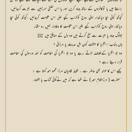
کہ ہندوستانی مسلمانوں کےلیے اپنے آپ کودوزخ کی آگ سے بچانے کے لیے دو ہی 
راستے ہیں یا توکافروں کے ساتھ جہاد کریں اور یا اس لعنتی سرزمین سے ہجرت کرجائیں، 
کیونکہ کوئی سچا دیانتدار اپنی روح کوخراب کیے بغیر اس حکومت کرجائیں ،کیونکہ کوئی سچا 
دیانتار اپنی روح کوخراب کیے بغیر اس حکومت کا وفادار نہیں رہ سکتا۔ 
جولوگ جہاد یا ہجرت سے منع کرتے ہیں وہ دل کے منافق ہیں “
[1]
ہاں جناب ! انگریز کا ایجنٹ کون اہل حدیث یا مرزائی ؟
وہ جو انگریز کےخلاف لڑتے رہے یا وہ جو انگریز کی اطاعت کو اللہ ورسول کی اطاعت
قرار دیتے رہے ؟
لیجیے اس کا حوالہ بھی حاضر ہے ۔ خلیفہ قادیان مرزا محمود احمد کہتا ہے :
” حضرت ( مرزاغلام احمد ) نے لکھا ہے کہ میں نےکوئی کتاب یا اشتہار