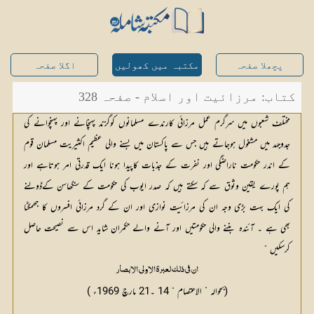
پچھلا صفحہ
مکتبہ میں کھولیں
اگلا صفحہ
کتاب: مرزائیت اور اسلام - صفحہ 328
مختلف شعبوں میں سرگرم عمل مرزائی کارندے مسلمانوں کوگزند پہنچانے اور پہنچوانے کی
جدوجہد میں مشغول ہوجاتے ہیں جس سے پاکستان میں بسنے والی عظیم اکثیریت مسلمان قوم
کے اندر حکومت ناراضگی اور نفرت کے جذبات کاپیدا ہونا ایک قدرتی امر ہوتاہے اور
ہم پورے یقین وثوق سے کہ سکتے ہیں کہ صدر ایوب کی حکومت کے سنگھاسن کےڈولنے
کی ایک بہت بڑی وجہ ان کی مرزائیت نوازی اور ان کے گرد مرزائی افسروں کا جھمگٹا
بھی ہے ۔ آئندہ بننے والی حکومتیں اور آنے والے حکمران شاید اس سے نصیحت حاصل
کرسکیں “
ان فی ذلک لعبرۃ الاولی الابصار
(بحوالہ ” الاعتصام “ 14 ۔21 مارچ 1969ء )