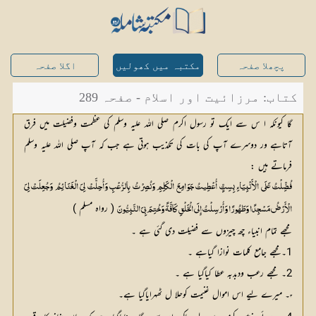
پچھلا صفحہ
مکتبہ میں کھولیں
اگلا صفحہ
کتاب: مرزائیت اور اسلام - صفحہ 289
گا کیونکہ ا س سے ایک تو رسول اکرم صلی اللہ علیہ وسلم کی عظمت وفضیلت میں فرق
آتاہے ور دوسرے آپ کی بات کی تکذیب ہوتی ہے جب کہ آپ صلی اللہ علیہ وسلم
فرماتے ہیں :
فُضِّلْتُ عَلَى الْأَنْبِيَاءِ بِسِتٍّ أُعْطِيتُ جَوَامِعَ الْكَلِمِ وَنُصِرْتُ بِالرُّعْبِ وَأُحِلَّتْ لِيَ الْغَنَائِمُ وَجُعِلَتْ لِيَ
 ( رواہ مسلم ) 
الْأَرْضُ مَسْجِدًا وَطَهُورًا وَأُرْسِلْتُ إِلَى الْخَلْقِ كَافَّةً وَخُتِمَ بِيَ النَّبِيُّونَ
مجھے تمام انبیاء چھ چیزوں سے فضیلت دی گئی ہے ۔
1۔مجھے جامع کلمات نوازا گیاہے ۔
2۔ مجھے رعب ودبدبہ عطا کیاگیا ہے ۔
۔ میرے لیے اس اموال غنیمت کوحلا ل ٹھہرایاگیا ہے۔ 
3