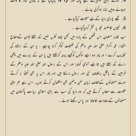
4۔ روئے زمین کومیرے لیے پاک اور سجدہ گاہ بنایاگیا ہے کہ جہاں نماز کا وقت
ہوجائے،وہیں نماز اداکرلی جائے ۔
5۔ مجھے پوری دنیا کےلیے مبعوث کیاگیاہے ۔
6۔ نبیوں کاسلسلہ مجھ پر ختم کردیاگیاہے ۔
اب ظاہر مسلمان اس شخص کے بارہ میں کبھی اچھا نظریہ نہیں رکھ سکتے جوان کےمطاع
مقتداء محمد اکرم صلی اللہ علیہ وسلم کی فضیلت کوکم کرنا چاہیے ، یا ان کے ارشاد کی
تکذیب کرے ا ور پھر وہ ایسے لوگوں کوکیسے پسند کرسکتے ہیں یا ان کے بارے میں اچھی
رائے رکھ سکتے ہیں جوایسے آدمی کوخدا اور اس کے رسول اللہ صلی اللہ علیہ وسلم کے
فرامین کے بالکل برخلاف نبی اور رسول مانتے ہیں اور پھر اس پر بھی اکتفا نہ کرتے
ہوئے مسلمانوں کےخلاف زبان لعن وطعن بھی استعمال کرتے ہوں۔ اس لیے ہم اپنی
حکومت سے مطالبہ کرتے ہیں کہ وہ دنیا کی سب سے بڑی اسلامی ریاست پاکستان میں
مسلمانوں کےمفادات کالحاظ اور پاس رکھتے ہوئے ۔