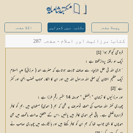
پچھلا صفحہ
مکتبہ میں کھولیں
اگلا صفحہ
کتاب: مرزائیت اور اسلام - صفحہ 287
فروعی کیونکر ہوا“
[1]
ایک او رفتنہ پردازلکھتا ہے :
” جری اللہ فی حلل الانبیاء سے صاف ثابت ہوتاہے کہ حضرت احمد ( مرزائی) علیہ السلام
ایک عظیم الشان نبی صلی اللہ ورسول اللہ ہیں اور ان کا انکار موجب غضب الٰہی اور کفر
ہے “
[2]
اور مرزائیوں کا ترجمان " الفضل " مورضہ 14 ستمبر رقم طرزا ہے :
چوہدری ظفر اللہ صاحب کی بحث توصرف یہ تھی کہ ہم ( احمدی) مسلمان ہیں ،ہم کو کافر
قراردیناغلطی ہے۔ باقی غیر احمدی کافر ہیں یانہیں ،اس کے متعلق عدالت ماتحت میں بھی
احمدیوں کا یہی جواب تھا کہ ہم ان کو کافر کہتے ہیں اور ہائیکورٹ میں چوہدری صاحب نے