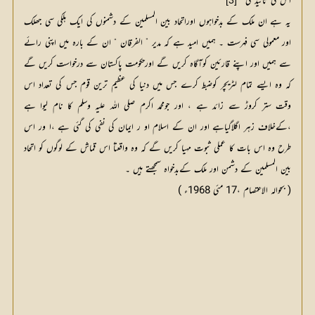
اس کی تائید کی “
[3]
یہ ہے ان ملک کے بدخواہوں اوراتحاد بین المسلمین کے دشمنوں کی ایک ہلکی سی جھلک
اور معمولی سی فہرست ۔ ہمیں امید ہے کہ مدیر ” الفرقان “ ان کے بارہ میں اپنی رائے
سے ہمیں اور اپنے قارئین کوآگاہ کریں گے اورحکومت پاکستان سے درخواست کریں گے
کہ وہ ایسے تمام لٹریچر کوضبط کرے جس میں دنیا کی عظیم ترین قوم جس کی تعداد اس
وقت ستر کروڑ سے زائد ہے ، اور جومحمد اکرم صلی اللہ علیہ وسلم کا نام لیوا ہے
،کےخلاف زہر اگلاگیاہے اور ان کے اسلام او ر ایمان کی نفی کی گئی ہے ،ا ور اس
طرح وہ اس بات کا عملی ثبوت مہیا کریں گے کہ وہ واقعتاً اس قماش کے لوگوں کو اتحاد
بین المسلمین کے دشمن اور ملک کےبدخواہ سمجھتے ہیں ۔
( بحوالہ الاعتصام ،17 مئی 1968ء )