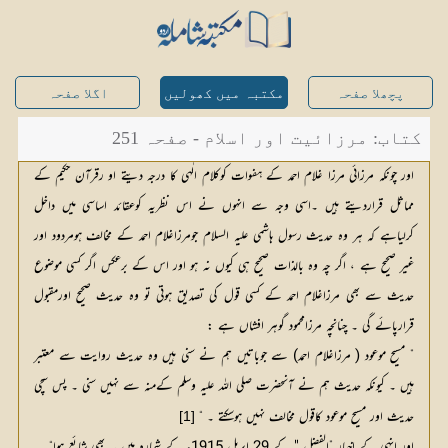
پچھلا صفحہ
مکتبہ میں کھولیں
اگلا صفحہ
کتاب: مرزائیت اور اسلام - صفحہ 251
اور چونکہ مرزائی مرزا غلام احمد کے ہفوات کوکلام الٰہی کا درجہ دیتے او رقرآن حکیم کے
مماثل قراردیتے ہیں ۔اسی وجہ سے انہوں نے اس نظریہ کوعقائد اساسی میں داخل
کرلیاہے کہ ہر وہ حدیث رسول ہاشمی علیہ السلام جومرزاغلام احمد کے مخالف ہومردود اور
غیر صحیح ہے ، اگر چہ وہ بالذات صحیح ہی کیوں نہ ہو اور اس کے برعکس اگر کسی موضوع
حدیث سے بھی مرزاغلام احمد کے کسی قول کی تصدیق ہوتی تو وہ حدیث صحیح اورمقبول
قرارپائے گی ۔ چنانچہ مرزامحمود گوہر افشاں ہے :
” مسیح موعود ( مرزاغلام احمد) سے جوباتیں ہم نے سنی ہیں وہ حدیث روایت سے معتبر
ہیں ۔ کیونکہ حدیث ہم نے آنحضرت صلی اللہ علیہ وسلم کےمنہ سے نہیں سنی ۔ پس سچی
حدیث اور مسیح موعود کاقول مخالف نہیں ہوسکتے ۔ “
[1]
اور انہی کے اخبار ”الفضل " کے 29 اپریل 1915ء کے شمارہ میں یہ بھی شائع ہوا“