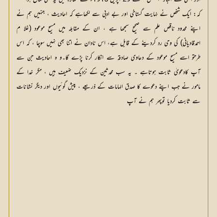
کہ: ایک شخص نے نہایت گستاخی اور بے ادبی سے لکھاہے کہ احادیث ، جنہیں ہم نے
اپنے محدود ناقص علم سے صحیح سمجھا ہے ، ان کے مقابلہ میں مسیح موعود (غلا م
احمدقادیانی) کی وحی رد کردینے کے قابل ہے، اس نادان نے اتنا بھی نہیں سوچا ، کہ اس
طرحتو اسے مسیح موعود کے دعاوی صادقہ سے انکار کرنا پڑے گا۔و ہ احادیث جن سے
آپ کادعویٰ ثابت ہوتاہے ۔ یہ سب محدثین کے نزدیک ضعیف ہیں ، مگر خدا کے
مامور نے جب اپنے دعوے کا صدق الہامات کے ذریعے ، پیش گوئیوں اور دیگر نشانات
سے ثابت کردیا توپھر ہم نے آپ