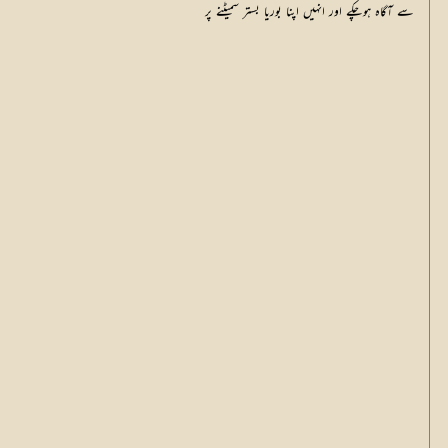
سے آگاہ ہوچکے اور انہیں اپنا بوریا بستر سمیٹنے پر