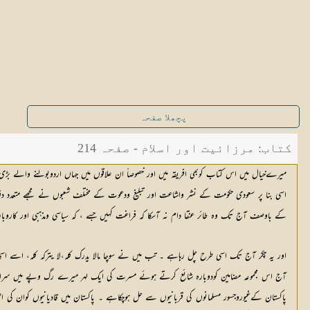
پچھلا صفحہ
کتاب: مرزائیت اور اسلام - صفحہ 214
میرےخیال میں اس کتاب
کوبھی
 افریقہ میں اور خصوصاً ان علاقوں میں جہاں اردوبولنے والے بڑی ت
اسی بنا پر سعودی حکومت کے نشر واشاعت اور تبلیغ ودعوت کے مختلف شعبوں نے مجھے متعدد دفعہ اس
کے باوصف آج تک وہ طائر عنقا دام نہ آسکا کہ فراغت کہیں جسے ، کہ سیاسی ومذہبی اور کار
اور یہ چکر آج تک اسی طرح چل رہاہے ۔ تب میں نے سوچا مالا یدرک کلہ،لا یترکہ کلہ، اسے اسی
آج اس مجموعہ مضامین کودوبارہ شائع کرتے ہوئے مسرت کی ایک لہر میرے رگ وپے میں سرایت ک
پاکستان کےغیوروجسور مسلمانوں کی قربانیوں سے حل ہوچکاہے ۔ پاکستان میں قادیانیوں کوان ک