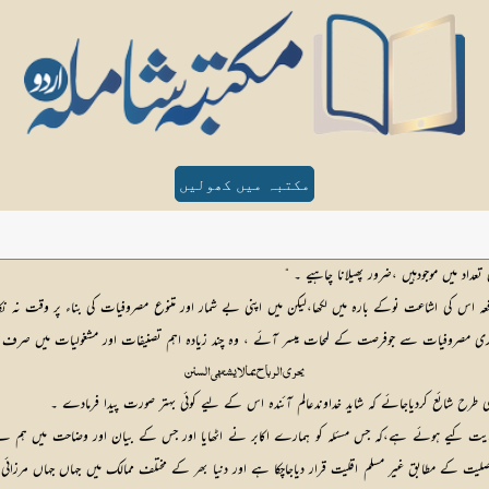
مکتبہ میں کھولیں
عداد میں موجودہیں ،ضرور پھیلانا چاہیے ۔ “
 کی اشاعت نوکے بارہ میں لکھا،لیکن میں اپنی بے شمار اور متنوع مصروفیات کی بناء پر وقت نہ نکال سک
وباری مصروفیات سے جوفرصت کے لمحات میسر آئے ، وہ چند زیادہ اہم تصنیفات اور مشغولیات میں صرف
یحری الرباح بما لایشتھی السنن
 طرح شائع کردیاجائے کہ شاید خداوندعالم آئندہ اس کے لیے کوئی بہتر صورت پیدا فرمادے ۔
یے ہوئے ہے،کہ جس مسئلہ کو ہمارے اکابر نے اٹھایا اور جس کے بیان اور وضاحت میں ہم نے اپنی ب
ی اصلیت کے مطابق غیر مسلم اقلیت قرار دیاجاچکا ہے اور دنیا بھر کے مختلف ممالک میں جہاں جہاں