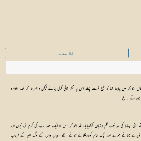
اگلا صفحہ
ا،کہ میں چاہتا تھا کہ طبع نوسے پہلے اس پر نظر ثانی کرلی جائے لیکن واحسرتا! کہ قصد وادارہ
 ہوجاتے ۔ ع
ساط کی حد تک قلم وزبان کوکھپایا۔ للہ الحمد کہ اس کا ایک حصہ رب کی کرم فرمائیوں اور
 مرزائی ڈیرے جمائے ہوئے اور ایک عالم کوورغلائے ہوئے تھے ،وہاں وہاں کے لوگ ان کے فریب