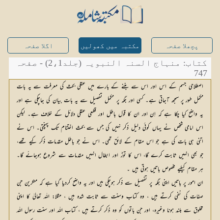
پچھلا صفحہ
مکتبہ میں کھولیں
اگلا صفحہ
کتاب: منہاج السنہ النبویہ (جلد2،1) - صفحہ
747
اصطلاحی جسم کے اس اور اس سے بننے کے بارے میں عقلی بحث کی معرفت سے یہ بات
مکمل طور پر سمجھ آجاتی ہے۔ کسی اور جگہ پر مکمل تفصیل سے یہ بات بیان کی جاچکی ہے اور
یہ واضح کیا چکا ہے کہ اِن اور ان کا قول باطل اور قطعی عقلی دلائل کے خلاف ہے۔ لیکن
اس امامی شخص نے یہاں کوئی دلیل ذکر نہیں کی جس سے بحث اختتام تک پہنچتی۔ اس نے
اتنی ہی بات کی ہے جو اس مقام کے لائق تھی۔ اس نے جو باطل مقدمات ذکر کیے تھے،
جو بھی انہیں ثابت کرے گا، اس کا توڑ اور ابطال انہیں مقدمات سے شروع ہوجائے گا۔
ہر مقام کیلیے مخصوص باتیں ہوتی ہیں ۔
ان امور پر باتیں اپنی جگہ پر تفصیل سے ذکر ہوچکی ہیں اور یہ واضح کردیا گیا ہے کہ منکرین جن
صفات کی نفی کرتے ہیں ، وہ کتاب وسنت سے ثابت شدہ ہیں ، مثلا: اللہ تعالیٰ کا اپنی
مخلوق سے بلند ہونا وغیرہ، اور جن باتوں کو وہ ذکر کرتے ہیں ، کتاب اللہ اور سنت رسول اللہ