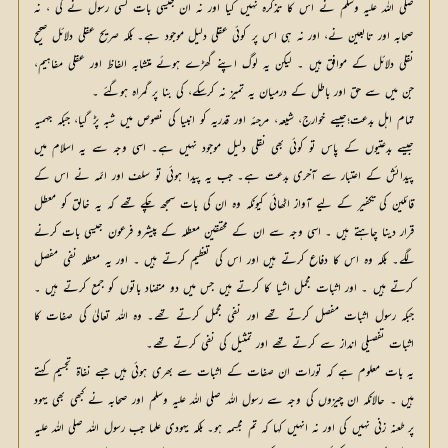
صلی اللہ علیہ وسلم نے اس کا تذکرہ نہیں کیا اور نہ ان جیسی بات کسی رسول نے کی ، نہ
صحابہ اور تابعین نے، اور نہ ہی اس پر کوئی عقلی دلیل موجود ہے۔ بلکہ صریح عقلی دلائل صحیح
نقلی دلائل کے موافق ہیں ۔ لیکن یہ لوگ اپنے گھڑے ہوئے متشابہ الفاظ اور عقلی مفاہیم،
جن میں سے حق اور باطل کے درمیان یہ تمیز نہ کرسکے، کی بنا پر گمراہ ہوگئے ۔
تمام اہل بدعت؛جیسے خوارج، شیعہ، مرجئہ اور قدریہ کو انبیا کی نصوص میں شبہ پڑ گیا، جبکہ جہمیہ
جیسے بدعتیوں کے پاس تو کوئی بھی نقلی دلیل موجود نہیں ہے۔ اسی وجہ سے یہ اسلام میں
پیدائش کے اعتبار سے آخری بدعت ہے۔ جب یہ پیدا ہوئی تو سلف اور ائمہ نے اس کے
قائلین کی تکفیر کے لیے آواز اٹھائی کیونکہ وہ ان کی بات سمجھ چکے تھے کہ یہ خالق کو معطل
قرار دینا چاہتے ہیں ۔ اسی وجہ سے ان کے محققین معطلہ کے پیشرو فرعون جیسی بات کرنے
لگے۔ بلکہ وہ اس کا دفاع کرتے ہیں اور اس کی تعظیم کرتے ہیں ۔ اور یہ معطلہ نفی مفصل
کرتے ہیں ۔ اور اثبات مجمل اشیا کا کرتے ہیں جس میں دو متضاد باتوں کو جمع کرتے ہیں ۔
جبکہ رسول اثبات مفصل کرتے تھے اور نفی مجمل کرتے تھے۔ وہ اللہ تعالیٰ کی صفات کا
اثبات تفصیلی انداز سے کرتے تھے اور تمثیل کی نفی کرتے تھے۔
یہ بات معلوم ہے کہ تورات ان صفات کے اثبات سے بھری ہوئی ہیں جسے نفاۃ تجسیم کہتے
ہیں ۔ حالانکہ ان چیزوں کی وجہ سے رسول اللہ صلی اللہ علیہ وسلم اور صحابہ نے کبھی بھی یہود
پر طعنہ زنی نہیں کی اور نہ انہیں کہا کہ تم مجسِمہ ہو۔ بلکہ یہودی علما جب رسول اللہ صلی اللہ علیہ