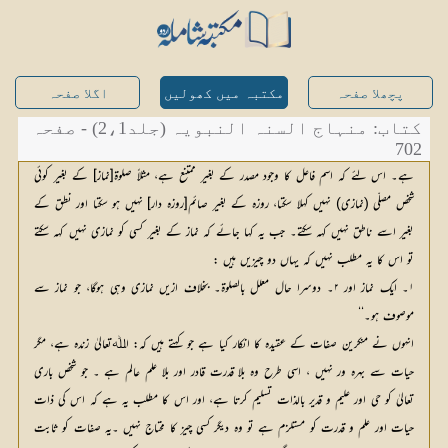
پچھلا صفحہ
مکتبہ میں کھولیں
اگلا صفحہ
کتاب: منہاج السنہ النبویہ (جلد2،1) - صفحہ
702
ہے۔ اس لئے کہ اسم فاعل کا وجود مصدر کے بغیر ممتنع ہے، مثلاً صلوۃ[نماز] کے بغیر کوئی
شخص مصلّی (نمازی) نہیں کہلا سکتا، روزہ کے بغیر صائم[روزہ دار] نہیں ہو سکتا اور نطق کے
بغیر اسے ناطق نہیں کہہ سکتے۔ جب یہ کہا جائے کہ نماز کے بغیر کسی کو نمازی نہیں کہہ سکتے
تو اس کا یہ مطلب نہیں کہ یہاں دو چیزیں ہیں :
۱۔ ایک نماز اور ۲۔ دوسرا حال معلل بالصلوۃ۔ بخلاف ازیں نمازی وہی ہوگا، جو نماز سے
موصوف ہو۔‘‘
انہوں نے منکرین صفات کے عقیدہ کا انکار کیا ہے جو کہتے ہیں کہ: اﷲتعالیٰ زندہ ہے، مگر
حیات سے بہرہ ور نہیں ، اسی طرح وہ بلا قدرت قادر اور بلا علم عالم ہے ۔ جو شخص باری
تعالیٰ کو حی اور علیم و قدیر بالذات تسلیم کرتا ہے، اور اس کا مطلب یہ ہے کہ اس کی ذات
حیات اور علم و قدرت کو مستلزم ہے تو وہ دیگر کسی چیز کا محتاج نہیں ۔یہ صفات کو ثابت