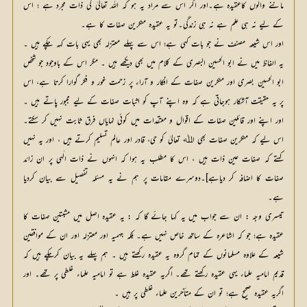
ماننے والوں کاعقیدہ ہے۔اور اگر اس سے مراد یہ ہو کہ اللہ تعالیٰ کی ذات مجرد ہے ؛ اس
کے لیے نہ ہی علم ہے نہ ہی زندگی۔تو یہ عقیدہ منکرین صفات کا ہے۔
اور اس شیعہ مصنف نے جو بات کہی ہے؛ اس سے پہلے معتزلہ بھی یہی بات کہہ چکے ہیں ۔
یہ الفاظ میں نے ابو الحسین البصری کے کلام میں بھی دیکھے ہیں ۔ مگر اس کے باوجود جو شخص
ابو الحسین بصری اور منکرین صفات کے افکار و آراء پر زحمت غور و فکر گوارا کرتا ہے، اس
پر یہ حقیقت آشکار ہوجاتی ہے کہ وہ اپنے آپ کو اثبات صفات کے لیے مجبور پاتے ہیں ۔
اور اپنے اور قائلین صفات کے اقوال و معتقدات میں کوئی نمایاں فرق ثابت نہیں کر سکتے۔
اس لیے کہ منکرین صفات بھی اﷲ تعالیٰ کو حی، قادر اور عالم تسلیم کرتے ہیں ، اور یہ نہیں
کہتے کہ صفات عین ذات ہیں ، اس کا مطلب یہ ہوا کہ انہوں نے ذات الٰہی پر ان زائد
صفات کا اضافہ کر دیاہے]۔دوسرے مقامات پر ہم نے یہ مسئلہ تفصیل سے بیان کردیا
ہے۔
تیسری وجہ : ان سے جواب میں یہ کہا جائے گا کہ : یہ عقیدہ اصل میں مثبتین صفات کا
عقیدہ ہے؛ جو کہ اشاعرہ کے ساتھ خاص نہیں ہے۔ بلکہ جہمیہ اور معتزلہ اور ان کے موافقین
شیعہ کے علاوہ مسلمانوں کے تمام گروہ یہ عقیدہ رکھتے ہیں ۔ ہم پہلے یہ بیان کرچکے ہیں کہ
قدیم امامیہ علماء یہی عقیدہ رکھتے تھے۔ اگریہ عقیدہ غلط ہے تو امامیہ علماء غلطی پر تھے۔ اور
اگریہ عقیدہ صحیح ہے؛ تو ان کے متأخرین علماء غلطی پر ہیں ۔