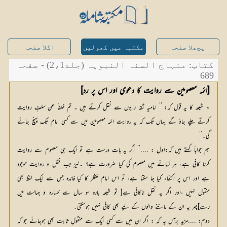
پچھلا صفحہ
مکتبہ میں کھولیں
اگلا صفحہ
کتاب: منہاج السنہ النبویہ (جلد2،1) - صفحہ
689
[ائمہ معصومین سے روایت کا دعوی اور اس پر رد]
٭ شیعہ کا یہ قول کہ: ’’ امامیہ ثقہ رایوں سے نقل کرتے ہیں ۔ تم خلفاً عن سلفٍ روایت
کرتے چلے جاؤ گے یہاں تک کہ یہ روایت ائمہ معصومین میں سے کسی امام تک پہنچ جائے
گی۔‘‘
ہم جواباً کہتے ہیں کہ:اول : ....’’ اگر یہ بات درست ہے تو ایک ہی معصوم سے روایت
کرنا کافی ہے، ہر زمانے میں معصوم کی کیا ضرورت ہے؟ ۔نیز جب نقل و روایت موجود
ہے اور اس پر اکتفاء کیا جا سکتا ہے، تو اس امام منتظر کا کیا فائدہ جس سے ایک لفظ بھی
منقول نہیں ،اور اگر یہ نقل ناکافی ہے[ تو شیعہ بارہ سو سال سے خسارہ و جہالت میں
رہے]پھر یہ ان کے ماننے والوں کے لیے بھی کافی نہیں ہوسکتی۔
دوم: ....مزید برآں یہ کہ : اگر ان میں سے کسی ایک سے منقول ثابت بھی ہوجائے جو کہ