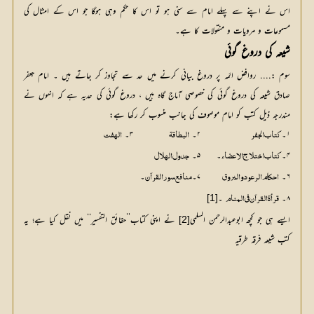
اس نے اپنے سے پہلے امام سے سنی ہو تو اس کا حکم وہی ہوگا جو اس کے امثال کی
مسموعات و مرویات و منقولات کا ہے۔
شیعہ کی دروغ گوئی
سوم :.... روافض ائمہ پر دروغ بیانی کرنے میں حد سے تجاوز کر جاتے ہیں ۔ امام جعفر
صادق شیعہ کی دروغ گوئی کی خصوصی آماج گاہ ہیں ، دروغ گوئی کی حدیہ ہے کہ انہوں نے
مندرجہ ذیل کتب کو امام موصوف کی جانب منسوب کر رکھا ہے:
۱۔
			۲۔ 
		۳۔ 
کتاب الجفر
البطاقۃ
الہفت
۴۔
۔	۵۔ 
کتاب اختلاج الاعضاء
جدول الہلال
۶۔
	۷۔
۔
احکام الرعود والبروق	
منافع سور القرآن
۸۔
 ۔
[1]
قرأۃ القرآن في المنام
ایسے ہی جو کچھ ابوعبدالرحمن السلمی
 نے اپنی کتاب’’حقائق التفسیر‘‘ میں نقل کیا ہے؛ یہ 
[2]
کتب شیعہ فرقہ طرقیہ 