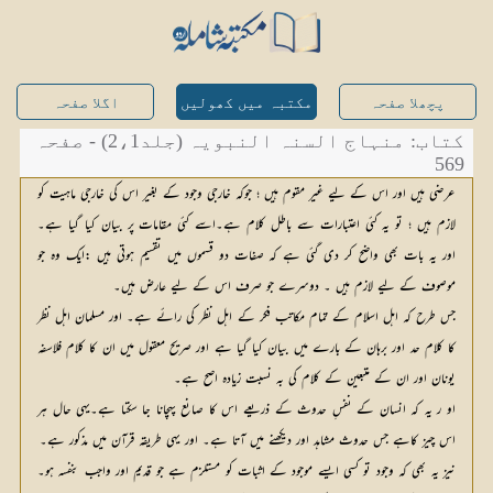
پچھلا صفحہ
مکتبہ میں کھولیں
اگلا صفحہ
کتاب: منہاج السنہ النبویہ (جلد2،1) - صفحہ
569
عرضی ہیں اور اس کے لیے غیر مقوم ہیں ؛ جوکہ خارجی وجود کے بغیر اس کی خارجی ماہیت کو
لازم ہیں ؛ تو یہ کئی اعتبارات سے باطل کلام ہے۔اسے کئی مقامات پر بیان کیا گیا ہے۔
اور یہ بات بھی واضح کر دی گئی ہے کہ صفات دو قسموں میں تقسیم ہوتی ہیں :ایک وہ جو
موصوف کے لیے لازم ہیں ۔ دوسرے جو صرف اس کے لیے عارض ہیں۔
جس طرح کہ اہل اسلام کے تمام مکاتب فکر کے اہل نظر کی رائے ہے۔ اور مسلمان اہل نظر
کا کلام حد اور برہان کے بارے میں بیان کیا گیا ہے اور صریح معقول میں ان کا کلام فلاسفہ
یونان اور ان کے متبعین کے کلام کی بہ نسبت زیادہ اصح ہے۔
او ر یہ کہ انسان کے نفسِ حدوث کے ذریعے اس کا صانع پہچانا جا سکتا ہے۔یہی حال ہر
اس چیز کاہے جس حدوث مشاہد اور دیکھنے میں آتا ہے۔ اور یہی طریقہ قرآن میں مذکور ہے۔
نیز یہ بھی کہ وجود تو کسی ایسے موجود کے اثبات کو مستلزم ہے جو قدیم اور واجب بنفسہ ہو۔