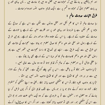
اور ہم بالیقین یہ جانتے ہیں کہ موجودات میں بعض وہ ہیں جو حادث ہیں ۔ پس بدیہی طور پر
یہ بات معلوم ہوئی کہ موجود دو قسم پر ہے :ایک قدیم ،واجب بنفسہ اوردوسراحادث ۔
طرق اثبات حدوث عالم :
رہا حدوثِ عالم تو اس کا علم نقل اور عقل دونوں سے ممکن ہے اس لیے کہ صانع کے
وجود پر علم ممکن ہے یا ضرورتاً اور بدیہی طور پر اور فطرتِ سلیمہ کے ذریعے یا حوادث کے
حدوث کے مشاہدہ کے ذریعے۔ یا اس کے علاوہ دیگرا ورامور دالہ کے ذریعے۔ پھرجن طر ق
کے ذریعے رسول اللہ صلی اللہ علیہ وسلم کا صدق معلوم ہو جاتا ہے؛ معجزات کی دلالت بھی
ان طرق میں سے ایک طریق ہے۔ ایسے ہی تصدیق کا راستہ معجزات میں منحصر نہیں ہے پھر
رسول صلی اللہ علیہ وسلم کاحدوثِ عالم کا خبر دینا اس کے ذریعے بھی پتہ چلتا ہے ۔
رہا عقلی دلائل تو یہ امرمعلوم ہے کہ عالم اگر قدیم ہوتا تو وہ دو حال سے خالی نہیں :
۱) یا واجب بنفسہ ہوگا تو یہ باطل ہے۔ اس پر تنبیہ پہلے گزرچکی ہے۔ یعنی کہ عالم کے اجزاء
میں سے ہر ہر جزء غیر کا محتاج ہے اور غیر کا محتاج واجب بنفسہ نہیں بن سکتا ۔
۲) یا پھر واجب بغیرہ ہوگا۔تو اس کا مقتضی موجب بذاتہ ہوگا ۔یعنی وہ اپنے مقتضی کو مستلزم
ہوگا۔ خواہ وہ ارادہ کرنے والا ہو یا نہ ہو۔پس بے شک قدیمِ ازلی کو اگر یوں فرض کر لیا
جائے کہ وہ معلول او ر مفعول ہے تو یہ ضروری ہے کہ وہ ایک ایسی علتِ تامہ ہو جو ازل
سے اس کی مقتضی ہو۔ اور یہی تو موجب بذاتہ کہلاتا ہے۔ اور اگر اس کا مبدع(پیدا کرنے