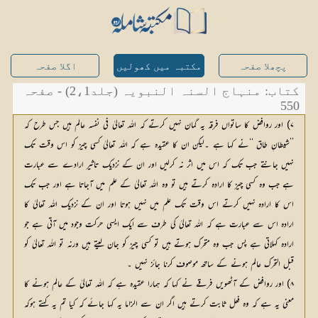
پچھلا صفحہ
مکتبہ میں کھولیں
اگلا صفحہ
کتاب: منہاج السنہ النبویہ (جلد2،1) - صفحہ
550
۷) اور روافض کا ساتواں فرقہ یہ گمان نہیں کرتے کہ اللہ تعالیٰ فی نفسہ عالم ہیں جس طرح کہ
’’شیطانِ طاق ‘‘نے کہا ہے ۔لیکن ان کا عقیدہ ہے کہ اللہ تعالیٰ کسی چیز کو اس وقت تک
نہیں جانتے جب تک کہ اس میں اثر نہ کرلیں اور ان کے نزدیک تاثیر ارادے سے عبارت
ہے جب وہ کسی چیز کا ارادہ کرتے ہیں تو وہ اللہ تعالیٰ کے علم میں آجاتا ہے اور جب تک
اس کا ارادہ نہیں کرتے اس وقت تک علم میں نہیں ہوتا اور ان کے نزدیک اللہ تعالیٰ کا
ارادہ اس سے عبارت ہے کہ اللہ تعالیٰ کی طرف سے ایک ایسی حرکت وجود میں آتی ہے جو
ارادہ کہلاتی ہے پس جب وہ متحرک ہوتے ہیں تو کسی چیز کو جان لیتے ہیں ورنہ تو اللہ تعالیٰ کو
قبل التحرک عالم ہونے کے ساتھ موصوف کرنا جائز نہیں ۔
۸) اور روافض کے آٹھویں فرقے نے کہا کہ ہمارا عقیدہ ہے کہ اللہ تعالیٰ کے عالم ہونے کا
معنی یہ ہے کہ وہ فعل ثابت کرتے ہیں اگر ان سے الزاما یہ کہا جائے کہ کیا تم یہ کہتے ہوکہ