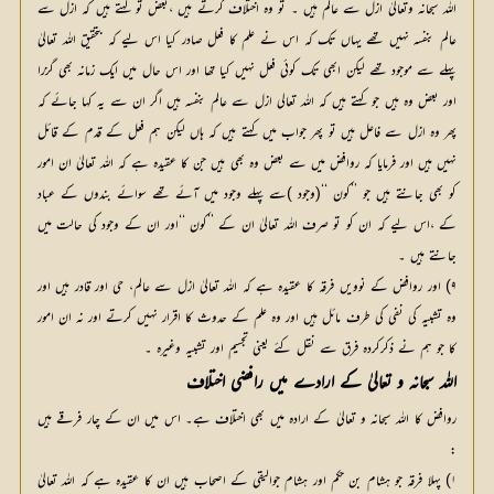
اللہ سبحانہ وتعالیٰ ازل سے عالم ہیں ۔ تو وہ اختلاف کرتے ہیں ،بعض تو کہتے ہیں کہ ازل سے
عالم بنفسہ نہیں تھے یہاں تک کہ اس نے علم کا فعل صادر کیا اس لیے کہ بتحقیق اللہ تعالیٰ
پہلے سے موجود تھے لیکن ابھی تک کوئی فعل نہیں کیا تھا اور اس حال میں ایک زمانہ بھی گزرا
اور بعض وہ ہیں جو کہتے ہیں کہ اللہ تعالی ازل سے عالم بنفسہ ہیں اگر ان سے یہ کہا جائے کہ
پھر وہ ازل سے فاعل ہیں تو پھر جواب میں کہتے ہیں کہ ہاں لیکن ہم فعل کے قدم کے قائل
نہیں ہیں اور فرمایا کہ روافض میں سے بعض وہ بھی ہیں جن کا عقیدہ ہے کہ اللہ تعالیٰ ان امور
کو بھی جانتے ہیں جو ’’کون ‘‘(وجود )سے پہلے وجود میں آئے تھے سوائے بندوں کے عباد
کے ،اس لیے کہ ان کو تو صرف اللہ تعالیٰ ان کے ’’کون ‘‘اور ان کے وجود کی حالت میں
جانتے ہیں ۔
۹) اور روافض کے نوویں فرقہ کا عقیدہ ہے کہ اللہ تعالیٰ ازل سے عالم، حی اور قادر ہیں اور
وہ تشبیہ کی نفی کی طرف مائل ہیں اور وہ علم کے حدوث کا اقرار نہیں کرتے اور نہ ان امور
کا جو ہم نے ذکرکردہ فرق سے نقل کئے یعنی تجسیم اور تشبیہ وغیرہ ۔
اللہ سبحانہ و تعالیٰ کے ارادے میں رافضی اختلاف
روافض کا اللہ سبحانہ و تعالیٰ کے ارادہ میں بھی اختلاف ہے۔ اس میں ان کے چار فرقے ہیں
:
۱) پہلا فرقہ جو ہشام بن حکم اور ہشام جوالیقی کے اصحاب ہیں ان کا عقیدہ ہے کہ اللہ تعالیٰ