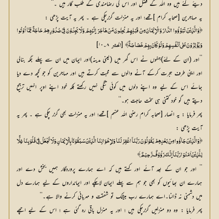
دیئے گئے ہیں وہ اللہ کے فضل اور اس کی رضامندی کے طلب گار ہیں ۔‘‘
یہ مہاجرین [صحابہ کرام ]تھے؛ اور یہ منزلت گزرچکی ہے ۔ پھر یہ آیت پڑھی :
﴿وَالَّذِیْنَ تَبَوَّؤُوا الدَّارَ وَالْاِِیْمَانَ مِنْ قَبْلِہِمْ یُحِبُّونَ مَنْ ہَاجَرَ اِِلَیْہِمْ وَلَا یَجِدُوْنَ فِیْ صُدُوْرِہِمْ حَاجَۃً مِّمَّا اُوْتُوا
 [
 ۸۔۱۰]
وَیُؤْثِرُوْنَ عَلٰی اَنْفُسِہِمْ وَلَوْ کَانَ بِہِمْ خَصَاصَۃٌ ﴾
الحشر
’’اور (ان کے لئے)جنہوں نے اس گھر میں (یعنی مدینہ)اور ایمان میں ان سے پہلے جگہ بنالی
اور اپنی طرف ہجرت کرکے آنے والوں سے محبت کرتے ہیں اور مہاجرین کو جو کچھ دے دیا
جائے اس کے لیے وہ اپنے دلوں میں کوئی تنگی نہیں رکھتے بلکہ خود اپنے اوپر انہیں ترجیح
دیتے ہیں گو خود کتنی ہی سخت حاجت ہو۔‘‘
پھر فرمایا : یہ انصار [صحابہ کرام رضی اللہ عنہم ]تھے؛ اور یہ منزلت بھی گزر چکی ہے ۔ پھر یہ
آیت پڑھی :
﴿وَالَّذِیْنَ جَاؤُوا مِنْ بَعْدِہِمْ یَقُوْلُوْنَ رَبَّنَآ اغْفِرْ لَنَا وَلِاِِخْوَانِنَا الَّذِیْنَ سَبَقُوْنَا بِالْاِِیْمَانِ وَلَا تَجْعَلْ فِیْ قُلُوْبِنَا غِلًّا
لِلَّذِیْنَ اٰمَنُوْا رَبَّنَآ اِِنَّکَ رَؤُوْفٌ رَّحِیْمٌ ﴾
’’ اور جو ان کے بعد آئے اور کہتے ہیں کہ اے ہمارے پروردگار ہمیں بخش دے اور
ہمارے ان بھائیوں کو بھی جو ہم سے پہلے ایمان لاچکے اور ایمانداروں کے لیے ہمارے دل
میں دشمنی نہ ڈالنا۔اے ہمارے رب بیشک تو شفقت و مہربانی کرنے والا ہے۔‘‘
پھر فرمایا : وہ دو منزلیں گزرچکی ہیں ؛ اور یہ منزل باقی رہ گئی ہے ؛ اس کے لیے اچھے