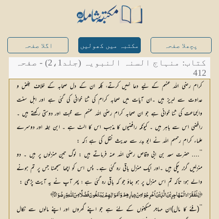
پچھلا صفحہ
مکتبہ میں کھولیں
اگلا صفحہ
کتاب: منہاج السنہ النبویہ (جلد2،1) - صفحہ
412
کرام رضی اللہ عنہم کے لیے دعا نہیں کرتے، بلکہ ان کے دل صحابہ کے خلاف بغض و
عداوت سے لبریز ہیں ۔ان آیات میں صحابہ کرام کی ثنا خوانی کی گئی ہے اور اہل سنت
والجماعت کی ثنا خوانی ہے جو ان صحابہ کرام رضی اللہ عنہم سے محبت اور دوستی رکھتے ہیں ۔
رافضی اس سے باہر ہیں ۔ کیونکہ رافضیوں کا مذہب اس کا الٹ ہے ۔ ابن بطہ اور دوسرے
علماء کرام رحمہم اللہ نے ابو بدر سے حدیث نقل کی ہے ؛کہ :
’’.... حضرت سعد بن ابی وقاص رضی اللہ عنہ فرماتے ہیں : لوگ تین منزلوں پر ہیں ۔ دو
منزلیں گزر چکی ہیں ۔اور ایک منزل باقی رہ گئی ہے۔ پس اس کو اچھا سمجھنا جس پر تم ہونے
والے ہو؛ تاکہ تم اس منزل پر ہو جاؤ جو کہ باقی رہ گئی ہے ؛ پھر آپ نے یہ آیت پڑھی :
﴿لِلْفُقَرَائِ الْمُہَاجِرِیْنَ الَّذِیْنَ اُخْرِجُوْا مِنْ دِیارِہِمْ وَاَمْوَالِہِمْ یَبْتَغُونَ فَضْلًا مِنَ اللّٰہِ وَرِضْوَانًا﴾
’’(فئے کا مال)ان مہاجر مسکینوں کے لئے ہے جو اپنے گھروں اور اپنے مالوں سے نکال