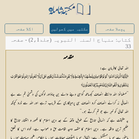
پچھلا صفحہ
مکتبہ میں کھولیں
اگلا صفحہ
کتاب: منہاج السنہ النبویہ (جلد2،1) - صفحہ
33
 مقدمہ
اللہ تعالیٰ کافرمان ہے:
﴿ یٰٓاَ یُّہَا الَّذِیْنَ آمَنُوْا کُوْنُوْ قَوَّٓامِیْنَ لِلّٰہِ شُہَدَائَ بِالْقِسْطِ وَلَا یَجْرِمَنَّکُمْ شَنَاٰنُ قَوْمٍ عَلٰی اَنْ لَّا تَعْدِلُوْا، اِعْدِلُوْا ہُوَ اَقْرَبُ
لِلتَّقْوٰی وَاتَّقُوا اللّٰہَ اِنَّ اللّٰہَ خَبِیْرٌ بِّمَا تَعْمَلُوْنَ﴾
’’مسلمانو! اللہ واسطے انصاف کیساتھ گواہی دینے والے بن جاؤاور لوگوں کی دشمنی تم سے بے
انصافی نہ کرائے انصاف کرو انصاف ہی پرہیزگاری کے قریب ترہے اور اللہ سے ڈرو کیونکہ
اللہ تعالیٰ کو خبر ہے جو تم کرتے ہو۔‘‘
یہ حقیقت ہے کہ انسانی تاریخ کے طویل وقفہ کے بعد دین اسلام کا ظہور و انتشار تاریخ کا
عظیم ترین واقعہ ہے۔ دین اسلام کا مقصد وحید اقامت حق و صواب ہے، خواہ اس کا تعلق
ماضی سے ہو یا مستقبل سے؛ اتفاق ہو یا اختلاف معاملات ہوں یا احکام، علمی مباحث ہوں یا