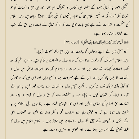
تنظیمی امور؛ یا انسانی بہبود کے سلسلہ میں تعاون و اشتراک ان جملہ امور میں حق و انصاف کی جو
شعاع نظر آئے گی وہ شمع اسلام ہی کی ضیاء پاشیوں کا نتیجہ ہوگی۔ تاریخ ادیان میں دین اسلام
کی عظمت و شرافت کے لیے یہی بات کافی ہے کہ اﷲ تعالیٰ نے اسے دین حق کے لقب
سے نوازا۔ ارشاد ہوتا ہے:
:۳۳]
 [
﴿ہُوَ الَّذِیْ اَرْسَلَ رَسُوْلَہٗ بِالْہُدٰی وَدِیْنِ الْحَقِّ﴾
التوبہ
’’وہ ہستی جس نے اپنے رسولوں کو ہدایت اور دین حق دیکر مبعوث فرمایا۔‘‘
دین اسلام مسلمانوں کو دعوت دیتا ہے کہ جادہ عدل و انصاف پر قائم رہیں ، اپنے علم کی حد
تک انصاف کیساتھ شہادت دیں اور نہ صرف دارالاسلام بلکہ جملہ اطراف ارضی میں عدل و
انصاف کا بول بالا کریں اور اس کے لیے مصروف جہد و سعی رہیں اور اس میں کد و کاوش
کا کوئی دقیقہ فروگذاشت نہ کریں ۔ اگرچہ قیام عدل و انصاف سے بذات خود انہیں یا ان کے
آباء و ابناء کو نقصان کیوں نہ پہنچتا ہو۔ یہ حقیقت ہے کہ حق و عدل کا قیام و بقاء اور
شہادت حق اسلام کی اساس اولیں اور اس کا امتیازی شعار ہے۔ بنا بریں اہل اسلام پر یہ
فریضہ عائد ہوتا ہے کہ وہ خوش دلی سے طہارت فکر و نظر ؛رضائے الٰہی اور مخلوقات الٰہی
کے سکون و اطمینان کے پیش نظر عدل و انصاف میں ممتاز ہوں ۔ نظام اسلام میں عدل کا
شمار تقویٰ کے امور میں ہوتا ہے۔ اور تقویٰ وہ بہترین وصف ہے