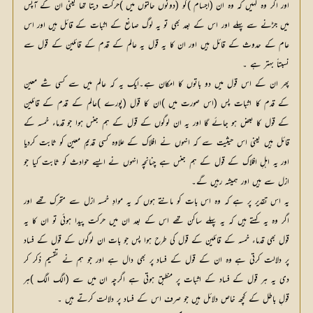
اور اگر وہ کہیں کہ وہ ان (اجسام )کو (دونوں حالتوں میں )حرکت دیتا تھا یعنی ان کے آپس
میں جڑنے سے پہلے اور اس کے بعد بھی تو یہ لوگ صانع کے اثبات کے قائل ہیں اور اس
عام کے حدوث کے قائل ہیں اور ان کا یہ قول یہ عالم کے قدم کے قائلین کے قول سے
نسبتاً بہتر ہے ۔
پھر ان کے اس قول میں دو باتوں کا امکان ہے۔ایک یہ کہ عالم میں سے کسی شے معین
کے قدم کا اثبات پس (اس صورت میں )ان کا قول (پورے )عالم کے قدم کے قائلین
کے قول کا بعض ہو جائے گا اور یہ ان لوگوں کے قول کے ہم جنس ہوا جو قدماء خمسہ کے
قائل ہیں یعنی اس حیثیت سے کہ انہوں نے افلاک کے علاوہ کسی قدیمِ معین کو ثابت کردیا
اور یہ اہلِ افلاک کے قول کے ہم جنس ہے چنانچہ انہوں نے ایسے حوادث کو ثابت کیا جو
ازل سے ہیں اور ہمیشہ رہیں گے۔
یہ اس تقدیر پر ہے کہ وہ اس بات کو مانتے ہوں کہ یہ موادِ خمسہ ازل سے متحرک تھے اور
اگر وہ یہ کہتے ہیں کہ یہ پہلے ساکن تھے اس کے بعد ان میں حرکت پیدا ہوئی تو ان کا یہ
قول بھی قدماء خمسہ کے قائلین کے قول کی طرح ہوا پس جو بات ان لوگوں کے قول کے فساد
پر دلالت کرتی ہے وہ ان کے قول کے فساد پر بھی دال ہے اور جو ہم نے تقسیم ذکر کر
دی یہ ہر قول کے فساد کے اثبات پر منطبق ہوتی ہے اگرچہ ان میں سے (الگ الگ )ہر
قولِ باطل کے کچھ خاص دلائل ہیں جو صرف اس کے فساد پر دلالت کرتے ہیں ۔