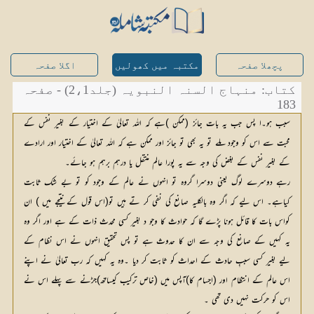
پچھلا صفحہ
مکتبہ میں کھولیں
اگلا صفحہ
کتاب: منہاج السنہ النبویہ (جلد2،1) - صفحہ
183
سبب ہو۔ا پس جب یہ بات جائز (ممکن )ہے کہ اللہ تعالیٰ کے اختیار کے بغیر نفس کے
محبت سے اس کو وجود ملے تو یہ بھی تو جائز اور ممکن ہے کہ اللہ تعالیٰ کے اختیار اور ارادے
کے بغیر نفس کے بغض کی وجہ سے یہ پورا عالم منتقل یا درہم برہم ہو جائے۔
رہے دوسرے لوگ یعنی دوسرا گروہ تو انہوں نے عالم کے وجود کو تو بے شک ثابت
کیاہے۔ اس لیے کہ اگر وہ بالکلیہ صانع کی نفی کر تے ہیں تو(اس قول کے نتیجے میں ) ان
کواس بات کا قائل ہونا پڑے گا کہ حوادث کا وجو د بغیر کسی محدث ذات کے ہے اور اگر وہ
یہ کہیں کے صانع کی وجہ سے ان کا حدوث ہے تو پس تحقیق انہوں نے اس نظام کے
لیے بغیر کسی سببِ حادث کے احداث کو ثابت کر دیا ۔وہ یہ کہیں کہ رب تعالیٰ نے اپنے
اس عالم کے انتظام اور (اجسام کا)آپس میں (خاص ترکیب کیساتھ)جڑنے سے پہلے اس نے
اس کو حرکت نہیں دی تھی ۔