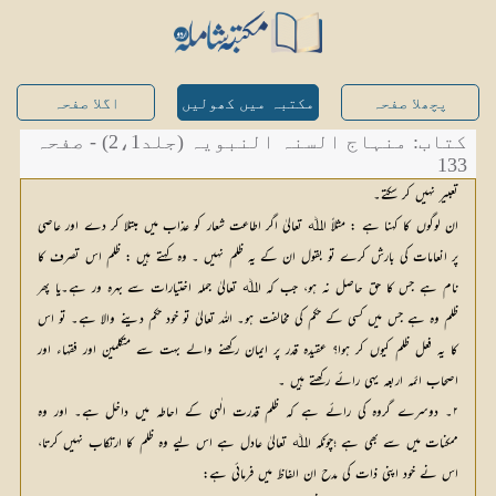
پچھلا صفحہ
مکتبہ میں کھولیں
اگلا صفحہ
کتاب: منہاج السنہ النبویہ (جلد2،1) - صفحہ
133
تعبیر نہیں کر سکتے۔
ان لوگوں کا کہنا ہے : مثلاً اﷲ تعالیٰ اگر اطاعت شعار کو عذاب میں مبتلا کر دے اور عاصی
پر انعامات کی بارش کرے تو بقول ان کے یہ ظلم نہیں ۔ وہ کہتے ہیں : ظلم اس تصرف کا
نام ہے جس کا حق حاصل نہ ہو، جب کہ اﷲ تعالیٰ جملہ اختیارات سے بہرہ ور ہے۔یا پھر
ظلم وہ ہے جس میں کسی کے حکم کی مخالفت ہو۔ اللہ تعالیٰ تو خود حکم دینے والا ہے۔ تو اس
کا یہ فعل ظلم کیوں کر ہوا؟ عقیدہ قدر پر ایمان رکھنے والے بہت سے متکلمین اور فقہاء اور
اصحاب ائمہ اربعہ یہی رائے رکھتے ہیں ۔
۲۔ دوسرے گروہ کی رائے ہے کہ ظلم قدرت الٰہی کے احاطہ میں داخل ہے۔ اور وہ
ممکنات میں سے بھی ہے ؛چونکہ اﷲ تعالیٰ عادل ہے اس لیے وہ ظلم کا ارتکاب نہیں کرتا،
اس نے خود اپنی ذات کی مدح ان الفاظ میں فرمائی ہے: