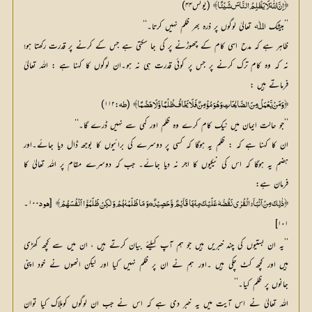
 (یونس۴۴)
﴿ اِنَّ اللّٰہَ لَا یَظْلِمُ النَّاسَ شَیْئًا﴾
’’بیشک اﷲ تعالیٰ لوگوں پر ذرہ بھر ظلم نہیں کرتا۔‘‘
ظاہر ہے کہ مدح اسی کام کے چھوڑنے پر کی جا سکتی ہے جس کے کرنے پر قدرت رکھتا ہو؛
نہ کہ وہ کام ترک کرنے پر جس پر کوئی قدرت ہی نہ ہو۔ان لوگوں کا کہنا ہے : اللہ تعالیٰ
فرماتے ہیں :
:۱۱۲)
 (
﴿ وَمَنْ یَّعْمَلْ مِنَ الصَّالِحَاتِ وَہُوَ مُؤْمِنٌ فَلَا یَخَافُ ظُلْمًا وَّلَا ہَضْمًا﴾
طہ
’’جو حالت ایمان میں نیک کام کرے وہ ظلم اور کمی سے نہیں ڈرے گا۔‘‘
ان کا کہنا ہے کہ : ظلم یہ ہوگا کہ کسی پر دوسرے کی برائیوں کا بوجھ ڈال دیا جائے۔اور
ہضم یہ ہوگا کہ اس کی نیکیوں کا اجر نہ دیا جائے۔ جب کہ دوسرے مقام پر اللہ تعالیٰ کا
فرمان ہے:
 [
۱۰۰۔
﴿ذٰلِکَ مِنْ اَنْبَآئِ الْقُرٰی نَقُصُّہٗ عَلَیْکَ مِنْہَا قَآئِمٌ وَّ حَصِیْدٌoوَ مَا ظَلَمْنٰہُمْ وَ لٰکِنْ ظَلَمُوْٓا اَنْفُسَہُمْ ﴾
ھود
۱۰۱]
’’یہ ان بستیوں کی چند خبریں ہیں جو ہم آپ کیلئے بیان کرتے ہیں ، ان میں سے کچھ کھڑی
ہیں اور کچھ کٹ چکی ہیں ۔اور ہم نے ان پر ظلم نہیں کیا اور لیکن انھوں نے خود اپنی
جانوں پر ظلم کیا۔‘‘
اللہ تعالیٰ نے اس آیت میں یہ خبر دی ہے کہ اس نے جب ان لوگوں کوہلاک کیا توان