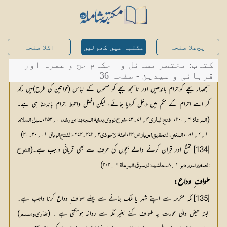
پچھلا صفحہ
مکتبہ میں کھولیں
اگلا صفحہ
کتاب: مختصر مسائل و احکام حج و عمرہ اور
قربانی و عیدین - صفحہ 36
سمجھدار بچے کواحرام باندھیں اور ناسمجھ بچے کو معمول کے لباس (خواتین کی طرح)میں رکھ
کر اسے احرام کے حکم میں داخل کردیا جائے، لیکن افضل واحوط احرام باندھنا ہی ہے۔
(
 ۶؍۲۰۱، 
۴؍۷۱۔۷۳،
 ۱؍۲۵۳،
المرعاۃ
فتح الباری
شرح نووی، بدایۃ المجتہد ابن رشد
سبل السلام
 ۱؍۲؍۱۸۱،
۲۳،
۳؍۴۷۲۔۲۷۴،
 ۱۱؍۳۰۔۳۱)
المغنی ،التحقیق ابن باز ص
تحفۃ الاحوذی
الفتح الربانی
[134] تمتّع اور قِران کرنے والے بچوں کی طرف سے بھی قربانی واجب ہے۔(
 ۲؍۸۔
 ۶؍۲۰۲)
الصغیر للدردیر
حاشیہ الدسوقی،المرعاۃ
طواف ِ وداع:
[135] مکّہ مکرمہ سے اپنے شہر یا ملک جانے سے پہلے طواف ِ وداع کرنا واجب ہے۔
البتہ حیض والی عورت یہ طواف کئے بغیر مکّہ سے روانہ ہوسکتی ہے ۔ (
) 
بخاری ومسلم