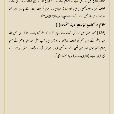
طواف ِوداع میں نہ رمل ہے نہ احرام ہے،نہ ا ضطباع اور نہ ہی اسکے ساتھ سعی ہے۔
طواف کریں ،دورکعتیں پڑھیں اور روانہ ہوجائیں ۔ حرم شریف سے الٹے پاؤں باہر نکلنا 
سراسر خانہ ساز فعل ہے۔(
۴۳)
مناسک الحج والعمرہ للالبانی ص
احکام و آداب ِ زیارت ِ مدینہ منورہ:
[1]
[136] مسجد نبوی میں نماز کی نیّت سے مدینہ منورہ کا سفر کیا جائے تا کہ نبی صلی اللہ
علیہ وسلم کے اس حکم کی خلاف ورزی نہ ہو جس میں آپ صلی اللہ علیہ وسلم نے مسجد
ِحرام،مسجد ِنبوی اور مسجد ِاقصیٰ کے سوا کسی طرف بغرض ِ ثواب رخصت ِ سفر باندھنے سے
منع فرمایا ہے۔(
) مدینہ منورہ پہنچ کر
بخاری ومسلم