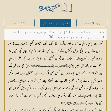
پچھلا صفحہ
مکتبہ میں کھولیں
اگلا صفحہ
کتاب: مختصر مسائل و احکام حج و عمرہ اور
قربانی و عیدین - صفحہ 30
قصر سے پڑھیں ،ایک آذان اور دونوں کیلئے الگ الگ اقامت کہیں (
) اور 
صحیح مسلم
دونوں نمازوں کی پانچ فرض رکعتوں کے سوا نبی صلی اللہ علیہ وسلم کا وہاں کچھ بھی پڑھنا 
ثابت نہیں ۔(
) علّامہ ابن قیّم کی تحقیق کے مطابق اس دن نبی صلی اللہ علیہ 
صحیح بخاری
وسلم نے نمازِتہجّد بھی نہیں پڑھی۔(
۷۶) صبح نمازِ فجر کے 
حجۃ النبی صلی اللّٰه علیہ وسلم للالبانی ص
بعد مشعرالحرام کے پاس یا مزدلفہ میں کہیں بھی ذکر ودعاء میں مشغول رہیں اور روشنی 
خوب پھیل جانے پر مگر طلوعِ آفتاب سے تھوڑا پہلے منیٰ کو روانہ ہوجائیں ۔(
)روانگی سے قبل اور فجر کے بعد جمرہ ٔعقبہ پر رمی کیلئے سات یا کم وبیش کنکریاں چُن 
مسلم
سکتے ہیں ۔(
)اور اگلے دنوں میں روزانہ اکیس کنکریاں منیٰ سے لیکر رمی کرلینا 
صحیح مسلم
بھی جائز ہے۔(
۴۲)
التحقیق والایضاح ص
[109] صرف خواتین اور ضعیف وبوڑھے لوگوں کو اجازت ہے کہ وہ آدھی رات کے