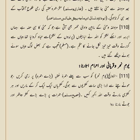
بعد مزدلفہ سے منیٰ جا سکتے ہیں ۔ (
) مگر جمرہ ٔعقبہ کی رمی طلوع ِآفتاب کے 
بخاری ومسلم
بعد ہی کرناہوگی۔(
)
ابوداؤد،نسائی،ابن ماجہ،بیہقی،طیالسی،مسنداحمد
[110] مزدلفہ ومنیٰ کے مابین وادیٔ محسّر بھی آتی ہے،جو کہ منیٰ کا ہی حصّہ ہے ،جہاں
ابرہہ اور اسکے لشکر کو اللہ نے ابابیلوں (پرندوں کے لشکر)سے تباہ کروایا تھا.وہاں سے
گزرتے وقت تیز تیز نکل جانے کا حکم ہے۔(مسلم)تعجب ہے کہ بعض لوگ وہاں سوئے
ہوئے دیکھے گئے ہیں ۔
یومِ نحر وقربانی اور احرام اتارنا:
[111] ۱۰ذوالحج(یومِ نحر) کو سب سے پہلے جمرۂ عُقبہ (بڑے جمرہ) پر رَمی کریں ،جو
موٹے چنے سے ذرا بڑی سات کنکریوں سے ہوگی۔کنکریاں ایک ایک کر کے ماریں اور ہر
کنکری مارتے وقت اللہ اکبر کہیں ۔(
) جمرات پر بڑے بڑے کنکر وپتھر اور 
صحیح مسلم
جوتے مارنا روا