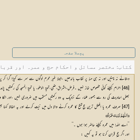
پچھلا صفحہ
کتاب: مختصر مسائل و احکام حج و عمرہ اور قربانی 
دستانے نہ پہنیں اور نہ ہی منہ پر نقاب باندھیں ،البتہ غیر محرم لوگوں سے سر سے کپڑا گرا کر پر
[46] احرام کیلئے کوئی مخصوص نماز نہیں ۔فرض،اشراق،ضحی،تحیۃ الوضوء یا تحیۃ المسجد کی رکعتیں پڑھ لیں تو وہی کافی ہیں ۔(
بعض احادیث کی رو سے جمہور علماء کے نزدیک یہ دو رکعتیں مستحب ہیں ضروری نہیں ،اور انکا 
[47] صرف عمرہ یا افضل ترین حج ِتمتع کا عمرہ کرنے والا دل میں نیّت کرلے اور یہ الفاظ کہنا بھی ثابت ہے:
((اَللّٰہُمَّ لَبَّیْکَ عُمْرَۃً))
’’اے اللہ! میں عمرہ کیلئے حاضر ہوا ہوں ۔‘‘
اور اگر حج ِ قِران کرنا ہو تو یہ کہیں :