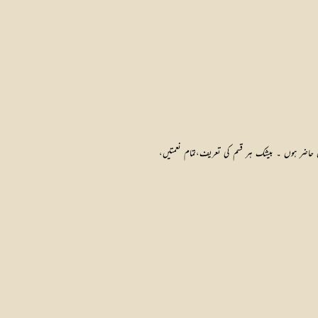
حاضر ہوں ۔ بیشک ہر قسم کی تعریف،تمام نعمتیں،