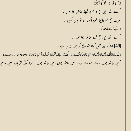
((اَللّٰہُمَّ لَبَّیْکَ حَجَّاً وَ عُمْرَۃً))
’’اے اللہ! میں حج و عمرہ کیلئے حاضر ہوا ہوں ۔‘‘
صرف حج ِ مُفرد(بلا عمرہ)کرنا ہو تو یوں کہیں :
((اَللّٰہُمَّ لَبَّیْکَ حَجّاً))
’’اے اللہ! میں حج کیلئے حاضر ہوا ہوں ۔‘‘
[48] اسکے بعد تلبیہ کہنا شروع کردیں ‘جو یہ ہے:
((لَبَّیْکَ اَللّٰہُمَّ لَبَّیْکَ،لَبَّیْکَ لَا شَرِیْکَ لَکَ لَبَّیْکَ،اِنَّ الْحَمْدَ وَالنِّعْمَۃَ لَکَ وَالْمُلْکَ ،لَا شَرِیْکَ لَکَ)) (صحیح بخاری و مسلم)
’’میں حاضر ہوں ،اے میرے رب! میں حاضر ہوں ،میں حاضر ہوں ، تیرا کوئی شریک نہیں ، میں 