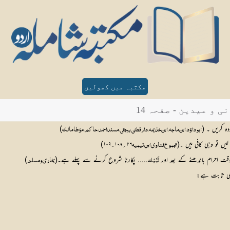
مکتبہ میں کھولیں
و عیدین - صفحہ 14
دہ کریں ۔ (
)
ابوداؤد،ابن ماجہ،ابن خذیمہ ،دارقطنی،بیہقی،مسند احمد، حاکم،مؤطا مالک
۲۶؍۱۰۸۔۱۰۹)
مجموع فتاوی ابن تیمیہ 
وقت احرام باندھنے کے بعد اور
..... پکارنا شروع کرنے سے پہلے ہے۔(
)
لَبَّیْک
بخاری ومسلم