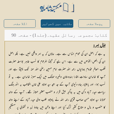
پچھلا صفحہ
مکتبہ میں کھولیں
اگلا صفحہ
کتاب: مجموعہ رسائل عقیدہ(جلد1) - صفحہ 90
اوّل امر:
یہ ہے کہ اصل ان کی عوام الناس سے ہے۔ حالاں کہ یہ امر واقعی نہیں ہے، بلکہ اصل
ان کی اخص الخواص میں سے ہے، اس لیے کہ شیخنا المرحوم کا نسب طاہر بواسطہ حضرت
قطب العالم مخدوم جہانیاں رحمہ اللہ حضرت امام حسین رضی اللہ عنہ تک پہنچتا ہے اور
آپ کا خاندان ساداتِ بخارا ہندوستان وغیرہ ممالک میں ایک معزز خاندان ہے۔ یہ تو
نسب ہوا، اور باعتبار جاہِ دنیوی آپ کے جد امجد سید اولاد علی خاں المخاطب بہ انور جنگ
ریاست حیدر آباد دکن میں بہ جاگیر بیش قرار و منصب معتبر ممتاز تھے۔ آپ کے والد
مولانا سید اولاد حسن صاحب قنوجی رحمہ اللہ نے باوجود طلب والی حیدر آباد کے اپنے والد
کا منصب و مال و متاع کثیر ترک کیا اور اپنے وطن میں جادۂ زہد و تقویٰ پر مستقیم