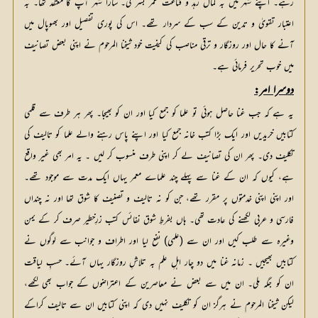
رہے۔ اپنے شہر میں بہ کمال زہد و قناعت عمر بسر کی۔ سارا شہر آپ کا معتقد تھا۔ بہ
اعتبار تقویٰ و تدین کے سب کے سردار تھے۔ اس کی پوری تفصیل اور بھوپال میں
آنے کا حال اور روزگار و ترقی مناصب کی کیفیت خود شیخنا المرحوم نے اپنی بعض تصانیف
میں خوب تحریر فرمائی ہے۔
دوسرا امر:
یہ ہے کہ جب غنا حاصل ہوئی تو علما کو جمع کیا اور ان کو بھیجا۔ پھر ہر طرف سے قلمی
کتابیں خریدیں اور ایک بڑا کتب خانہ جمع کیا اور اپنے پاس رہنے والے علما کو تالیف کی
تکلیف دی۔ پھر ان کی تصانیف لے کر اپنی طرف منسوب کر لیں ۔ یہ امر بھی غیر واقع
ہے، کیوں کہ ان کے غنا سے پہلے چند علماے معمر یہاں ایک مدت سے موجود تھے۔
اور اپنی اپنی خدمتوں پر مقرر تھے، جن کو نہ تالیف و تصنیف کا شوق تھا اور نہ چنداں
فارسی و عربی لکھنے کی عادت تھی۔ ہاں بفرطِ شوق نفائس کتب زرِخطیر صرف کر کے یمن
وغیرہ سے طلب کیں اور ان سے (علمی) نفع لیا اور اطراف و جوانب سے لوگوں نے
کتابیں بھیجیں ۔ زمانہ غنا میں دو چار اہلِ علم بہ تلاشِ روزگار یہاں آئے۔ حسبِ لیاقت
ان کو جگہ ملی۔ ان میں سے بعض نے معاصرین کے اعتراضوں کے جواب بھی لکھے،
لیکن شیخنا المرحوم نے ہرگز ان کو تکلیف نہیں دی کہ اپنی کتابیں ان سے تالیف کراکے