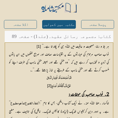
پچھلا صفحہ
مکتبہ میں کھولیں
اگلا صفحہ
کتاب: مجموعہ رسائل عقیدہ(جلد1) - صفحہ 89
ہر بلا و رخا، مصیبت و عافیت میں اﷲ ہی کو پکارتا ہے۔‘‘
[1]
نواب صاحب مرحوم کی عبارتوں کے یہ اقتباسات صاف اور صریح لفظوں میں ان باتوں
کی تردید و تکذیب کر رہے ہیں کہ ’’وہ حنفی تھے اور ہمیشہ حنفی مذہب کی طرف اپنے کو
منسوب کرتے تھے اور حنفی مذہب کے طریقے پر نماز پڑھتے تھے۔‘‘؎
قَدْ أَصْبَحَتْ اُمُّ الْخِیَارِ تَدَّعِيْ
[2]
عَلَيَّ ذَنْباً کُلَّہُ لَمْ أَصْنَعِ
2۔ نواب صاحب کی مولفات:
خاکسار ۔عفا اﷲ عنہ۔ نے ایک کتاب دیکھی، جس کا نام ’’
‘‘ 
اکتفاء القنوع بما ھو مطبوع
ہے۔ یہ ادور دبن کرنیلیوس فندیک (ایڈورڈ کانیلس فندیک۔ ناقل) کی تالیف ہے۔ مطبع 