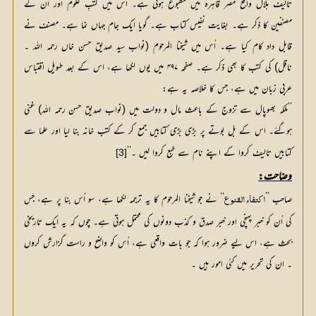
تالیف ہلال واقع مصر قاہرہ میں مطبوع ہوئی ہے۔ اُس میں کتبِ علوم اور ان کے 
مصنفین کا ذکر ہے۔ بغایت نفیس کتاب ہے۔ گویا ایک جام جہاں نما ہے۔ مصنف نے 
قابل داد کام کیا ہے۔ اُس میں شیخنا المرحوم (نواب سید صدیق حسن خاں رحمہ اللہ ۔ 
ناقل) کی کتب کا بھی ذکر ہے۔ صفحہ ۴۹۷ میں یوں لکھا ہے، اس کے بعد طویل اقتباس 
عربی زبان میں ہے، جس کا خلاصہ یہ ہے:
’’ملکہ بھوپال سے تزوج کے باعث مال و دولت میں (نواب صدیق حسن رحمہ اللہ) غنی
ہوگئے۔ اس کے بل بوتے پر بڑی بڑی کتابیں جمع کر کے کتب خانہ بنا لیا اور علما سے
کتابیں تالیف کروا کے اپنے نام سے طبع کروا لیں ۔‘‘
[3]
وضاحت:
صاحب ’’
‘‘ نے جو شیخنا المرحوم کا یہ ترجمہ لکھا ہے، سو اُس بنا پر ہے، جس 
اکتفاء القنوع
کی اُن کو خبر پہنچی اور خبر صدق و کذب دونوں کی محتمل ہوتی ہے۔ چوں کہ یہ ایک تاریخی 
بحث ہے، اس لیے ضرور ہوا کہ جو بات واقعی ہے، اُس کو واضح و راست گزارش کروں 
۔ ان کی تحریر میں کئی امور ہیں ۔