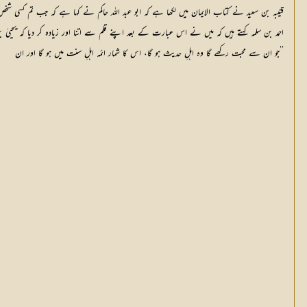
قتیبہ بن سعید نے کتاب الایمان میں لکھا ہے کہ ابو عبد اللہ حاکم نے کہا ہے کہ جب تم کسی ش
احمد بن سلمہ کہتے ہیں کہ میں نے اس عبارت کے بعد اپنے قلم سے اتنا اور زیادہ کر دیا کہ یحییٰ بن
’’جو ان سے محبت رکھے گا وہ اہلِ حدیث ہو گا، اس کا شمار ائمہ اہلِ سنت میں ہو گا اور ان