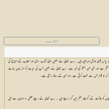
اگلا صفحہ
 پاس قوی دلائل وبراہین ہیں ۔ رب تعالیٰ نے انھیں اپنی کتاب، وحی اور خطاب کے اتباع کی
حکم ہے اور نہی عن المنکر کی خبر ہے۔ رب تعالیٰ نے انھیں آپ کی سیرت کو حرز جاں بنانے
 کہ جو قوم جس سے محبت کرتی ہے، وہ اسی کے ساتھ رہتی ہے۔
ھیوں کو ہلاکت کے گڑھے جہنم میں گرا دیتے ہیں ۔ رب تعالیٰ نے اپنے فضل و احسان سے اہلِ