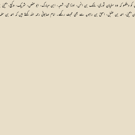
خص کو دیکھو کہ وہ سفیان ثوری، مالک بن انس، اوزاعی، شعبہ، ابن مبارک، ابو حفص، شریک، وکیع، یحییٰ
 یحییٰ، احمد بن حنبل، اسحق بن راہویہ سے بھی محبت رکھے۔ امام صابونی رحمہ اللہ کہتے ہیں کہ احمد بن سلم