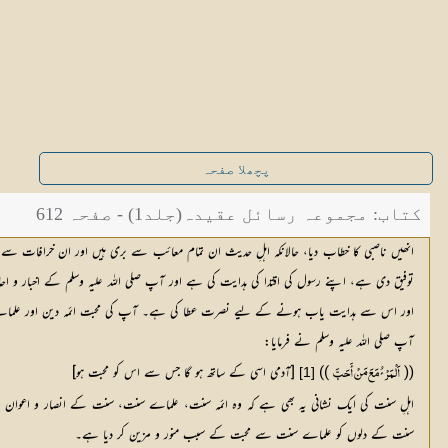
پچھلا صفحہ
کتاب: مجموعہ رسائل عقیدہ(جلد1) - صفحہ 612
انھیں ناصبی کا خطاب دیا، حالانکہ اہلِ حدیث ان تمام معائب سے بری ہیں اور ان خرافات سے
توفیق دی ہے، اپنے رسول کی اقتدا کی ہدایت کی ہے اور آپ صلی اللہ علیہ وسلم کے اخبار و
اور اس سے ہدایت یاب ہونے کے لیے نصرت عطا کی ہے۔ آپ کی محبت ائمہ دین اور علماے ش
آپ صلی اللہ علیہ وسلم نے فرمایا:
((
 )) 
 [آدمی اسی کے ساتھ ہو گا جس سے اس کو محبت ہو]
[1]
اَلْمَرْئُ مَعَ مَنْ أَحَبَّ
اہلِ سنت کی ایک نشانی یہ بھی ہے کہ وہ ائمہ سنت، علماے سنت، سنت کے انصار و اعوان سے م
سنت کے دلوں کو علماے سنت سے محبت کے سبب منور و مزین کر دیا ہے۔