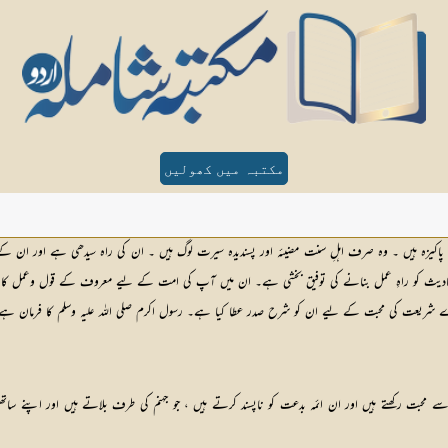
مکتبہ میں کھولیں
 پاکیزہ ہیں ۔ وہ صرف اہلِ سنت مضیئہ اور پسندیدہ سیرت لوگ ہیں ۔ ان کی راہ سیدھی ہے اور ان کے
 احادیث کو راہِ عمل بنانے کی توفیق بخشی ہے۔ ان میں آپ کی امت کے لیے معروف کے قول وعمل کا 
ریعت کی محبت کے لیے ان کو شرح صدر عطا کیا ہے۔ رسول اکرم صلی اللہ علیہ وسلم کا فرمان ہے
حبت رکھتے ہیں اور ان ائمہ بدعت کو ناپسند کرتے ہیں ، جو جہنم کی طرف بلاتے ہیں اور اپنے سات