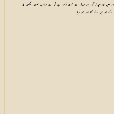
 بن سعید اور عبدالرحمٰن بن مہدی سے محبت رکھتا ہے تو اسے صاحبِ سنت سمجھو۔
[2]
ہ کے بعد میں نے اتنا اور بڑھا دیا: