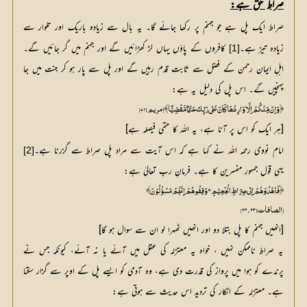
صراط حق ہے:
صراط ایک پل ہے جو جہنم پر رکھا جائے گا۔ یہ بال سے زیادہ باریک اور تلوار سے
زیادہ تیز ہے۔
 کافروں کے پاؤں یہاں لڑ کھڑائیں گے اور جہنم میں گر جائیں گے۔ 
[1]
اہلِ ایمان رحمن کے فضل سے ثابت قدم رہیں گے اور پل سے پار ہو کر جنت میں جا 
پہنچیں گے۔ اس پل کی دلیل یہ ہے:
﴿ وَ اِنْ مِّنْکُمْ اِلَّا وَارِدُھَا کَانَ عَلٰی رَبِّکَ حَتْمًا مَّقْضِیًّا﴾ [مریم: ۷۱]
[ہر ایک کو اس پر آنا ہے، یہ اللہ کا حتمی فیصلہ ہے]
امام نووی رحمہ اللہ نے کہا ہے کہ اس آیت سے مراد پل صراط سے گزرنا ہے۔
[2]
یہی قول جمہور مفسرین کا ہے۔ فرمانِ رب تعالیٰ ہے:
﴿فَاھْدُوْھُمْ اِِلٰی صِرَاطِ الْجَحِیْمِ* وَقِفُوھُمْ اِِنَّھُمْ مَسْؤُلُوْنَ﴾
[الصافات: ۲۳۔۲۴]
[انھیں جہنم کا پل بتلا دو اور انھیں ٹھہرا لو ان سے سوال ہو گا]
یہ صراط ناممکن نہیں ، خواہ یہ معتزلہ کی عقل میں آئے یا نہ آئے، کیونکہ جس نے
پرندے کو ہوا میں پرواز کی قدرت دی ہے، وہ آدمی کو ایسے پل کے اوپر سے گزار سکتا
ہے۔ معتزلہ کے انکار کی تردید اس حدیث سے ہوتی ہے: