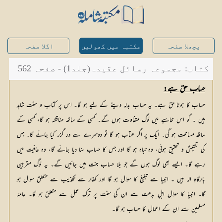
پچھلا صفحہ
مکتبہ میں کھولیں
اگلا صفحہ
کتاب: مجموعہ رسائل عقیدہ(جلد1) - صفحہ 562
حساب حق ہے:
حساب کا ہونا حق ہے۔ یہ حساب بدلہ دینے کے لیے ہو گا۔ اس پر کتاب و سنت شاہد
ہیں ۔ گو اس محاسبے میں لوگ متفاوت ہوں گے۔ کسی کے ساتھ مناقشہ ہو گا، کسی کے
ساتھ مسامحت ہو گی۔ ایک پر اگر عتاب ہو گا تو دوسرے سے در گزر کیا جائے گا۔ جس
کی تفتیش و تحقیق ہوئی، وہ تباہ ہو گا اور جس کا حساب سنا دیا جائے گا، وہ عافیت میں
رہے گا۔ ایسے بھی لوگ ہوں گے جو بلا حساب جنت میں جائیں گے۔ یہ لوگ مقربین
بارگاہِ الہ ہیں ۔ انبیا سے تبلیغ کا سوال ہو گا اور کفار سے تکذیب سے متعلق سوال ہو
گا۔ انبیا کا سوال اہلِ بدعت سے ان کی سنت پر ترکِ عمل سے متعلق ہو گا۔ عامۂ
مسلمین سے ان کے اعمال کا حساب ہو گا۔