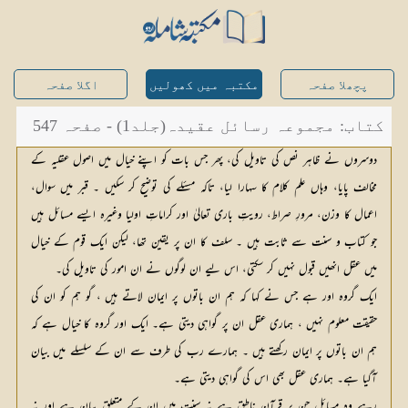
پچھلا صفحہ
مکتبہ میں کھولیں
اگلا صفحہ
کتاب: مجموعہ رسائل عقیدہ(جلد1) - صفحہ 547
دوسروں نے ظاہر نص کی تاویل کی، پھر جس بات کو اپنے خیال میں اصول عقلیہ کے
مخالف پایا، وہاں علم کلام کا سہارا لیا، تاکہ مسئلے کی توضیح کر سکیں ۔ قبر میں سوال،
اعمال کا وزن، مرورِ صراط، رویتِ باری تعالیٰ اور کراماتِ اولیا وغیرہ ایسے مسائل ہیں
جو کتاب و سنت سے ثابت ہیں ۔ سلف کا ان پر یقین تھا، لیکن ایک قوم کے خیال
میں عقل انھیں قبول نہیں کر سکتی، اس لیے ان لوگوں نے ان امور کی تاویل کی۔
ایک گروہ اور ہے جس نے کہا کہ ہم ان باتوں پر ایمان لاتے ہیں ، گو ہم کو ان کی
حقیقت معلوم نہیں ، ہماری عقل ان پر گواہی دیتی ہے۔ ایک اور گروہ کا خیال ہے کہ
ہم ان باتوں پر ایمان رکھتے ہیں ۔ ہمارے رب کی طرف سے ان کے سلسلے میں بیان
آگیا ہے۔ ہماری عقل بھی اس کی گواہی دیتی ہے۔
رہے وہ مسائل جن پر قرآن ناطق ہے نہ سنت میں ان کے متعلق بیان ہے اور نہ