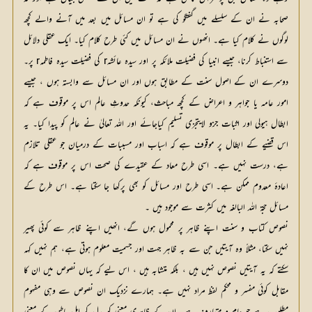
صحابہ نے ان کے سلسلے میں گفتگو کی ہے تو ان مسائل میں بعد میں آنے والے کچھ
لوگوں نے کلام کیا ہے۔ انھوں نے ان مسائل میں کئی طرح کلام کیا۔ ایک عقلی دلائل
سے استنباط کرنا، جیسے انبیا کی فضیلت ملائکہ پر اور سیدہ عائشہr کی فضیلت سیدہ فاطمہr پر۔
دوسرے ان کے اصول سنت کے مطابق ہوں اور ان مسائل سے وابستہ ہوں ، جیسے
امور عامہ یا جواہر و اعراض کے کچھ مباحث، کیونکہ حدوثِ عالم اس پر موقوف ہے کہ
ابطال ہیولی اور اثبات جزو لایتجزی تسلیم کیاجائے اور اللہ تعالیٰ نے عالم کو پیدا کیا۔ یہ
اس قضیے کے ابطال پر موقوف ہے کہ اسباب اور مسببات کے درمیان جو عقلی تلازم
ہے، درست نہیں ہے۔ اسی طرح معاد کے عقیدے کی صحت اس پر موقوف ہے کہ
اعادۂ معدوم ممکن ہے۔ اسی طرح اور مسائل کو بھی پرکھا جا سکتا ہے۔ اس طرح کے
مسائل حجۃ اللہ البالغہ میں کثرت سے موجود ہیں ۔
نصوص کتاب و سنت اپنے ظاہر پر محمول ہوں گے، انھیں اپنے ظاہر سے کوئی پھیر
نہیں سکتا، مثلاً وہ آیتیں جن سے بہ ظاہر جہت اور جسمیت معلوم ہوتی ہے، ہم نہیں کہہ
سکتے کہ یہ آیتیں نصوص نہیں ہیں ، بلکہ متشابہ ہیں ، اس لیے کہ یہاں نصوص میں ان کا
مقابل کوئی مفسر و محکم لفظ مراد نہیں ہے۔ ہمارے نزدیک ان نصوص سے وہی مفہوم